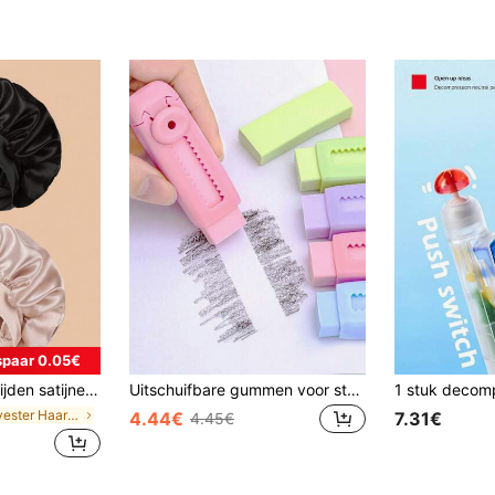
paar 0.05€
fortabel voor de hele nacht, haarverzorging, douchen, zachte pasvorm op de hoofdhuid, voor haar
Uitschuifbare gummen voor studenten, residu-vrij reinigen, goede flexibiliteit. Geschikt voor leren, tekenen, terug naar school
in Polyester Haarhanddoeken
4.44€
7.31€
4.45€