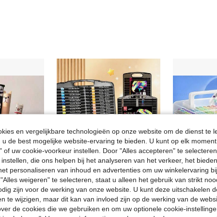
ies en vergelijkbare technologieën op onze website om de dienst te l
u de best mogelijke website-ervaring te bieden. U kunt op elk moment 
" of uw cookie-voorkeur instellen. Door "Alles accepteren" te selecteren,
 instellen, die ons helpen bij het analyseren van het verkeer, het bied
n het personaliseren van inhoud en advertenties om uw winkelervaring bi
"Alles weigeren" te selecteren, staat u alleen het gebruik van strikt noo
odig zijn voor de werking van onze website. U kunt deze uitschakelen 
en te wijzigen, maar dit kan van invloed zijn op de werking van de web
Nieuwe set van 8 diervormige uitwisbare gelpennen, meerdere verschillende inktkleuren, ontwerpen van leeuw, olifant, koe en dinosaurus, kan worden gebruikt als beloningen voor studenten, cadeaus voor de terugkeer naar school
12/24/48/60/80 kleuren acrylmarkers voor kunstenaars, fijne punt, waterdichte schilderpennen, geschikt voor steen, glas, keramiek, schilderen, terug naar school
ver de cookies die we gebruiken en om uw optionele cookie-instellinge
6.68€
6.03€