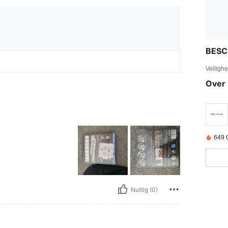
BESC
Veiligh
Over 
649 
Nuttig (0)