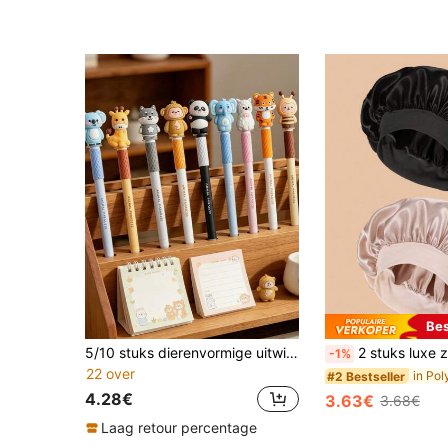
Bes
5/10 stuks dierenvormige uitwisbare gelpen, 0,7 mm blauw, soepel schrijven, ingebouwde gum, notities maken & schrijven, kantoor- en schoolbenodigdheden, terug naar school
2 stuks luxe zijden satijnen slaapmutsen, effen kleur, elastische haarbeschermende mutsen, lichtgewicht en com
-1%
22 over
#2 Bestseller
4.28€
3.63€
3.68€
Laag retour percentage