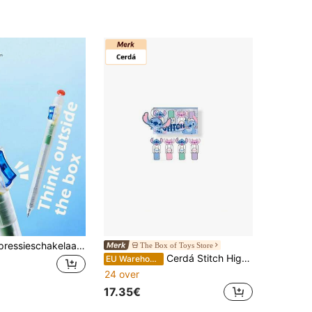
1 stuk decompressieschakelaarpen, voor examenvoorbereiding - fidget clicker gelpen 0,5 mm soepel schrijven, anti-angst leermiddel, terug naar school
The Box of Toys Store
Cerdá Stitch Highlighters One Size 24/48h Levering naar Spanje (Schiereiland) - Kantoorartikelen - - Ref. 2700001748, Terug naar School
EU Warehouse
24 over
17.35€