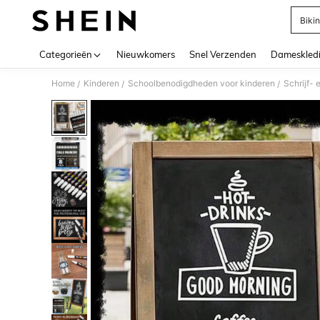
Bikin
Use up 
Categorieën
Nieuwkomers
Snel Verzenden
Dameskled
Home
Kinderen
Schoolbenodigdheden voor kinderen
Schrijf-
/
/
/