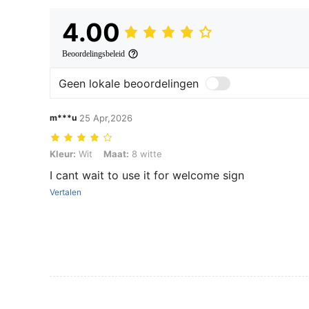
4.00
Beoordelingsbeleid
Geen lokale beoordelingen
m***u
25 Apr,2026
Kleur: Wit, Maat: 8 witte
Kleur:
Wit
Maat:
8 witte
I cant wait to use it for welcome sign
Vertalen