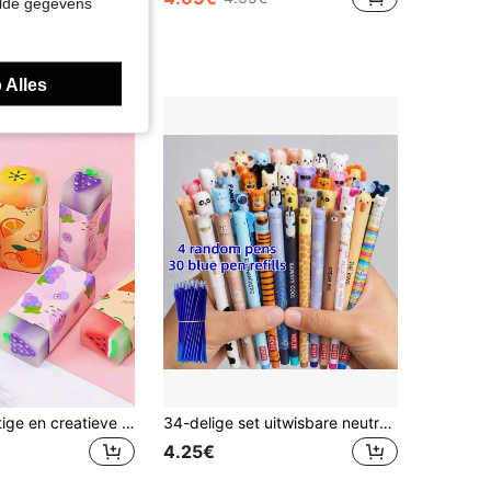
elde gegevens
 Alles
6 stuks schattige en creatieve fruitvormige gummen, nieuwsgierige kantoorbenodigdheden schoolspullen perfect cadeau voor studenten/enkele accessoires, kleuren, terug naar school
34-delige set uitwisbare neutrale pennen, inclusief 4 willekeurige pennen + 30 navullingen (blauwe/zwarte inkt), penbehuizing met ingebouwde gum, geschikt voor aantekeningen, dagelijks schrijven, hoogwaardige kantoor- en studentenartikelen, geweldig verjaardagscadeau
4.25€