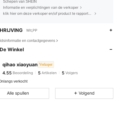
Schepen van SHEIN
Informatie en verplichtingen van de verkoper
klik hier om deze verkoper en/of product te rapporteren.
HRIJVING
Wit,PP
eidsinformatie en contactgegevens
De Winkel
qihao xiaoyuan
Verkoper
4.55
5
5
Beoordeling
Artikelen
Volgers
c***a
gevolgd
1 dag geleden
Onlangs verkocht
Alle spullen
Volgend