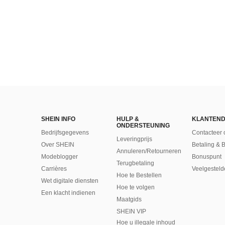
SHEIN INFO
HULP &
KLANTEND
ONDERSTEUNING
Bedrijfsgegevens
Contacteer 
Leveringprijs
Over SHEIN
Betaling & 
Annuleren/Retourneren
Modeblogger
Bonuspunt
Terugbetaling
Carrières
Veelgesteld
Hoe te Bestellen
Wet digitale diensten
Hoe te volgen
Een klacht indienen
Maatgids
SHEIN VIP
Hoe u illegale inhoud