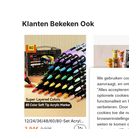
Klanten Bekeken Ook
We gebruiken cook
aanvraagt, en om 
"Alles accepteren
optionele cookies
functionaliteit e
verbeteren. Door 
cookies toe die n
browserinstelling
12/24/36/48/60/80-Set Acrylmarkers, Gelpennen, Kunstkleurpennen, Terug naar school, DIY Planner Pen Set, Tekenset, Studiebenodigdheden, Terug naar school
weten te komen o
23 over
3.94€
3.97€