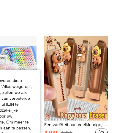
everen die u
"Alles weigeren",
 zullen we alle
en van verbeterde
j SHEIN te
dzakelijke
door uw
site. Om meer te
120 kleuren acrylverfmarker set, vloeibare inkt acryl kunstschilder marker set, geschikt voor kunst en ambacht, terug naar school
Een variëteit aan veelkleurige, multifunctionele 1 stuk, 2 stuks, 4 stuks push-pull capybara gummen, zacht, campuswelzijn, essentiële thuisbenodigdheden voor leren, terug naar school
n aan te passen,
4.63€
4.65€