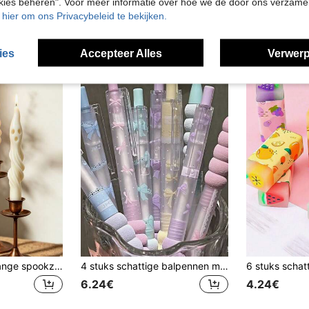
okies beheren". Voor meer informatie over hoe we de door ons verzam
u hier om ons Privacybeleid te bekijken.
ies
Accepteer Alles
Verwerp
1 stuk Halloween lange spookzuil geurkaars, leuke creatieve sfeerdecoratie, witte handgemaakte sojawas-kaars in de vorm van een mummie, geschikt voor Halloweenfeest, huisdecoratie en vakantiecadeau
4 stuks schattige balpennen met strik, hoogwaardige snel drogende neutrale pennen, 0,5 mm zwarte inkt, geschikt voor notitieboeken, examens, terug naar school
6.24€
4.24€