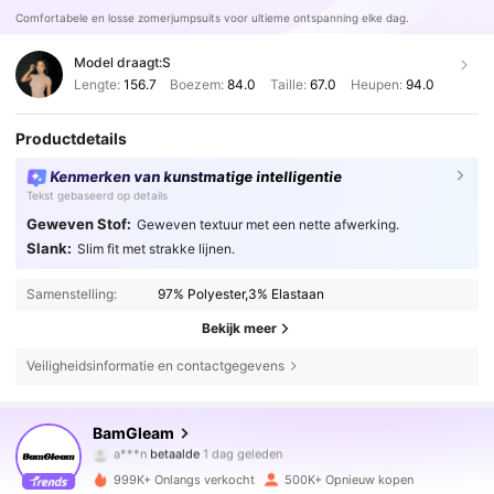
Comfortabele en losse zomerjumpsuits voor ultieme ontspanning elke dag.
Model draagt:
S
Lengte:
156.7
Boezem:
84.0
Taille:
67.0
Heupen:
94.0
Productdetails
Kenmerken van kunstmatige intelligentie
Tekst gebaseerd op details
Geweven Stof:
Geweven textuur met een nette afwerking.
Slank:
Slim fit met strakke lijnen.
Samenstelling:
97% Polyester,3% Elastaan
Bekijk meer
Veiligheidsinformatie en contactgegevens
415K Volgers
4.82
BamGleam
a***n
betaalde
1 dag geleden
A***a
gevolgd
4 uur geleden
999K+ Onlangs verkocht
500K+ Opnieuw kopen
415K Volgers
4.82