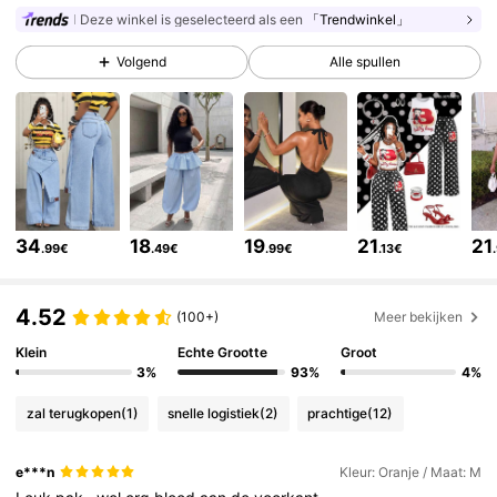
Deze winkel is geselecteerd als een
「Trendwinkel」
Volgend
Alle spullen
415K Volgers
4.82
415K Volgers
4.82
415K Volgers
4.82
34
18
19
21
21
.99€
.49€
.99€
.13€
415K Volgers
4.82
4.52
(100+)
Meer bekijken
Klein
Echte Grootte
Groot
415K Volgers
4.82
3%
93%
4%
zal terugkopen
(1)
snelle logistiek
(2)
prachtige
(12)
415K Volgers
4.82
e***n
Kleur: Oranje / Maat: M