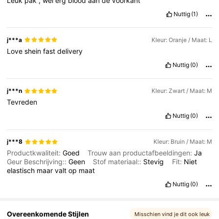
Leuk
pak
,
wel
erg
blood
aan
de
voorkant
415K Volgers
4.82
Nuttig
(1)
j***a
Kleur: Oranje / Maat: L
415K Volgers
4.82
Love
shein
fast
delivery
Nuttig
(0)
415K Volgers
4.82
j***n
Kleur: Zwart / Maat: M
Tevreden
Nuttig
(0)
j***8
Kleur: Bruin / Maat: M
Productkwaliteit:
Goed
Trouw aan productafbeeldingen:
Ja
Geur Beschrijving::
Geen
Stof materiaal::
Stevig
Fit:
Niet
elastisch
maar
valt
op
maat
Nuttig
(0)
Overeenkomende Stijlen
Misschien vind je dit ook leuk