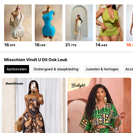
16
16
21
14
16
.57€
.14€
.77€
.44€
.
Misschien Vindt U Dit Ook Leuk
Aanbevelen
Ondergoed & slaapkleding
Juwelen & horloges
Acce