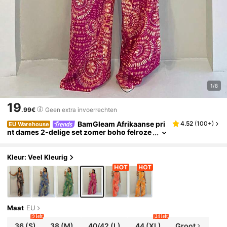
1/8
19
.99€
Geen extra invoerrechten
BamGleam Afrikaanse pri
4.52
(
100+
)
EU Warehouse
nt dames 2-delige set zomer boho felroze
halter top zonder rug en wijde palazzo br
oek set magenta vakantie outfit
Kleur: Veel Kleurig
Maat
EU
9 left
24 left
36
(S)
38
(M)
40/42
(L)
44
(XL)
Groot