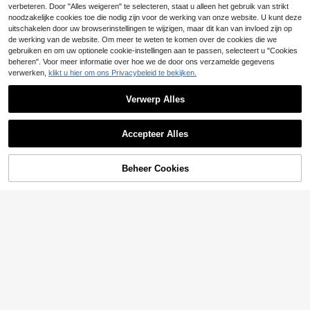
22
che Wrap Tailleband, Mouwloos Str
.99€
auxrood geometrisch patroon. Draa
verbeteren. Door "Alles weigeren" te selecteren, staat u alleen het gebruik van strikt
apless Matching Outfit
gstijl die flatterend is voor een donk
noodzakelijke cookies toe die nodig zijn voor de werking van onze website. U kunt deze
ere huidskleur, flatterend en luxueu
uitschakelen door uw browserinstellingen te wijzigen, maar dit kan van invloed zijn op
s.
de werking van de website. Om meer te weten te komen over de cookies die we
gebruiken en om uw optionele cookie-instellingen aan te passen, selecteert u "Cookies
beheren". Voor meer informatie over hoe we de door ons verzamelde gegevens
verwerken,
klikt u hier om ons Privacybeleid te bekijken.
Verwerp Alles
Accepteer Alles
TOEVOEGEN AAN
Beheer Cookies
SHOP NU
WINKELWAGEN
6
Breezaya
Breezaya Casual urba
BamGleam
EU Warehouse
n stijl dames set met witte linnen m
23
BamGleam Nieuwe lente/zomercoll
.59€
ouwloze top met V-hals en wijde br
ectie 2026: elegante en casual chiq
21
oek
.24€
-1%
21.49€
ue top met zacht design, haltermod
el, gedrapeerde kraag, mouwloos, o
pen schouders en open rug, gecom
bineerd met een losse, wijde broek.
2-delige set voor dames.