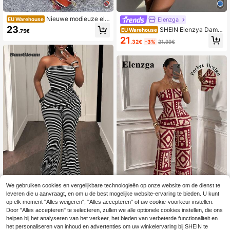
Nieuwe modieuze ele
Elenzga
EU Warehouse
gante set met contrastkleurige gest
23
SHEIN Elenzya Dame
EU Warehouse
.75€
reepte camisole top met ruches en
s zomerrok met print, asymmetrisch
21
A-lijn lange rok (willekeurig bloeme
.32€
-3%
21.99€
e zoom en plooien, 2-delige set
npatroon), geschikt voor vakantie, s
trand, avonddate, formele gelegenh
eid, zomer, resortkleding
We gebruiken cookies en vergelijkbare technologieën op onze website om de dienst te
leveren die u aanvraagt, en om u de best mogelijke website-ervaring te bieden. U kunt
BamGleam
op elk moment "Alles weigeren", "Alles accepteren" of uw cookie-voorkeur instellen.
BamGleam Herfst Nieuwe Da
Elenzga
NEW
Door "Alles accepteren" te selecteren, zullen we alle optionele cookies instellen, die ons
mes Gestreepte Bandeau Top En Fl
21
helpen bij het analyseren van het verkeer, het bieden van verbeterde functionaliteit en
Elenzga Elegante tweedelige dame
.49€
are Broek 2-Delige Set, Asymmetris
sset, betoverende retro outfit, borde
het personaliseren van inhoud en advertenties om uw winkelervaring bij SHEIN te