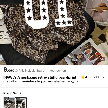
1/8
9
.09€
Prijs inclusief btw en invoerrechten
INAWLY Amerikaans retro-stijl luipaardprint
4.88
(
500+
)
met alfanumerieke sterpatroonelementen
voor dames T-shirt
Kleur: Wit