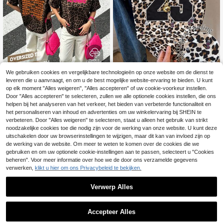
We gebruiken cookies en vergelijkbare technologieën op onze website om de dienst te
Resyla Dames T-shirt
EU Warehouse
leveren die u aanvraagt, en om u de best mogelijke website-ervaring te bieden. U kunt
met luipaardprint, cijfers en grafisch
6
.83€
op elk moment "Alles weigeren", "Alles accepteren" of uw cookie-voorkeur instellen.
e details, ronde hals en korte mouw
Casual dames T-shirt met ronde hal
Door "Alles accepteren" te selecteren, zullen we alle optionele cookies instellen, die ons
en.
s en korte mouwen, zwart, voor de
#3 Bestseller
in Avondje uit Vrouwen T-shirts
helpen bij het analyseren van het verkeer, het bieden van verbeterde functionaliteit en
vakantie in de zomer, moeiteloos ch
het personaliseren van inhoud en advertenties om uw winkelervaring bij SHEIN te
11
ic
.87€
-1%
11.99€
verbeteren. Door "Alles weigeren" te selecteren, staat u alleen het gebruik van strikt
noodzakelijke cookies toe die nodig zijn voor de werking van onze website. U kunt deze
uitschakelen door uw browserinstellingen te wijzigen, maar dit kan van invloed zijn op
de werking van de website. Om meer te weten te komen over de cookies die we
Toon vergelijkbare artikelen die op voorraad zijn
Zie alle
gebruiken en om uw optionele cookie-instellingen aan te passen, selecteert u "Cookies
beheren". Voor meer informatie over hoe we de door ons verzamelde gegevens
verwerken,
klikt u hier om ons Privacybeleid te bekijken.
Verwerp Alles
Accepteer Alles
Sorry, dit product is uitverkocht.