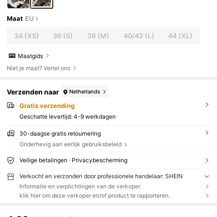
Maat
EU
34
(XS)
36
(S)
38
(M)
40/42
(L)
44
(XL)
Maatgids
Niet je maat? Vertel ons
Verzenden naar
Netherlands
Gratis verzending
Geschatte levertijd:
4-9 werkdagen
30-daagse gratis retournering
Onderhevig aan eerlijk gebruiksbeleid
Veilige betalingen · Privacybescherming
Verkocht en verzonden door professionele handelaar: SHEIN
Informatie en verplichtingen van de verkoper
klik hier om deze verkoper en/of product te rapporteren.