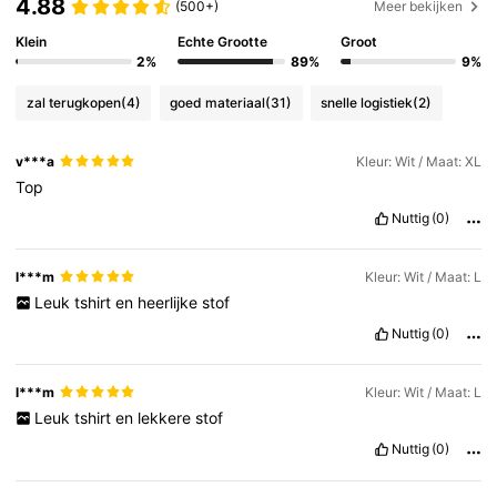
4.88
(500+)
Meer bekijken
Klein
Echte Grootte
Groot
2%
89%
9%
zal terugkopen
(4)
goed materiaal
(31)
snelle logistiek
(2)
v***a
Kleur: Wit / Maat: XL
Top
Nuttig
(0)
l***m
Kleur: Wit / Maat: L
Leuk
tshirt
en
heerlijke
stof
Nuttig
(0)
l***m
Kleur: Wit / Maat: L
Leuk
tshirt
en
lekkere
stof
Nuttig
(0)