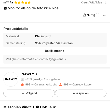
m***a
Kleur: Wit / Maat: L
Mooi
zo
als
op
de
foto
nice
nice
Nuttig
(0)
Productdetails
Materiaal:
Kleding stof
Samenstelling:
95% Polyester, 5% Elastaan
Bekijk meer
Veiligheidsinformatie en contactgegevens
1.1M Volgers
4.82
INAWLY
s***i
gevolgd
2 uur geleden
w***d
is aan het browsen
999K+ Onlangs verkocht
999K+ Opnieuw kopen
1.1M Volgers
4.82
Volgend
Alle spullen
1.1M Volgers
4.82
Misschien Vindt U Dit Ook Leuk