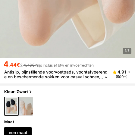
1/5
4
.44€
4.46€
Prijs inclusief btw en invoerrechten
Antislip, pijnstillende voorvoetpads, vochtafvoerend
4.91
e en beschermende sokken voor casual schoen
(500+)
en, verkrijgbaar in 2 kleuren, voor damesschoen
en, herensneakers, winterschoenen
Kleur: Zwart
Maat
een maat