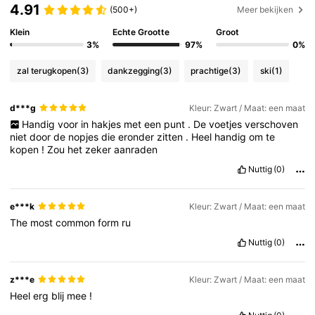
4.91
(500+)
Meer bekijken
Klein
Echte Grootte
Groot
3%
97%
0%
zal terugkopen
(3)
dankzegging
(3)
prachtige
(3)
ski
(1)
d***g
Kleur: Zwart / Maat: een maat
Handig
voor
in
hakjes
met
een
punt
.
De
voetjes
verschoven
niet
door
de
nopjes
die
eronder
zitten
.
Heel
handig
om
te
kopen
!
Zou
het
zeker
aanraden
Nuttig
(0)
e***k
Kleur: Zwart / Maat: een maat
The
most
common
form
ru
Nuttig
(0)
z***e
Kleur: Zwart / Maat: een maat
Heel
erg
blij
mee
!