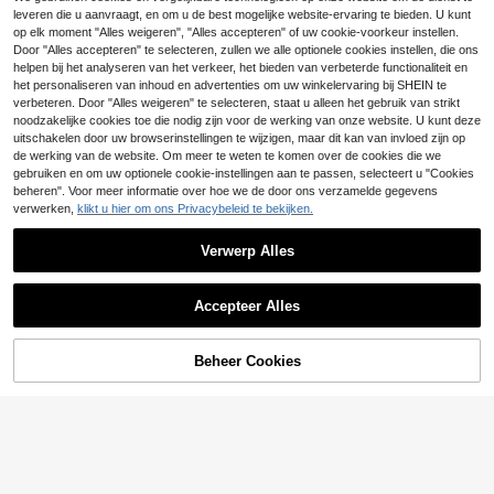
Bespaar 0.03€
leveren die u aanvraagt, en om u de best mogelijke website-ervaring te bieden. U kunt
2 stuks/4 stuks voorvoetkussentjes
1-2-3-4-5 paar leren voorvoetkuss
op elk moment "Alles weigeren", "Alles accepteren" of uw cookie-voorkeur instellen.
voor dames, verlichten pijn, verklei
entjes voor hoge hakken, zacht, zw
#3 Bestseller
in Collectie voordelige trouwbenodigdheden Dagelij
3
Door "Alles accepteren" te selecteren, zullen we alle optionele cookies instellen, die ons
.55€
3.58€
nen schoenmaat, verbeteren de pas
eetabsorberend, antislip, geschikt v
(1000+)
helpen bij het analyseren van het verkeer, het bieden van verbeterde functionaliteit en
vorm, bieden comfort en beschermi
oor zomerse sandalen, onzichtbare
het personaliseren van inhoud en advertenties om uw winkelervaring bij SHEIN te
3
ng voor hoge hakken, schoenen en
zelfklevende voorvoetkussentjes v
.18€
verbeteren. Door "Alles weigeren" te selecteren, staat u alleen het gebruik van strikt
laarzen. Cadeau voor vriendin/Vale
oor dameshoge hakken, damesflats
ntijnsdag, schoenen, lente/zomer, c
en herensneakers
noodzakelijke cookies toe die nodig zijn voor de werking van onze website. U kunt deze
adeaus voor bruidsmeisjes, kamer, s
uitschakelen door uw browserinstellingen te wijzigen, maar dit kan van invloed zijn op
trand, reizen, voor mannen, voor vr
de werking van de website. Om meer te weten te komen over de cookies die we
ouwen, vakantie, leuke spullen, Mo
gebruiken en om uw optionele cookie-instellingen aan te passen, selecteert u "Cookies
ederdagcadeau, tuin, zomer, strand,
beheren". Voor meer informatie over hoe we de door ons verzamelde gegevens
zacht, afstuderen, schoenenrek, op
verwerken,
klikt u hier om ons Privacybeleid te bekijken.
bergoplossing, diploma-uitreiking, g
efeliciteerd afgestudeerde, afstude
erfeest
Verwerp Alles
Accepteer Alles
Beheer Cookies
TOEVOEGEN AAN WINKELWAGEN
1 paar dameskousen met halve ten
en, anti-wrijvingsfunctie en vijf ten
5
.08€
en (half paar), ademende inlegzolen
1 paar zachte ronde teen anti-pijn i
speciaal voor hoge hakken, onzicht
nlegzolen met hartvormige kussenv
3
bare teenscheider bij de voorvoet, a
.38€
ulling, antislip, voor hoge hakken en
ntislip, vochtregulerend, ventileren