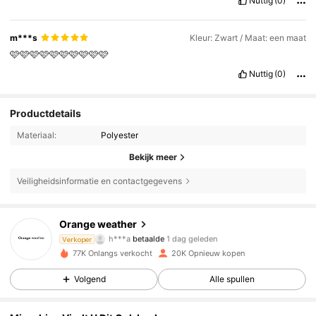
Nuttig
(0)
m***s
Kleur: Zwart / Maat: een maat
🩷🩷🩷🩷🩷🩷🩷🩷🩷🩷
Nuttig
(0)
Productdetails
Materiaal:
Polyester
Bekijk meer
Veiligheidsinformatie en contactgegevens
Orange weather
1K Volgers
4.81
h***a
betaalde
1 dag geleden
Verkoper
77K Onlangs verkocht
20K Opnieuw kopen
1K Volgers
4.81
Volgend
Alle spullen