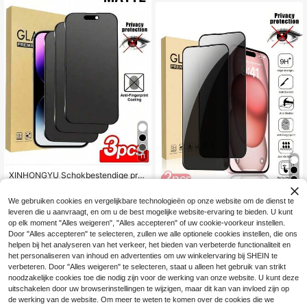
5 A54 5G, privacybescherming, kra
11Pro/X/XS/XSMAX
sbestendig, eenvoudig te installere
n, volledige schermdekking, verjaar
dagscadeau. Schermprotector zond
er bellen, schermprotector compati
bel met iPhone 14, schermprotector
compatibel met Samsung, [internati
onale versie, geen lokale versie]
11
XINHONGYU Schokbestendige priv
acy screenprotector set van 3 stuk
4
4
.03€
s, mat keramisch, geschikt voor iPh
We gebruiken cookies en vergelijkbare technologieën op onze website om de dienst te
one 17 Pro Max/17 Pro/17 Air/16 Pro
2 stuks privacybescherming volledi
leveren die u aanvraagt, en om u de best mogelijke website-ervaring te bieden. U kunt
Max/16/16 Pro/16 Plus/14 Pro Max,
g scherm gehard glas schermbesch
4
9H+ krasbestendig, gevoelige aanr
op elk moment "Alles weigeren", "Alles accepteren" of uw cookie-voorkeur instellen.
.79€
ermer, compatibel met iPhone 18Pr
aakbediening, compatibel met telef
Door "Alles accepteren" te selecteren, zullen we alle optionele cookies instellen, die ons
o/18Pro Max/17/16 Pro Max/16/15 P
oonhoesjes, inclusief schoonmaaks
ro Max/15 Pro/14 Pro Max/13/12/11/
helpen bij het analyseren van het verkeer, het bieden van verbeterde functionaliteit en
etje, hoogwaardige 9H+ keramisch
7/8 Plus/Pro/Pro Max/Mini-serie, m
het personaliseren van inhoud en advertenties om uw winkelervaring bij SHEIN te
e folie, lentecadeau
et zwarte rand zijdezeefdruk anti-s
verbeteren. Door "Alles weigeren" te selecteren, staat u alleen het gebruik van strikt
pion volledig scherm telefoonbesch
noodzakelijke cookies toe die nodig zijn voor de werking van onze website. U kunt deze
ermer
uitschakelen door uw browserinstellingen te wijzigen, maar dit kan van invloed zijn op
de werking van de website. Om meer te weten te komen over de cookies die we