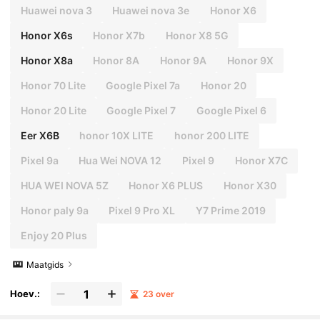
Huawei nova 3
Huawei nova 3e
Honor X6
Honor X6s
Honor X7b
Honor X8 5G
Honor X8a
Honor 8A
Honor 9A
Honor 9X
Honor 70 Lite
Google Pixel 7a
Honor 20
Honor 20 Lite
Google Pixel 7
Google Pixel 6
Eer X6B
honor 10X LITE
honor 200 LITE
Pixel 9a
Hua Wei NOVA 12
Pixel 9
Honor X7C
HUA WEI NOVA 5Z
Honor X6 PLUS
Honor X30
Honor paly 9a
Pixel 9 Pro XL
Y7 Prime 2019
Enjoy 20 Plus
Maatgids
Hoev.:
23 over