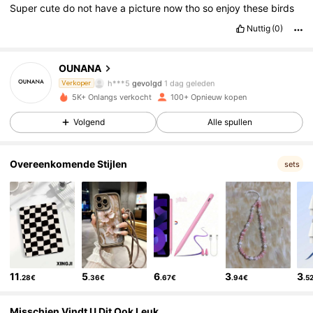
Super
cute
do
not
have
a
picture
now
tho
so
enjoy
these
birds
61 Volgers
4.73
Nuttig
(0)
61 Volgers
4.73
OUNANA
h***5
gevolgd
1 dag geleden
Verkoper
61 Volgers
4.73
5K+ Onlangs verkocht
100+ Opnieuw kopen
Volgend
Alle spullen
61 Volgers
4.73
Overeenkomende Stijlen
61 Volgers
4.73
sets
61 Volgers
4.73
61 Volgers
4.73
61 Volgers
4.73
11
5
6
3
3
.28€
.36€
.67€
.94€
.5
61 Volgers
4.73
Misschien Vindt U Dit Ook Leuk