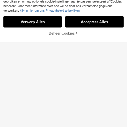
gebruiken en om uw optionele cookie-instellingen aan te passen, selecteert u "Cookies
beheren". Voor meer informatie over hoe we de door ons verzamelde gegevens
verwerken,
klikt u hier om ons Privacybeleid te bekijken.
Verwerp Alles
Accepteer Alles
Beheer Cookies
TOEVOEGEN AAN WINKELWAGEN