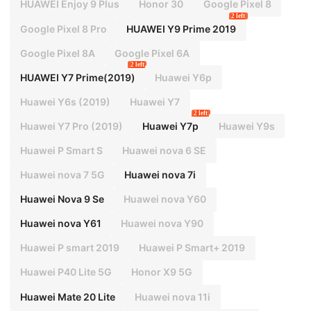
HUAWEI Enjoy 9 Plus
Honor 30
Google Pixel 8
2 left
Google Pixel 8 Pro
HUAWEI Y9 Prime 2019
Google Pixel 8A
Google Pixel 6A
2 left
HUAWEI Y7 Prime(2019)
Huawei Y6p
Huawei Y6s (2019)
Huawei Y7
2 left
Huawei Y7 Pro (2019)
Huawei Y7p
Huawei Y9s
Huawei P Smart S
Huawei nova 6 SE
Huawei nova 7 5G
Huawei nova 7i
Huawei Nova 9 Se
Huawei nova Y60
Huawei nova Y61
Huawei nova Y90
Huawei P smart 2019
Huawei P Smart+ 2019
Huawei P40 Lite 5G
Honor X9 5G
Huawei Mate 20 Lite
Huawei nova 11i