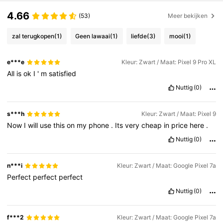
4.66
(53)
Meer bekijken
zal terugkopen
(1)
Geen lawaai
(1)
liefde
(3)
mooi
(1)
e***e
Kleur: Zwart / Maat: Pixel 9 Pro XL
All
is
ok
I
'
m
satisfied
Nuttig
(0)
s***h
Kleur: Zwart / Maat: Pixel 9
Now
I
will
use
this
on
my
phone
.
Its
very
cheap
in
price
here
.
Nuttig
(0)
n***i
Kleur: Zwart / Maat: Google Pixel 7a
Perfect
perfect
perfect
Nuttig
(0)
f***2
Kleur: Zwart / Maat: Google Pixel 7a