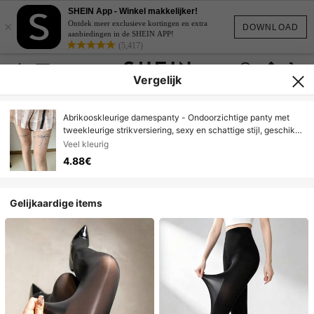
SHEIN App - Winkel makkelijker!
×
Ontdek meer exclusieve kortingen en extra
DOWNLOAD
aanbiedingen in de SHEIN APP!
(5,417)
Vergelijk
Abrikooskleurige damespanty - Ondoorzichtige panty met
tweekleurige strikversiering, sexy en schattige stijl, geschikt
voor werk, dates en als cadeau.
Veel kleurig
4.88€
Gelijkaardige items