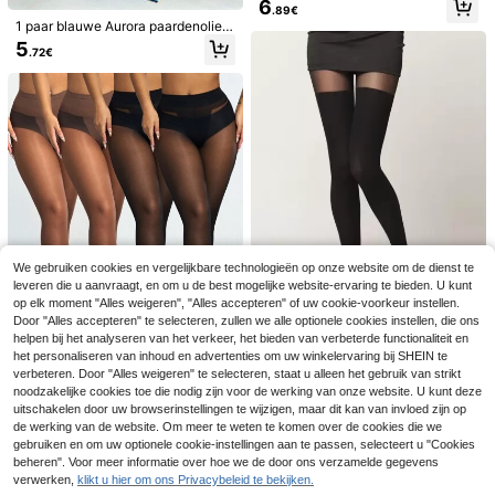
6
.89€
akelijke sexy panty voor lente, herf
1 paar blauwe Aurora paardenolie z
st & winter, panty met warme voeri
ijden kousen, sexy glanzende anti-
ng, warme legging (geschikt voor 5
5
.72€
snag dunne panty, sexy feest- en c
-15°C), dagelijks dragen
oncertoutfit
We gebruiken cookies en vergelijkbare technologieën op onze website om de dienst te
7
leveren die u aanvraagt, en om u de best mogelijke website-ervaring te bieden. U kunt
op elk moment "Alles weigeren", "Alles accepteren" of uw cookie-voorkeur instellen.
Bespaar 0.24€
1/2 paar sexy dames kanten boven
Door "Alles accepteren" te selecteren, zullen we alle optionele cookies instellen, die ons
beenkousen, zwarte dunne ultra-gl
4
helpen bij het analyseren van het verkeer, het bieden van verbeterde functionaliteit en
4 paar sexy damespanty's 30D tran
.94€
anzende panty, zomer strand vaka
het personaliseren van inhoud en advertenties om uw winkelervaring bij SHEIN te
sparant koffiebruin, modieuze mini
20D 1st/Pack Dames Kunstleer Bo
9
ntie verjaardagsfeest sokken
.94€
-2%
10.18€
malistische panty's, comfortabel
7
venbeen Hoog Verticale Strepen Ja
verbeteren. Door "Alles weigeren" te selecteren, staat u alleen het gebruik van strikt
6
.22€
cquard Sexy Mode Panty
noodzakelijke cookies toe die nodig zijn voor de werking van onze website. U kunt deze
4 paar sexy damespanty's maat 30
uitschakelen door uw browserinstellingen te wijzigen, maar dit kan van invloed zijn op
D, transparant, zwart en koffiebrui
10
de werking van de website. Om meer te weten te komen over de cookies die we
.04€
-1%
10.24€
n, modieuze minimalistische pant
gebruiken en om uw optionele cookie-instellingen aan te passen, selecteert u "Cookies
y's, comfortabel
beheren". Voor meer informatie over hoe we de door ons verzamelde gegevens
verwerken,
klikt u hier om ons Privacybeleid te bekijken.