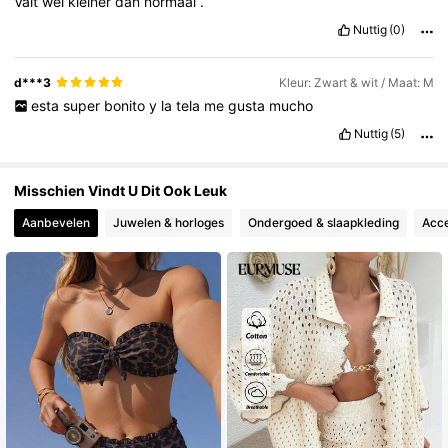
Valt
wel
kleiner
dan
normaal
.
Nuttig
(0)
d***3
Kleur: Zwart & wit / Maat: M
esta
super
bonito
y
la
tela
me
gusta
mucho
Nuttig
(5)
Misschien Vindt U Dit Ook Leuk
Aanbevelen
Juwelen & horloges
Ondergoed & slaapkleding
Acce