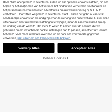
Door "Alles accepteren" te selecteren, zullen we alle optionele cookies instellen, die ons
are Bandjes Rugsluiting Hoge Taille
de bodycon strand- en vakantiejur
helpen bij het analyseren van het verkeer, het bieden van verbeterde functionaliteit en
Bikini Tweedelig Badpak, Vakantie
k, zomerstijl
het personaliseren van inhoud en advertenties om uw winkelervaring bij SHEIN te
Toon vergelijkbare artikelen die op voorraad zijn
Zie alle
verbeteren. Door "Alles weigeren" te selecteren, staat u alleen het gebruik van strikt
noodzakelijke cookies toe die nodig zijn voor de werking van onze website. U kunt deze
uitschakelen door uw browserinstellingen te wijzigen, maar dit kan van invloed zijn op
de werking van de website. Om meer te weten te komen over de cookies die we
gebruiken en om uw optionele cookie-instellingen aan te passen, selecteert u "Cookies
beheren". Voor meer informatie over hoe we de door ons verzamelde gegevens
verwerken,
klikt u hier om ons Privacybeleid te bekijken.
Verwerp Alles
Accepteer Alles
Sorry, dit product is uitverkocht.
Beheer Cookies
UITVERKOCHT
6
Dames strandvakantie set bestaan
#Zomerse hoge taille
de uit een crop top met knoopdetail
#2 Bestseller
in Vakantie Vrouwen Cover Ups
Swim Chiccia HEIN Swim Chicsea-
s en een minirok.
D Damesbadpak Chicsea-D, straple
20
18
.03€
.31€
ss, met jacquardstof en parelversier
ing, lente/zomer