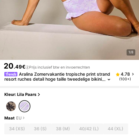
1/8
20
.49€
Prijs inclusief btw en invoerrechten
Aralina Zomervakantie tropische print strand
4.78
resort ruches detail hoge taille tweedelige bikini
(100+)
set met zwemtas
Kleur: Lila Paars
Maat
EU
34
(XS)
36
(S)
38
(M)
40/42
(L)
44
(XL)