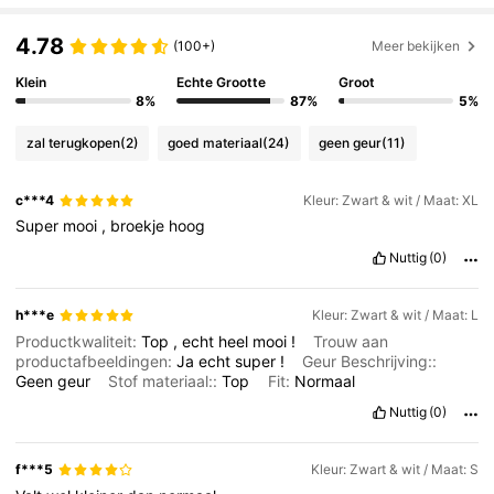
675K Volgers
4.78
4.78
(100+)
Meer bekijken
Klein
Echte Grootte
Groot
675K Volgers
4.78
8%
87%
5%
zal terugkopen
(2)
goed materiaal
(24)
geen geur
(11)
675K Volgers
4.78
c***4
Kleur: Zwart & wit / Maat: XL
Super
mooi
,
broekje
hoog
675K Volgers
4.78
Nuttig
(0)
675K Volgers
4.78
h***e
Kleur: Zwart & wit / Maat: L
Productkwaliteit:
Top
,
echt
heel
mooi
!
Trouw aan
productafbeeldingen:
Ja
echt
super
!
Geur Beschrijving::
675K Volgers
Geen
geur
Stof materiaal::
Top
Fit:
Normaal
4.78
Nuttig
(0)
f***5
Kleur: Zwart & wit / Maat: S