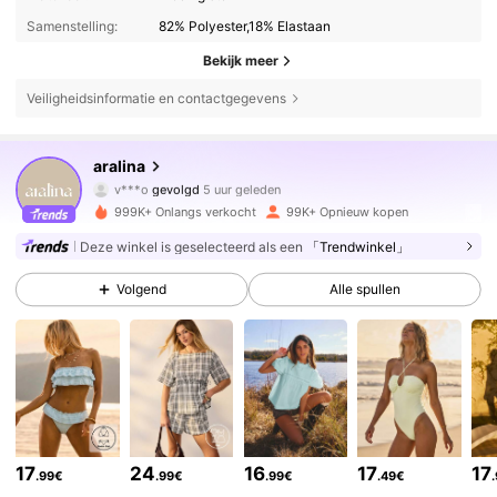
Samenstelling:
82% Polyester,18% Elastaan
Bekijk meer
Veiligheidsinformatie en contactgegevens
675K Volgers
4.78
aralina
v***o
gevolgd
5 uur geleden
3***6
is aan het browsen
675K Volgers
4.78
999K+ Onlangs verkocht
99K+ Opnieuw kopen
Deze winkel is geselecteerd als een
「Trendwinkel」
675K Volgers
4.78
Volgend
Alle spullen
675K Volgers
4.78
675K Volgers
4.78
17
24
16
17
17
.99€
.99€
.99€
.49€