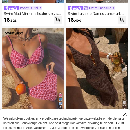
#Vcay Bikini
Swim Lushoire
Swim Mod Minimalistische sexy stijl
Swim Lushoire Dames zomerjurk vo
roze tweedelig badpak met ruches
or op het strand, effen kleur, met ver
16
16
.82€
.49€
en strik voor dames, zoete bikini me
stelbare bandjes, lasergesneden zo
t ruches voor de warmwaterbron en
om en overslagmodel.
vakantie
4
#Vcay Bikini
#Zomerse hoge taille
We gebruiken cookies en vergelijkbare technologieën op onze website om de dienst te
Swim Mod 2026 Lent
Dames Y2K bruine maxi-jurk met di
EU Warehouse
leveren die u aanvraagt, en om u de best mogelijke website-ervaring te bieden. U kunt
e/Zomer Dames Fuchsia Ditsy Flora
epe V-hals, cutout en gebreid, zees
14
20
op elk moment "Alles weigeren", "Alles accepteren" of uw cookie-voorkeur instellen.
.35€
14.49€
.29€
l Stalen Baleinen Push-Up Verstelb
terknop, bohemian stijl, nauwsluiten