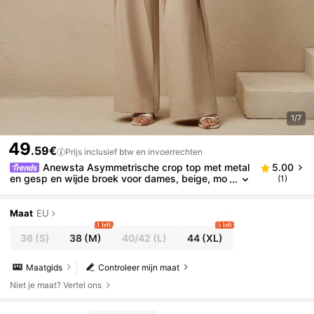
1/7
49
.59€
Prijs inclusief btw en invoerrechten
Anewsta Asymmetrische crop top met metal
5.00
en gesp en wijde broek voor dames, beige, mo
(1)
dern en minimalistisch
Maat
EU
1 left
5 left
36
(S)
38
(M)
40/42
(L)
44
(XL)
Maatgids
Controleer mijn maat
Niet je maat? Vertel ons