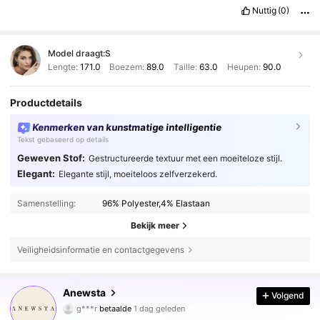
Nuttig
(0)
Model draagt:
S
Lengte:
171.0
Boezem:
89.0
Taille:
63.0
Heupen:
90.0
Productdetails
Kenmerken van kunstmatige intelligentie
Tekst gebaseerd op details
Geweven Stof:
Gestructureerde textuur met een moeiteloze stijl.
Elegant:
Elegante stijl, moeiteloos zelfverzekerd.
Samenstelling:
96% Polyester,4% Elastaan
Bekijk meer
Veiligheidsinformatie en contactgegevens
4M Volgers
4.85
Anewsta
Volgend
g***r
betaalde
1 dag geleden
z***9
gevolgd
5 uur geleden