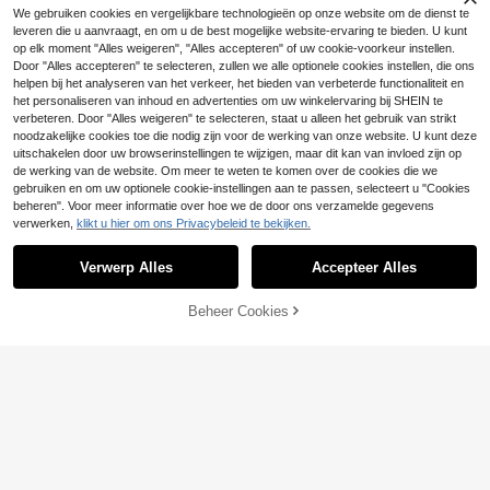
Anewsta
Silquee
We gebruiken cookies en vergelijkbare technologieën op onze website om de dienst te
Anewsta Nieuwe damesbroek met
Silquee Elegante dam
EU Warehouse
leveren die u aanvraagt, en om u de best mogelijke website-ervaring te bieden. U kunt
38
35
kwastjes in abrikoos en wit, lange b
esset van een forenzentop en rokp
.67€
.21€
-3%
36.49€
op elk moment "Alles weigeren", "Alles accepteren" of uw cookie-voorkeur instellen.
roek voor vakantie in lente/zomer, e
ak
Door "Alles accepteren" te selecteren, zullen we alle optionele cookies instellen, die ons
legante dagelijkse rechte broek, da
meskledingbroek, damesshorts voo
helpen bij het analyseren van het verkeer, het bieden van verbeterde functionaliteit en
r de zomer
het personaliseren van inhoud en advertenties om uw winkelervaring bij SHEIN te
verbeteren. Door "Alles weigeren" te selecteren, staat u alleen het gebruik van strikt
noodzakelijke cookies toe die nodig zijn voor de werking van onze website. U kunt deze
uitschakelen door uw browserinstellingen te wijzigen, maar dit kan van invloed zijn op
de werking van de website. Om meer te weten te komen over de cookies die we
gebruiken en om uw optionele cookie-instellingen aan te passen, selecteert u "Cookies
beheren". Voor meer informatie over hoe we de door ons verzamelde gegevens
verwerken,
klikt u hier om ons Privacybeleid te bekijken.
Verwerp Alles
Accepteer Alles
Beheer Cookies
TOEVOEGEN AAN WINKELWAGEN
4
Casual veelzijdige commuter colorb
#Zomerse elegantie
lock blazerpakset met lange mouw
17 over
MOTF PREMIUM LIN
EU Warehouse
en voor dames, alle seizoenen lente
44
45
NEN VEST MET DUBBELE TAILLES
.03€
.49€
herfst
TRIK, LENTE/ZOMER