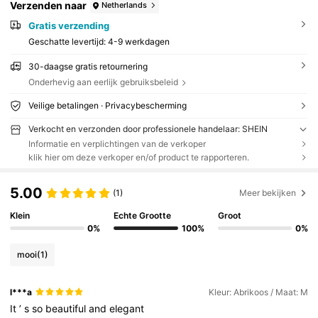
Verzenden naar
Netherlands
Gratis verzending
Geschatte levertijd:
4-9 werkdagen
30-daagse gratis retournering
Onderhevig aan eerlijk gebruiksbeleid
Veilige betalingen · Privacybescherming
Verkocht en verzonden door professionele handelaar: SHEIN
Informatie en verplichtingen van de verkoper
klik hier om deze verkoper en/of product te rapporteren.
5.00
(1)
Meer bekijken
Klein
Echte Grootte
Groot
0%
100%
0%
mooi
(1)
l***a
Kleur: Abrikoos / Maat: M
It
’
s
so
beautiful
and
elegant