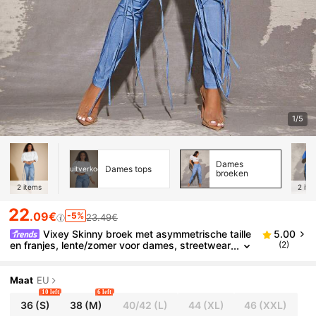
1/5
Dames
Dames tops
uitverkocht
broeken
2
items
2
ite
22
.09€
-5%
23.49€
Vixey Skinny broek met asymmetrische taille
5.00
en franjes, lente/zomer voor dames, streetwear
(2)
voor vrouwen
Maat
EU
10 left
6 left
36
(S)
38
(M)
40/42
(L)
44
(XL)
46
(XXL)