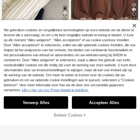
7
Aloruh
Coolane
We gebruiken cookies en vergelijkbare technologieën op onze website om de dienst te
Aloruh Dames broek met hoge taill
Coolane Dameszomer streetw
NEW
leveren die u aanvraagt, en om u de best mogelijke website-ervaring te bieden. U kunt
17
20
e, knopen, gestreept, los, casual, la
ear casual vakantie western wear v
.99€
.49€
op elk moment "Alles weigeren", "Alles accepteren" of uw cookie-voorkeur instellen.
nge broek voor dagelijks gebruik
akantie strandoutfits vintage boho
Door "Alles accepteren" te selecteren, zullen we alle optionele cookies instellen, die ons
chic minimalistisch comfortabel bag
gy bruine wijde broek
helpen bij het analyseren van het verkeer, het bieden van verbeterde functionaliteit en
het personaliseren van inhoud en advertenties om uw winkelervaring bij SHEIN te
verbeteren. Door "Alles weigeren" te selecteren, staat u alleen het gebruik van strikt
noodzakelijke cookies toe die nodig zijn voor de werking van onze website. U kunt deze
uitschakelen door uw browserinstellingen te wijzigen, maar dit kan van invloed zijn op
de werking van de website. Om meer te weten te komen over de cookies die we
gebruiken en om uw optionele cookie-instellingen aan te passen, selecteert u "Cookies
beheren". Voor meer informatie over hoe we de door ons verzamelde gegevens
verwerken,
klikt u hier om ons Privacybeleid te bekijken.
Verwerp Alles
Accepteer Alles
Beheer Cookies
TOEVOEGEN AAN WINKELWAGEN
11