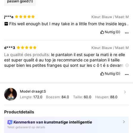
passen goed
(1)
j***e
Kleur: Blauw / Maat: M
Fits
well
enough
but
I
may
take
in
a
little
from
the
inside
legs
.
Nuttig
(0)
d***3
Kleur: Blauw / Maat: M
La qualité des produits:
le
pantalon
il
est
super
la
mati
è
re
elle
est
super
qualit
é
au
top
je
recommande
ce
pantalon
il
taille
super
bien
les
petites
franges
qui
sont
sur
les
c
ô
t
é
s
devant
elles
sont
super
magnifiques
maintenant
reste
à
voir
si
ç
a
va
Nuttig
(0)
rester
dans
la
dur
é
e
mais
en
tout
cas
j
'
aime
beaucoup
ce
pantalon
Model draagt:
S
Lengte:
172.0
Boezem:
84.0
Taille:
60.0
Heupen:
88.0
Productdetails
Kenmerken van kunstmatige intelligentie
Tekst gebaseerd op details