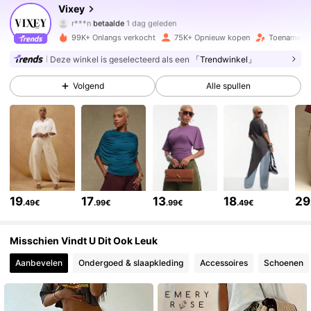
231K Volgers
4.77
Vixey
r***n
betaalde
1 dag geleden
o***o
gevolgd
4 uur geleden
99K+ Onlangs verkocht
75K+ Opnieuw kopen
Toename va
231K Volgers
4.77
Deze winkel is geselecteerd als een
「Trendwinkel」
Volgend
Alle spullen
231K Volgers
4.77
231K Volgers
4.77
231K Volgers
4.77
19
17
13
18
29
.49€
.99€
.99€
.49€
231K Volgers
4.77
Misschien Vindt U Dit Ook Leuk
Aanbevelen
Ondergoed & slaapkleding
Accessoires
Schoenen
231K Volgers
4.77