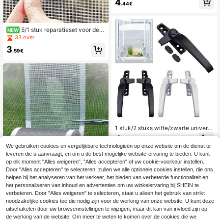
4
.44€
slot voor Thuis Kastdeur Beveiliging
sslot Naar Binnen Openende Klapd
eur Vergrendeling Stang Stopper
5/1 stuk reparatieset voor deur
NEW
- en raamhorren, schuifdeurhorren
33 over
voor huisdieren, reparatiepleister vo
3
or horren met sterke lijm, gebruikt v
.59€
oor het repareren van gaten en sch
euren - scheurbestendige pleister, g
eschikt voor zware DIY-horrenrepar
atie thuis, muskietenhorrenpleister, i
deaal voor huisdiereigenaren, huurd
ers, huiseigenaren, zomer voorberei
ding, verhuizing, Thanksgiving, teru
g naar school seizoen.
1 stuk/2 stuks witte/zwarte univers
ele raamgreep voor dubbelglas, ver
4
.88€
dikte, losse aluminium en kunststof
We gebruiken cookies en vergelijkbare technologieën op onze website om de dienst te
stalen raamgreep, inclusief bevesti
leveren die u aanvraagt, en om u de best mogelijke website-ervaring te bieden. U kunt
gingsschroef, veiligheidsgreep voor
op elk moment "Alles weigeren", "Alles accepteren" of uw cookie-voorkeur instellen.
draai-kiepramen (rechts/links).
Door "Alles accepteren" te selecteren, zullen we alle optionele cookies instellen, die ons
196 inch zelfklevende reparati
NEW
helpen bij het analyseren van het verkeer, het bieden van verbeterde functionaliteit en
etape voor raam- en deurschermen,
4
het personaliseren van inhoud en advertenties om uw winkelervaring bij SHEIN te
.28€
gebruikt voor het repareren van gat
verbeteren. Door "Alles weigeren" te selecteren, staat u alleen het gebruik van strikt
en in muskietennetten, eenvoudig a
noodzakelijke cookies toe die nodig zijn voor de werking van onze website. U kunt deze
an te brengen, niet waterdicht, gesc
uitschakelen door uw browserinstellingen te wijzigen, maar dit kan van invloed zijn op
hikt voor het repareren van gaten e
n scheuren
de werking van de website. Om meer te weten te komen over de cookies die we