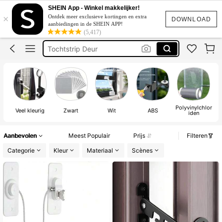
Raam Open Houder
SHEIN App - Winkel makkelijker!
×
Ontdek meer exclusieve kortingen en extra
Raamstopper
DOWNLOAD
aanbiedingen in de SHEIN APP!
(5,417)
Tochtstrip Deur
Raam Beveiliging
Tochtstrip Raam
Raam Open Houder
Polyvinylchlor
Veel kleurig
Zwart
Wit
ABS
iden
Aanbevolen
Meest Populair
Prijs
Filteren
Categorie
Kleur
Materiaal
Scènes