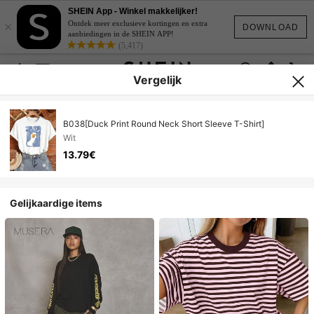
SHEIN App - Winkel makkelijker!
×
Ontdek meer exclusieve kortingen en extra
DOWNLOAD
aanbiedingen in de SHEIN APP!
(5,417)
Vergelijk
B038[Duck Print Round Neck Short Sleeve T-Shirt]
Wit
13.79€
Gelijkaardige items