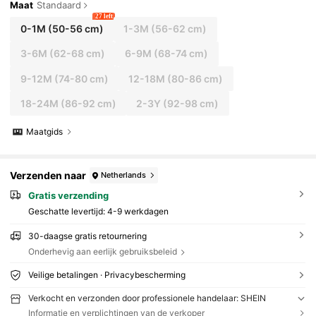
Maat
Standaard
27 left
0-1M
(50-56 cm)
1-3M
(56-62 cm)
3-6M
(62-68 cm)
6-9M
(68-74 cm)
9-12M
(74-80 cm)
12-18M
(80-86 cm)
18-24M
(86-92 cm)
2-3Y
(92-98 cm)
Maatgids
Verzenden naar
Netherlands
Gratis verzending
Geschatte levertijd:
4-9 werkdagen
30-daagse gratis retournering
Onderhevig aan eerlijk gebruiksbeleid
Veilige betalingen · Privacybescherming
Verkocht en verzonden door professionele handelaar: SHEIN
Informatie en verplichtingen van de verkoper