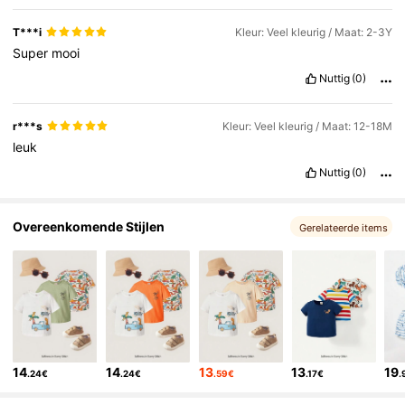
T***i
Kleur: Veel kleurig / Maat: 2-3Y
Super
mooi
Nuttig
(0)
r***s
Kleur: Veel kleurig / Maat: 12-18M
leuk
Nuttig
(0)
Overeenkomende Stijlen
Gerelateerde items
14
14
13
13
19
.24€
.24€
.59€
.17€
.