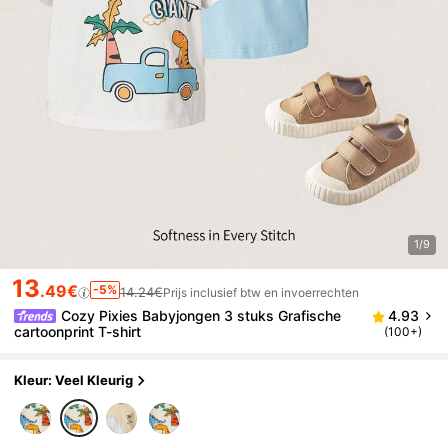
1/9
13
.49€
-5%
14.24€
Prijs inclusief btw en invoerrechten
Cozy Pixies Babyjongen 3 stuks Grafische
4.93
cartoonprint T-shirt
(100+)
Kleur: Veel Kleurig