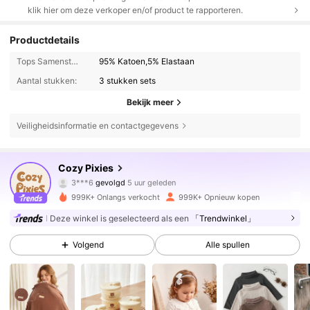
klik hier om deze verkoper en/of product te rapporteren.
Productdetails
Tops Samenstelling:
95% Katoen,5% Elastaan
Aantal stukken:
3 stukken sets
Bekijk meer
Veiligheidsinformatie en contactgegevens
1.7M Volgers
4.91
Cozy Pixies
3***6
gevolgd
5 uur geleden
1***o
is aan het browsen
1.7M Volgers
4.91
999K+ Onlangs verkocht
999K+ Opnieuw kopen
Deze winkel is geselecteerd als een
「Trendwinkel」
1.7M Volgers
4.91
Volgend
Alle spullen
1.7M Volgers
4.91