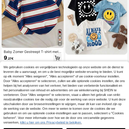
4
Baby Zomer Gestreept T-shirt met
Korte Mouwen, Zeer Elastisch Zach
9
.27€
t Ademend Lichtgewicht T-shirt, Ka
toen
Bebeilu
We gebruiken cookies en vergelijkbare technologieën op onze website om de dienst te
SHEIN Casual "SMIL
EU Warehouse
leveren die u aanvraagt, en om u de best mogelijke website-ervaring te bieden. U kunt
E, Baby Boy" Letter Grafische Rond
13
op elk moment "Alles weigeren", "Alles accepteren" of uw cookie-voorkeur instellen.
.54€
-2%
13.85€
e Hals Korte Mouw Top, Geschikt V
Door "Alles accepteren" te selecteren, zullen we alle optionele cookies instellen, die ons
oor De Zomer
helpen bij het analyseren van het verkeer, het bieden van verbeterde functionaliteit en
het personaliseren van inhoud en advertenties om uw winkelervaring bij SHEIN te
verbeteren. Door "Alles weigeren" te selecteren, staat u alleen het gebruik van strikt
noodzakelijke cookies toe die nodig zijn voor de werking van onze website. U kunt deze
uitschakelen door uw browserinstellingen te wijzigen, maar dit kan van invloed zijn op
de werking van de website. Om meer te weten te komen over de cookies die we
gebruiken en om uw optionele cookie-instellingen aan te passen, selecteert u "Cookies
beheren". Voor meer informatie over hoe we de door ons verzamelde gegevens
verwerken,
klikt u hier om ons Privacybeleid te bekijken.