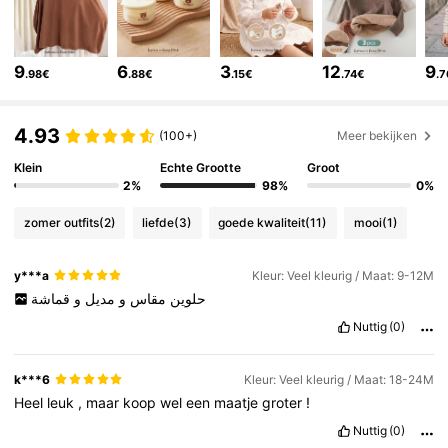
1.7M Volgers
4.91
9
6
3
12
9
.98€
.88€
.15€
.74€
.
1.7M Volgers
4.91
4.93
(100+)
Meer bekijken
Klein
Echte Grootte
Groot
1.7M Volgers
4.91
2%
98%
0%
zomer outfits
(2)
liefde
(3)
goede kwaliteit
(11)
mooi
(1)
1.7M Volgers
4.91
y***a
Kleur: Veel kleurig / Maat: 9-12M
حلوين
مقاس
و
مديل
و
قماشة
1.7M Volgers
4.91
Nuttig
(0)
1.7M Volgers
4.91
k***6
Kleur: Veel kleurig / Maat: 18-24M
Heel
leuk
,
maar
koop
wel
een
maatje
groter
!
Nuttig
(0)
1.7M Volgers
4.91