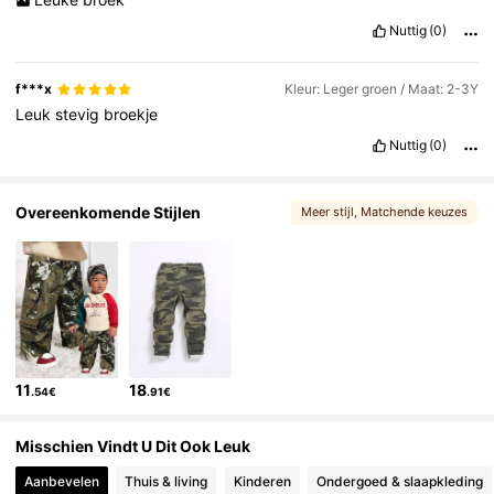
Nuttig
(0)
f***x
Kleur: Leger groen / Maat: 2-3Y
Leuk
stevig
broekje
Nuttig
(0)
Overeenkomende Stijlen
Meer stijl
, Matchende keuzes
11
18
.54€
.91€
Misschien Vindt U Dit Ook Leuk
Aanbevelen
Thuis & living
Kinderen
Ondergoed & slaapkleding