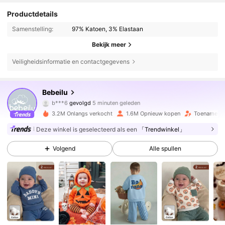
Productdetails
Samenstelling:
97% Katoen, 3% Elastaan
Bekijk meer
Veiligheidsinformatie en contactgegevens
508K Volgers
4.88
Bebeilu
b***6
gevolgd
5 minuten geleden
3***2
is aan het browsen
3.2M Onlangs verkocht
1.6M Opnieuw kopen
Toename va
508K Volgers
4.88
Deze winkel is geselecteerd als een
「Trendwinkel」
Volgend
Alle spullen
508K Volgers
4.88
508K Volgers
4.88
508K Volgers
4.88