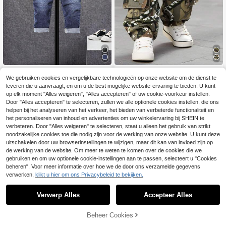
SHEIN Gewassen jea
Playful Pals
EU Warehouse
14
We gebruiken cookies en vergelijkbare technologieën op onze website om de dienst te
ns met trekkoord in de taille voor ba
.97€
SHEIN Playful Pals 1 stuk casual vi
byjongens
leveren die u aanvraagt, en om u de best mogelijke website-ervaring te bieden. U kunt
15
ntage streetstyle jeans voor peuterj
.94€
-3%
16.49€
op elk moment "Alles weigeren", "Alles accepteren" of uw cookie-voorkeur instellen.
ongens met camouflageprint en los
Door "Alles accepteren" te selecteren, zullen we alle optionele cookies instellen, die ons
se pasvorm, comfortabel voor dagel
ijks gebruik en uitstapjes
helpen bij het analyseren van het verkeer, het bieden van verbeterde functionaliteit en
het personaliseren van inhoud en advertenties om uw winkelervaring bij SHEIN te
verbeteren. Door "Alles weigeren" te selecteren, staat u alleen het gebruik van strikt
noodzakelijke cookies toe die nodig zijn voor de werking van onze website. U kunt deze
uitschakelen door uw browserinstellingen te wijzigen, maar dit kan van invloed zijn op
de werking van de website. Om meer te weten te komen over de cookies die we
gebruiken en om uw optionele cookie-instellingen aan te passen, selecteert u "Cookies
beheren". Voor meer informatie over hoe we de door ons verzamelde gegevens
verwerken,
klikt u hier om ons Privacybeleid te bekijken.
Verwerp Alles
Accepteer Alles
Beheer Cookies
TOEVOEGEN AAN WINKELWAGEN