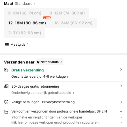
Maat
Standaard
6-9M
(68-74 cm)
9-12M
(74-80 cm)
2 left
12-18M
(80-86 cm)
18-24M
(86-92 cm)
2-3Y
(92-98 cm)
Maatgids
Verzenden naar
Netherlands
Gratis verzending
Geschatte levertijd:
4-9 werkdagen
30-daagse gratis retournering
Onderhevig aan eerlijk gebruiksbeleid
Veilige betalingen · Privacybescherming
Verkocht en verzonden door professionele handelaar: SHEIN
Informatie en verplichtingen van de verkoper
klik hier om deze verkoper en/of product te rapporteren.