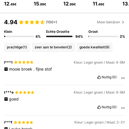
12
15
12
11
13
.49€
.99€
.99€
.49€
508K Volgers
4.88
4.94
(100+)
Meer bekijken
Klein
Echte Grootte
Groot
508K Volgers
4.88
4%
94%
2%
prachtige
(1)
zeer aan te bevelen
(2)
goede kwaliteit
(9)
508K Volgers
4.88
l***1
Kleur: Leger groen / Maat: 6-9M
mooie
broek
.
fijne
stof
508K Volgers
4.88
Nuttig
(0)
t***e
Kleur: Leger groen / Maat: 6-9M
508K Volgers
4.88
goed
Nuttig
(0)
508K Volgers
4.88
i***f
Kleur: Leger groen / Maat: 2-3Y
Leuke
broek