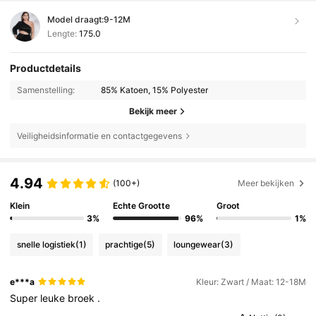
Model draagt:
9-12M
Lengte:
175.0
Productdetails
Samenstelling:
85% Katoen, 15% Polyester
Bekijk meer
Veiligheidsinformatie en contactgegevens
4.94
(100+)
Meer bekijken
Klein
Echte Grootte
Groot
3%
96%
1%
snelle logistiek
(1)
prachtige
(5)
loungewear
(3)
e***a
Kleur: Zwart / Maat: 12-18M
Super
leuke
broek
.