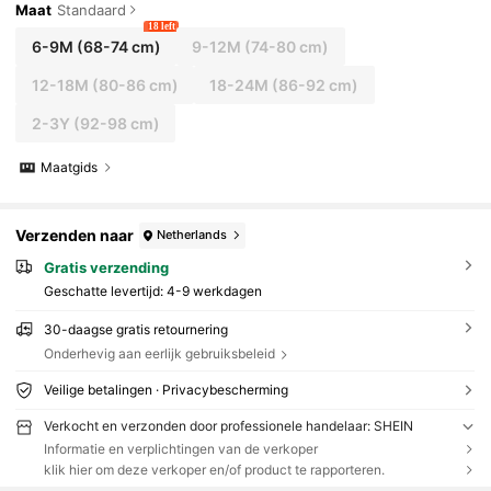
Maat
Standaard
18 left
6-9M
(68-74 cm)
9-12M
(74-80 cm)
12-18M
(80-86 cm)
18-24M
(86-92 cm)
2-3Y
(92-98 cm)
Maatgids
Verzenden naar
Netherlands
Gratis verzending
Geschatte levertijd:
4-9 werkdagen
30-daagse gratis retournering
Onderhevig aan eerlijk gebruiksbeleid
Veilige betalingen · Privacybescherming
Verkocht en verzonden door professionele handelaar: SHEIN
Informatie en verplichtingen van de verkoper
klik hier om deze verkoper en/of product te rapporteren.