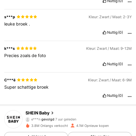
Nuttig
(0)
s***p
Kleur: Zwart / Maat: 2-3Y
leuke
broek
.
Nuttig
(0)
k***s
Kleur: Zwart / Maat: 9-12M
Precies
zoals
de
foto
Nuttig
(0)
C***ë
Kleur: Zwart / Maat: 6-9M
Super
schattige
broek
Nuttig
(0)
744K Volgers
4.92
SHEIN Baby
e***n
gevolgd
7 uur geleden
n***n
is aan het browsen
744K Volgers
4.92
3.8M Onlangs verkocht
4.1M Opnieuw kopen