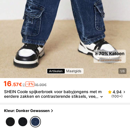
Maatgids
Artikelen
1/6
16
.57€
-2%
16.99€
SHEIN Coole spijkerbroek voor babyjongens met m
4.94
eerdere zakken en contrasterende stiksels, vee
(100+)
lzijdig voor buitenactiviteiten.
Kleur: Donker Gewassen