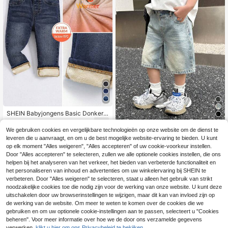
SHEIN Babyjongens Basic Donkerbl
auwe Denim Thermische Gevoerde
6
17
.49€
Elastische Skinny Broek, Herfst/Win
We gebruiken cookies en vergelijkbare technologieën op onze website om de dienst te
SHEIN Babyjongensbr
ter
EU Warehouse
leveren die u aanvraagt, en om u de best mogelijke website-ervaring te bieden. U kunt
oekje in urban streetstyle, Koreaans
16
op elk moment "Alles weigeren", "Alles accepteren" of uw cookie-voorkeur instellen.
.82€
e stijl, modieus, stonewashed vinta
Door "Alles accepteren" te selecteren, zullen we alle optionele cookies instellen, die ons
ge model met kattensnorharen, loss
e pasvorm, baggy bermuda-stijl, bla
helpen bij het analyseren van het verkeer, het bieden van verbeterde functionaliteit en
uw denim, lang model, veelzijdig en
het personaliseren van inhoud en advertenties om uw winkelervaring bij SHEIN te
casual voor de herfst, jongens stree
verbeteren. Door "Alles weigeren" te selecteren, staat u alleen het gebruik van strikt
twear, terug naar school
noodzakelijke cookies toe die nodig zijn voor de werking van onze website. U kunt deze
uitschakelen door uw browserinstellingen te wijzigen, maar dit kan van invloed zijn op
de werking van de website. Om meer te weten te komen over de cookies die we
gebruiken en om uw optionele cookie-instellingen aan te passen, selecteert u "Cookies
beheren". Voor meer informatie over hoe we de door ons verzamelde gegevens
verwerken,
klikt u hier om ons Privacybeleid te bekijken.