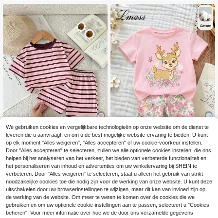
te T-shirt en biker shorts set, roze w
it magenta, zoet en schattig
We gebruiken cookies en vergelijkbare technologieën op onze website om de dienst te
leveren die u aanvraagt, en om u de best mogelijke website-ervaring te bieden. U kunt
8
9
op elk moment "Alles weigeren", "Alles accepteren" of uw cookie-voorkeur instellen.
SHEIN Deze 2-delige
LMoss Kids
EU Warehouse
Door "Alles accepteren" te selecteren, zullen we alle optionele cookies instellen, die ons
baby meisje casual, minimalistisch
#1 Bestseller
in Veelkleurig Babymeisjessets
helpen bij het analyseren van het verkeer, het bieden van verbeterde functionaliteit en
SHEIN LMoss Kids Ba
EU Warehouse
e, comfortabele en schattige set he
by meisjes casual setje bestaande
het personaliseren van inhoud en advertenties om uw winkelervaring bij SHEIN te
4
10
eft een getextureerde stof en decor
.79€
.88€
uit een T-shirt met ronde hals en ko
verbeteren. Door "Alles weigeren" te selecteren, staat u alleen het gebruik van strikt
atieve patches, inclusief een tankto
rte mouwen, ronde hals en legging,
noodzakelijke cookies toe die nodig zijn voor de werking van onze website. U kunt deze
p en een rechte broek, perfect voor
geschikt voor de lente en zomer.
uitschakelen door uw browserinstellingen te wijzigen, maar dit kan van invloed zijn op
lente- en zomerkleding.
de werking van de website. Om meer te weten te komen over de cookies die we
gebruiken en om uw optionele cookie-instellingen aan te passen, selecteert u "Cookies
beheren". Voor meer informatie over hoe we de door ons verzamelde gegevens