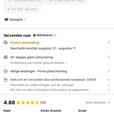
12-18M
(80-86 cm)
18-24M
(86-92 cm)
2-3Y
(92-98 cm)
Maatgids
Verzenden naar
Netherlands
Gratis verzending
Geschatte levertijd:
augustus 12 - augustus 17
30-daagse gratis retournering
Onderhevig aan eerlijk gebruiksbeleid
Veilige betalingen · Privacybescherming
Verkocht en verzonden door professionele handelaar: SHEIN
Informatie en verplichtingen van de verkoper
klik hier om deze verkoper en/of product te rapporteren.
4.88
(45)
Meer bekijken
Klein
Echte Grootte
Groot