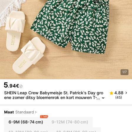
1/7
5
.94€
SHEIN Leap Crew Babymeisje St. Patrick's Day gro
4.88
ene zomer ditsy bloemenrok en kort mouwen T-
(45)
shirt 2-delige set
Maat
Standaard
1 left
6-9M
(68-74 cm)
9-12M
(74-80 cm)