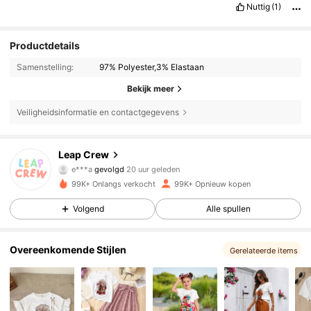
Nuttig
(1)
Productdetails
Samenstelling:
97% Polyester,3% Elastaan
Bekijk meer
Veiligheidsinformatie en contactgegevens
30K Volgers
4.79
Leap Crew
e***a
gevolgd
20 uur geleden
i***6
is aan het browsen
99K+ Onlangs verkocht
99K+ Opnieuw kopen
30K Volgers
4.79
Volgend
Alle spullen
30K Volgers
4.79
Overeenkomende Stijlen
Gerelateerde items
30K Volgers
4.79