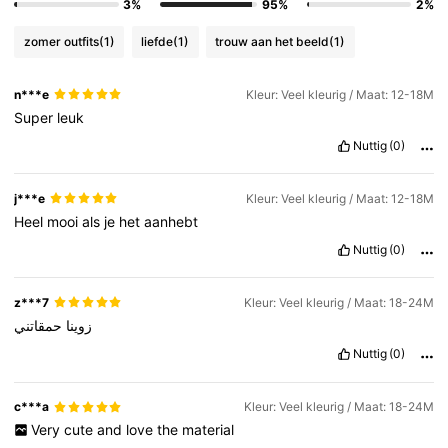
3%
95%
2%
zomer outfits
(1)
liefde
(1)
trouw aan het beeld
(1)
n***e
Kleur: Veel kleurig / Maat: 12-18M
Super
leuk
Nuttig
(0)
j***e
Kleur: Veel kleurig / Maat: 12-18M
Heel
mooi
als
je
het
aanhebt
Nuttig
(0)
z***7
Kleur: Veel kleurig / Maat: 18-24M
زوينا
حمقاتني
Nuttig
(0)
c***a
Kleur: Veel kleurig / Maat: 18-24M
Very
cute
and
love
the
material