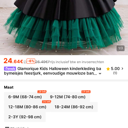
1/3
24
.64€
-6%
26.49€
Prijs inclusief btw en invoerrechten
Glamorique Kids Halloween kinderkleding ba
5.00
bymeisjes feestjurk, eenvoudige mouwloze ban
(1)
djes zwart & groene kleurblok strik decoratie, c
osplay heks performance outfit, tule pofrok jurk
Maat
20 left
19 left
6-9M
(68-74 cm)
9-12M
(74-80 cm)
16 left
12-18M
(80-86 cm)
18-24M
(86-92 cm)
2-3Y
(92-98 cm)