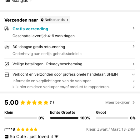
Maatgids
Verzenden naar
Netherlands
Gratis verzending
Geschatte levertijd:
4-9 werkdagen
30-daagse gratis retournering
Onderhevig aan eerlijk gebruiksbeleid
Veilige betalingen · Privacybescherming
Verkocht en verzonden door professionele handelaar: SHEIN
Informatie en verplichtingen van de verkoper
klik hier om deze verkoper en/of product te rapporteren.
5.00
(1)
Meer bekijken
Klein
Echte Grootte
Groot
0%
100%
0%
r***8
Kleur: Zwart / Maat: 18-24M
So
Cute
.
just
loved
it
💗