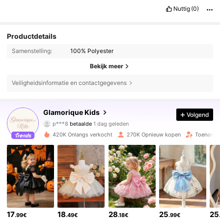
Nuttig
(0)
Productdetails
Samenstelling:
100% Polyester
Bekijk meer
Veiligheidsinformatie en contactgegevens
Glamorique Kids
Volgend
244K Volgers
4.92
p***8
betaalde
1 dag geleden
420K Onlangs verkocht
270K Opnieuw kopen
Toename 
244K Volgers
4.92
244K Volgers
4.92
244K Volgers
4.92
17
18
28
25
25
.99€
.49€
.18€
.99€