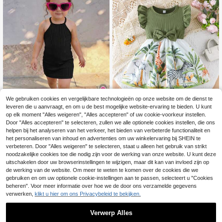
We gebruiken cookies en vergelijkbare technologieën op onze website om de dienst te
leveren die u aanvraagt, en om u de best mogelijke website-ervaring te bieden. U kunt
5
op elk moment "Alles weigeren", "Alles accepteren" of uw cookie-voorkeur instellen.
Zomer Baby Meisjes
Door "Alles accepteren" te selecteren, zullen we alle optionele cookies instellen, die ons
SHEIN Schattige casu
EU Warehouse
EU Warehouse
Cap Mouw Ronde Hals Zoete Strik
7
al gebreide camisole-jurk voor bab
#1 Bestseller
in Groene Baby Meisjes Jurken
helpen bij het analyseren van het verkeer, het bieden van verbeterde functionaliteit en
.42€
Decor Dinosaurus Print Patchwork
ymeisjes voor op vakantie
11
het personaliseren van inhoud en advertenties om uw winkelervaring bij SHEIN te
.29€
Casual Schattige Outdoor Jurk
verbeteren. Door "Alles weigeren" te selecteren, staat u alleen het gebruik van strikt
noodzakelijke cookies toe die nodig zijn voor de werking van onze website. U kunt deze
uitschakelen door uw browserinstellingen te wijzigen, maar dit kan van invloed zijn op
de werking van de website. Om meer te weten te komen over de cookies die we
gebruiken en om uw optionele cookie-instellingen aan te passen, selecteert u "Cookies
beheren". Voor meer informatie over hoe we de door ons verzamelde gegevens
verwerken,
klikt u hier om ons Privacybeleid te bekijken.
Verwerp Alles