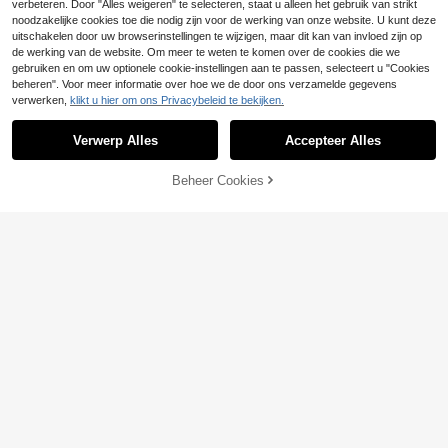
Meisje Zomer Romper
verbeteren. Door "Alles weigeren" te selecteren, staat u alleen het gebruik van strikt
noodzakelijke cookies toe die nodig zijn voor de werking van onze website. U kunt deze
uitschakelen door uw browserinstellingen te wijzigen, maar dit kan van invloed zijn op
de werking van de website. Om meer te weten te komen over de cookies die we
gebruiken en om uw optionele cookie-instellingen aan te passen, selecteert u "Cookies
beheren". Voor meer informatie over hoe we de door ons verzamelde gegevens
verwerken,
klikt u hier om ons Privacybeleid te bekijken.
Verwerp Alles
Accepteer Alles
Beheer Cookies
TOEVOEGEN AAN WINKELWAGEN