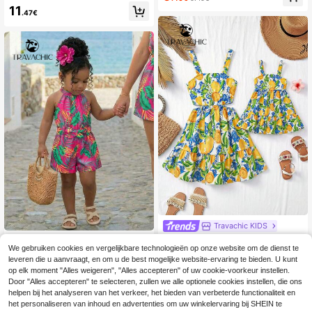
endige Bloemen Baby Meisje Tropis
11
che Hawaïaanse Zon Kleurrijk Patr
.47€
oon Kleding Jurken Baby Meisje
Travachic KIDS
Travachic KIDS Babygirl Zomerse S
Travachic KIDS
We gebruiken cookies en vergelijkbare technologieën op onze website om de dienst te
chattige Vakantie Camisole Jurk m
14
Travachic KIDS Trava
EU Warehouse
.99€
et Rode Bladprint
leveren die u aanvraagt, en om u de best mogelijke website-ervaring te bieden. U kunt
chic KIDS Vakantie Casual Schattig
14
op elk moment "Alles weigeren", "Alles accepteren" of uw cookie-voorkeur instellen.
.16€
e Halter Romper met Bloemenprint
Door "Alles accepteren" te selecteren, zullen we alle optionele cookies instellen, die ons
Baby Meisje Tropische Outfit Baby
Meisje Resort Kleding Meisjes Rom
helpen bij het analyseren van het verkeer, het bieden van verbeterde functionaliteit en
per Zomer Kleurrijke Jumpsuit Baby
het personaliseren van inhoud en advertenties om uw winkelervaring bij SHEIN te