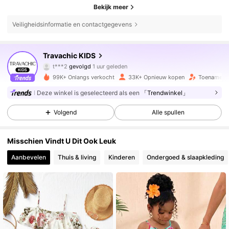
Bekijk meer
Veiligheidsinformatie en contactgegevens
78K Volgers
4.85
Travachic KIDS
t***2
gevolgd
1 uur geleden
E***n
is aan het browsen
78K Volgers
4.85
99K+ Onlangs verkocht
33K+ Opnieuw kopen
Toename va
Deze winkel is geselecteerd als een
「Trendwinkel」
78K Volgers
4.85
Volgend
Alle spullen
Misschien Vindt U Dit Ook Leuk
78K Volgers
4.85
Aanbevelen
Thuis & living
Kinderen
Ondergoed & slaapkleding
78K Volgers
4.85
78K Volgers
4.85