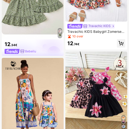
Travachic KIDS
Travachic KIDS Babygirl Zomerse S
chattige Vakantie Camisole Jurk m
10 over
et Rode Bladprint
12
12
.74€
.34€
Bebeilu