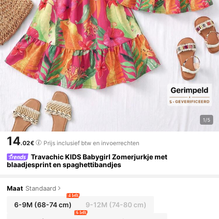
1/5
14
.02€
Prijs inclusief btw en invoerrechten
Travachic KIDS Babygirl Zomerjurkje met
blaadjesprint en spaghettibandjes
Maat
Standaard
4 left
6-9M
(68-74 cm)
9-12M
(74-80 cm)
6 left