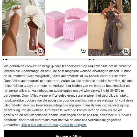
13
3
24
.58€
.05€
.74€
3.08€
We gebruiken cookies en vergelijkbare technologieën op onze website om de dienst te
leveren die u aanvraagt, en om u de best mogelijke website-ervaring te bieden. U kunt
op elk moment "Alles weigeren", "Alles accepteren" of uw cookie-voorkeur instellen.
Door "Alles accepteren" te selecteren, zullen we alle optionele cookies instellen, die ons
helpen bij het analyseren van het verkeer, het bieden van verbeterde functionaliteit en
het personaliseren van inhoud en advertenties om uw winkelervaring bij SHEIN te
verbeteren. Door "Alles weigeren" te selecteren, staat u alleen het gebruik van strikt
noodzakelijke cookies toe die nodig zijn voor de werking van onze website. U kunt deze
uitschakelen door uw browserinstellingen te wijzigen, maar dit kan van invloed zijn op
de werking van de website. Om meer te weten te komen over de cookies die we
gebruiken en om uw optionele cookie-instellingen aan te passen, selecteert u "Cookies
beheren". Voor meer informatie over hoe we de door ons verzamelde gegevens
verwerken,
klikt u hier om ons Privacybeleid te bekijken.
3
3
3
.38€
.08€
.64€
Verwerp Alles