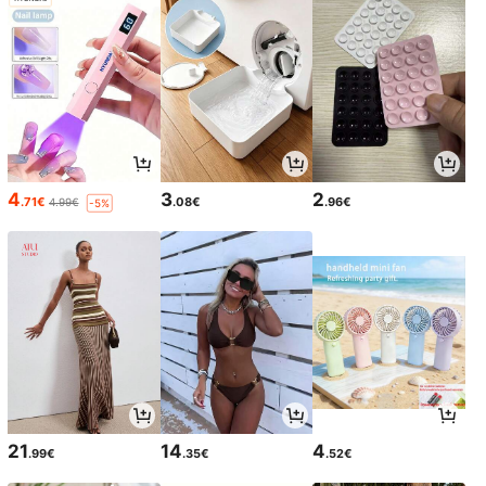
4
3
2
.71€
.08€
.96€
4.99€
-5%
21
14
4
.99€
.35€
.52€