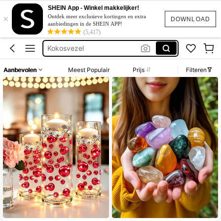
Parels Zonder Gat
SHEIN App - Winkel makkelijker!
×
Ontdek meer exclusieve kortingen en extra
DOWNLOAD
Drijvende Parels
aanbiedingen in de SHEIN APP!
(5,417)
Kokosvezel
Wedding Mandjes
Sierstenen
Aanbevolen
Meest Populair
Prijs
Filteren
Parels Zonder Gat