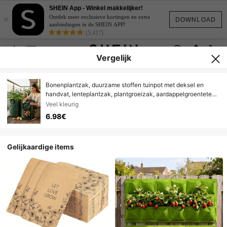
SHEIN App - Winkel makkelijker!
×
Ontdek meer exclusieve kortingen en extra
DOWNLOAD
aanbiedingen in de SHEIN APP!
(5,417)
Vergelijk
Bonenplantzak, duurzame stoffen tuinpot met deksel en
handvat, lenteplantzak, plantgroeizak, aardappelgroenteteelt
plantkweekemmer met deur
Veel kleurig
6.98€
Gelijkaardige items