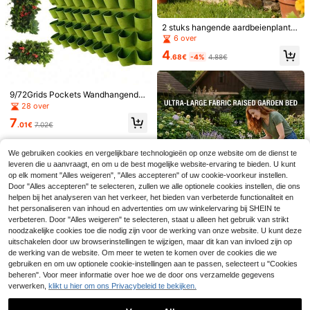
olerend wandpaneel plantenstanda
12 over
ken Bloempot Thuis Tuin Groeizak
ard, stevige wandmontage zonder b
Tuin Plantenbak Verticale Suculent
6
oren, groenweergave, opbergorgani
.38€
as Plantenbak Woondecoratie
2 stuks hangende aardbeienplante
zer voor muurdecoratie thuis
nzakken, verticale plantenzakken,
6 over
hangende aardbeienplantenzakke
4
n met meerdere vakken, geschikt v
.68€
-4%
4.88€
oor balkon, tuin, klimop en groente
planten, ademend, doorlaatbaar, du
urzaam, herbruikbaar.
9/72Grids Pockets Wandhangende
Plantenpot Groene Plant Groei Plan
28 over
tenbak Verticale Tuintas Tuinbenod
7
igdheden Tassen Tuingereedschap
.01€
7.02€
Wandhangende Zakken Plantenza
kken Bloempot Thuis Tuin Groeiza
k Tuin Plantenbak Verticale Sucule
We gebruiken cookies en vergelijkbare technologieën op onze website om de dienst te
ntas Plantenbak Woondecoratie
20/50/100/150/200 stuks kleine he
leveren die u aanvraagt, en om u de best mogelijke website-ervaring te bieden. U kunt
rsluitbare zaadenveloppen, 2,36 x
3
op elk moment "Alles weigeren", "Alles accepteren" of uw cookie-voorkeur instellen.
.88€
3,15 inch (6 x 8 cm), bruine kraftpap
Door "Alles accepteren" te selecteren, zullen we alle optionele cookies instellen, die ons
ieren zaadverpakkingen met voorg
helpen bij het analyseren van het verkeer, het bieden van verbeterde functionaliteit en
1st hangende aardbeienplantzak, a
edrukte zaadverzamelingssjabloon,
ardbeienplantzak voor het kweken
het personaliseren van inhoud en advertenties om uw winkelervaring bij SHEIN te
voor het bewaren en organiseren v
4
.34€
4.38€
van aardbeien, tomaten en pepers
verbeteren. Door "Alles weigeren" te selecteren, staat u alleen het gebruik van strikt
an zaden.
noodzakelijke cookies toe die nodig zijn voor de werking van onze website. U kunt deze
uitschakelen door uw browserinstellingen te wijzigen, maar dit kan van invloed zijn op
de werking van de website. Om meer te weten te komen over de cookies die we
gebruiken en om uw optionele cookie-instellingen aan te passen, selecteert u "Cookies
beheren". Voor meer informatie over hoe we de door ons verzamelde gegevens
1 stuk verdikte stoffen verhoogde p
lantenbak, plantenkweekzak, rond
verwerken,
klikt u hier om ons Privacybeleid te bekijken.
40 over
Groei-zak voor groenten/bloemen/
e plantenpot, verstevigde randen, a
6
planten 3/5/7/10 gallon verdikte ni
demende vilten bodem, geschikt vo
.51€
4