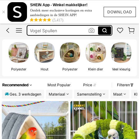
Vogelhuisjes Voor Buiten
SHEIN App - Winkel makkelijker!
×
Ontdek meer exclusieve kortingen en extra
Vogel Speelgoed
DOWNLOAD
aanbiedingen in de SHEIN APP!
(5,417)
Vogel Spullen
Vogel Accessoires
Vogel Huisje
Vogelhuisjes Voor Buiten
Polyester
Hout
Polyester
Klein dier
Veel kleurig
Recommended
Most Popular
Price
Filteren
Ges. 3 werkdagen
Materiaal
Samenstelling
Maat
Kl