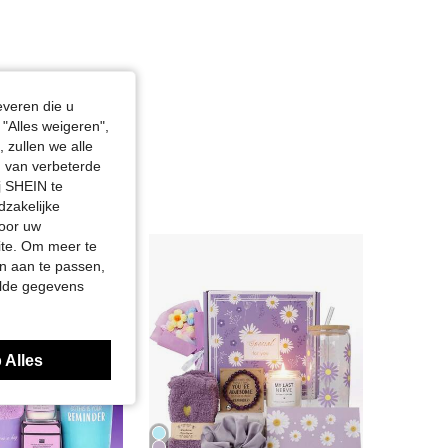
everen die u
"Alles weigeren",
 zullen we alle
en van verbeterde
j SHEIN te
dzakelijke
door uw
site. Om meer te
n aan te passen,
elde gegevens
 Alles