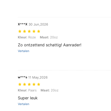
X***X
30 Jun,2026
Kleur: Roze, Maat: 20oz
Kleur:
Roze
Maat:
20oz
Zo ontzettend schattig! Aanrader!
Vertalen
w***s
11 May,2026
Kleur: Paars, Maat: 20oz
Kleur:
Paars
Maat:
20oz
Super leuk
Vertalen