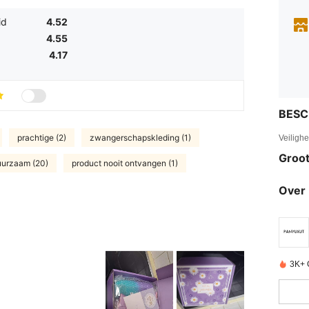
id
4.52
4.55
4.17
BESC
prachtige (2)
zwangerschapskleding (1)
Veiligh
Groot
uurzaam (20)
product nooit ontvangen (1)
Over 
3K+ 