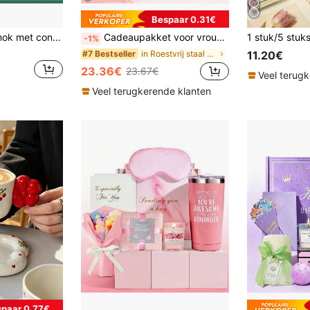
Bespaar 0.31€
1 set keramische mok met constante temperatuur van 55 °C, geschikt voor familiebijeenkomsten, Moederdag, Vaderdag, Valentijnsdag, verjaardagscadeaus, voor oma, moeder, zussen en vrienden als thermisch geïsoleerde beker als cadeau voor de start van het schooljaar
Cadeaupakket voor vrouwen, uniek verjaardagscadeau voor vrouwen, verjaardagscadeau voor je beste vriendin, inspirerende cadeauset, kerstcadeau (voor vrouwen, meisjes, zussen, enz.)
-1%
in Roestvrij staal Bekers
#7 Bestseller
11.20€
23.36€
23.67€
Veel terug
Veel terugkerende klanten
spaar 0.77€