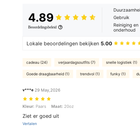
Duurzaamhe
4.89
Gebruik
Reiniging en
Beoordelingsbeleid
onderhoud
Lokale beoordelingen bekijken
5.00
cadeau (24)
verjaardagsoutfits (7)
snelle logistiek (1)
Goede draagbaarheid (1)
trendvol (1)
funky (1)
d
v***e
29 May,2026
Kleur: Paars, Maat: 20oz
Kleur:
Paars
Maat:
20oz
Ziet er goed uit
Vertalen