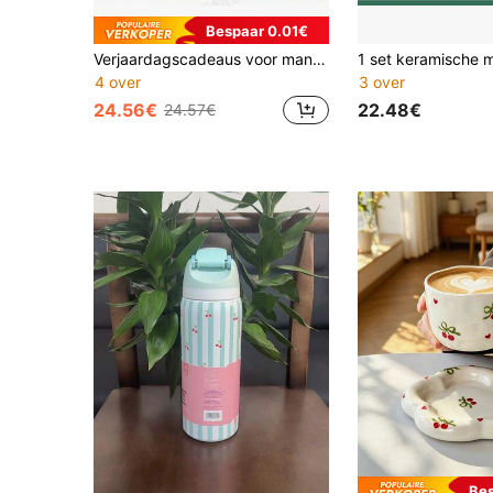
Bespaar 0.01€
Verjaardagscadeaus voor mannen, luxe cadeaupakketten voor hem, ideeën voor cadeaupakketten, bedankcadeaus, pensioencadeaus voor mannen, verjaardagscadeaus voor vader, echtgenoot, vriend, kerstcadeaupakketten
4 over
3 over
24.56€
22.48€
24.57€
Be