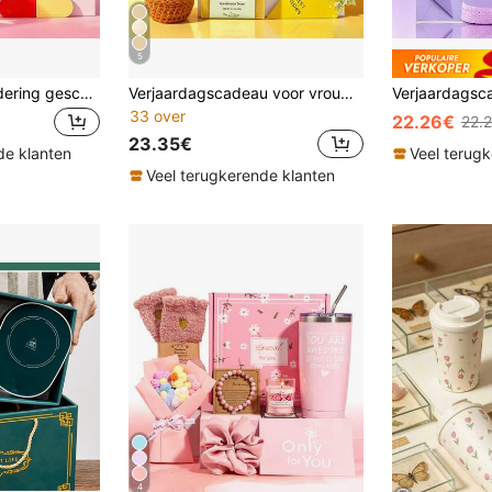
5
Beste lerarenwaardering geschenken, oprechte bedankjes leraren geschenkset met kleurrijke inspirerende citaten, lerarenwaardering geschenken voor Thanksgiving, schoolopening & afstudeerfeestbedankjes, pensioenherinnering bureaussieraden voor vrouwelijke opvoeders
Verjaardagscadeau voor vrouwen, luxe zelfzorg spa-cadeaupakket, herstel na operatie beterschapscadeauset, warm cadeau voor vrouw, nieuwe moeder, zus, vrouwelijke collega, lerares, beste vriendin en jong meisje, schattige reisbeker cadeaupakketset
33 over
22.26€
22.
23.35€
de klanten
Veel terug
Veel terugkerende klanten
4