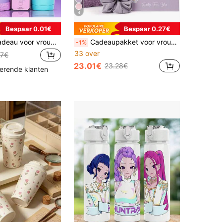
4
Bespaar 0.01€
Bespaar 0.27€
Verjaardagscadeau voor vrouwen, creatief cadeau voor moeder, zus, vriendin, vrouw, Valentijnsdagcadeau voor haar, unieke ontspannende spa-cadeauset
Cadeaupakket voor vrouwen, verjaardagscadeau voor vrouwen, cadeau voor moeder, vrouw, vriendin, zus, haar cadeau - Fijne verjaardag, kerst, Valentijnsdag, Moederdagcadeau
-1%
33 over
27€
23.01€
23.28€
kerende klanten