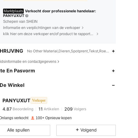
Verkocht door professionele handelaar:
Marktplaats
PANYUXUT
Schepen van SHEIN
Informatie en verplichtingen van de verkoper
klik hier om deze verkoper en/of product te rapporteren.
HRIJVING
No Other Material,Dieren,Spotprent,Tekst,Roestvrij Staal
eidsinformatie en contactgegevens
4.87
11
209
te En Pasvorm
4.87
11
209
De Winkel
4.87
11
209
4.87
11
209
PANYUXUT
Verkoper
4.87
11
209
Beoordeling
Artikelen
Volgers
m***7
gevolgd
1 dag geleden
4.87
11
209
Onlangs verkocht
100+ Opnieuw kopen
4.87
11
209
Alle spullen
Volgend
4.87
11
209