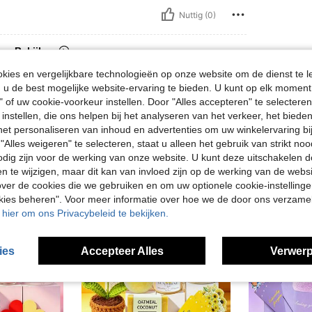
Nuttig (0)
en Bekijken
ies en vergelijkbare technologieën op onze website om de dienst te l
u de best mogelijke website-ervaring te bieden. U kunt op elk moment 
" of uw cookie-voorkeur instellen. Door "Alles accepteren" te selecteren,
 instellen, die ons helpen bij het analyseren van het verkeer, het bied
n het personaliseren van inhoud en advertenties om uw winkelervaring bi
"Alles weigeren" te selecteren, staat u alleen het gebruik van strikt noo
odig zijn voor de werking van onze website. U kunt deze uitschakelen 
en te wijzigen, maar dit kan van invloed zijn op de werking van de web
ver de cookies die we gebruiken en om uw optionele cookie-instellinge
okies beheren". Voor meer informatie over hoe we de door ons verzam
u hier om ons Privacybeleid te bekijken.
ies
Accepteer Alles
Verwerp