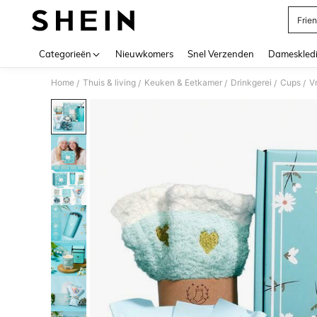
Frien
Use up 
Categorieën
Nieuwkomers
Snel Verzenden
Dameskled
Home
Thuis & living
Keuken & Eetkamer
Drinkgerei
Cups
/
/
/
/
/