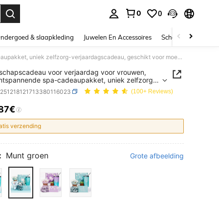
0
0
nden. Press Enter to select.
ndergoed & slaapkleding
Juwelen En Accessoires
Schoonheid & gezo
Vriendschapscadeau voor verjaardag voor vrouwen, roze ontspannende spa-cadeaupakket, uniek zelfzorg-verjaardagscadeau, geschikt voor moeder, beste vriendin, zus, vrouw, vriendin, collega, lerares
schapscadeau voor verjaardag voor vrouwen,
ntspannende spa-cadeaupakket, uniek zelfzorg-
rdagscadeau, geschikt voor moeder, beste
h251218121713380116023
(100+ Reviews)
n, zus, vrouw, vriendin, collega, lerares
.87€
ICE AND AVAILABILITY
atis verzending
:
Munt groen
Grote afbeelding