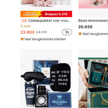
Bespaar 0.31€
Cadeaupakket voor vrouwen, cadeaus voor haar - moeders, echtgenotes, vriendinnen, zussen - verjaardag, kerst, Valentijnsdag, Moederdag
-1%
5 over
20.93€
23.86€
24.17€
Veel terugkeren
Veel terugkerende klanten