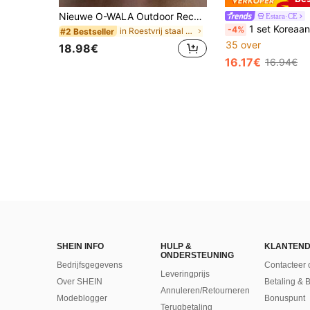
Nieuwe O-WALA Outdoor Rechte Roestvrijstalen Beker Bloemen Serie, Meerdere Kleuren Beschikbaar, Druktype Ontwerp, Eenvoudige Mode, Efficiënt
Estara·CE
1 set Koreaanse Ins-Style handbeschilderde asymmetrische keramische koffiekopjes en schotels met kleine bloemetjes, schattig kersenkopje, blo
-4%
in Roestvrij staal Bekers
#2 Bestseller
35 over
18.98€
16.17€
16.94€
SHEIN INFO
HULP &
KLANTEND
ONDERSTEUNING
Bedrijfsgegevens
Contacteer 
Leveringprijs
Over SHEIN
Betaling & 
Annuleren/Retourneren
Modeblogger
Bonuspunt
Terugbetaling