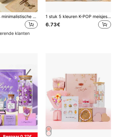
1 stuk/5 stuks minimalistische geïsoleerde waterbeker met tulpen- en hartthema en klapdeksel, draagbare handgreep reis koffiemok, ijskoffie met volledige print van verspreide graffiti bloemen- en hartpatronen, Valentijnsdag cadeau voor vriendin beste vriendin verjaardag vakantie foto outfit accessoire
1 stuk 5 kleuren K-POP meisjesgroepstijl anti-lek sportwaterfles met fliptop, draagbaar en modieus ontwerp, 800ml-27oz reismok met riem, rietje en deksel, schattig ontwerp, hoge kwaliteit, lekvrij, schokbestendig, duurzame outdoor sportwatermok, grote capaciteit draagbare mok, geschikt voor korte reizen, wandelen, picknicken, hardlopen, fitness, Moederdag, Halloween, Kerstmis, Thanksgiving, Vaderdag, Valentijnsdag, studenten, families, vriend/vriendin, verjaardag, afstudeercadeaus, geschikt voor mannen en vrouwen, ook een geweldig verrassingscadeau voor fans.
6.73€
kerende klanten
Bespaar 0.27€