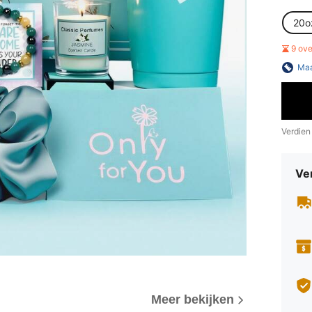
20o
9 ov
Maa
Verdien
Ve
Meer bekijken