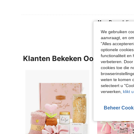
Meer Beoordeling
We gebruiken cook
aanvraagt, en om 
"Alles accepteren
optionele cookies
functionaliteit e
Klanten Bekeken Ook
verbeteren. Door 
cookies toe die n
browserinstelling
weten te komen o
selecteert u "Co
verwerken,
klikt 
Beheer Cook