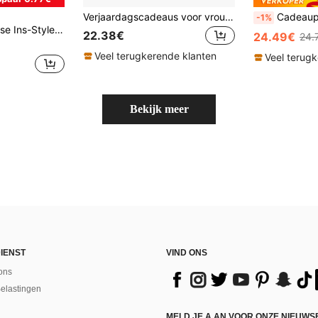
Verjaardagscadeaus voor vrouwen, cadeaubundel voor vrouwen, ontspannende spa-cadeaubundel, lerares, moeder, vrouw, zus, dochter, kleindochter, werknemer, vriendin, haar cadeau - Fijne verjaardag, Moederdagcadeau, Kerstmis, Valentijnsdag (roze)
Cadeaupakket voor dames, verjaardagscadeau voor dames, moeder,
-1%
emenbordje, melkkopje voor thuisontbijt, theekopje voor op kantoor, sapkopje, waterkopje voor stellen, feestelijk cadeaukopje
22.38€
24.49€
24.
Veel terugkerende klanten
Veel terug
Bekijk meer
IENST
VIND ONS
ons
Belastingen
MELD JE A AN VOOR ONZE NIEUWS