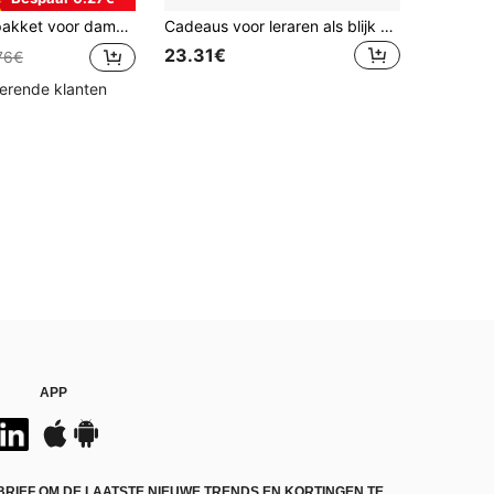
 echtgenote, vriendin, zus, haar cadeau - Gefeliciteerd met je verjaardag, Moederdagcadeau, Kerstmis, Valentijnsdag
Cadeaus voor leraren als blijk van waardering, eindejaarsgeschenken van de leraar voor leerlingen, bedankjes, pensioen, verjaardag, kerst en Valentijnsdag.
23.31€
76€
kerende klanten
APP
BRIEF OM DE LAATSTE NIEUWE TRENDS EN KORTINGEN TE