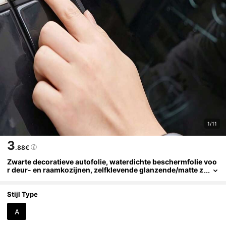
1/11
3
.88€
Zwarte decoratieve autofolie, waterdichte beschermfolie voo
r deur- en raamkozijnen, zelfklevende glanzende/matte z
warte autofolie, geschikt voor de hele auto, krasbestendi
g, waterdicht en duurzaam
Stijl Type
A