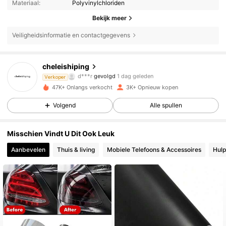
Materiaal:
Polyvinylchloriden
Bekijk meer
766 Volgers
4.79
Veiligheidsinformatie en contactgegevens
766 Volgers
4.79
cheleishiping
d***r
gevolgd
1 dag geleden
Verkoper
c***n
is aan het browsen
766 Volgers
4.79
47K+ Onlangs verkocht
3K+ Opnieuw kopen
Volgend
Alle spullen
766 Volgers
4.79
Misschien Vindt U Dit Ook Leuk
Aanbevelen
Thuis & living
Mobiele Telefoons & Accessoires
Hulp
766 Volgers
4.79
766 Volgers
4.79
766 Volgers
4.79