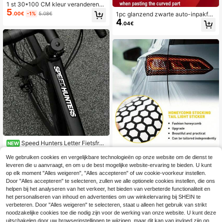
1 st 30*100 CM kleur veranderend
5
e film voor auto achterlicht
1pc glanzend zwarte auto-inpakfoli
.00€
-1%
5.08€
4
e sticker voor auto- en motordecor
.04€
atie, auto-accessoires
Speed Hunters Letter Fietsfra
NEW
4
me Sticker, Racing Cursive Tekst Fi
1 stuk stickers voor achterlichten v
.05€
ets Decor Decal, Zelfklevende Wat
We gebruiken cookies en vergelijkbare technologieën op onze website om de dienst te
an auto's, honingraatvormige sticke
31 over
erdichte Fiets Accessoire
leveren die u aanvraagt, en om u de best mogelijke website-ervaring te bieden. U kunt
r, zelfklevende folie voor zelfkleven
4
.90€
de auto's, universele auto-accessoi
op elk moment "Alles weigeren", "Alles accepteren" of uw cookie-voorkeur instellen.
res voor decoratie van achterlichtk
Door "Alles accepteren" te selecteren, zullen we alle optionele cookies instellen, die ons
appen
helpen bij het analyseren van het verkeer, het bieden van verbeterde functionaliteit en
het personaliseren van inhoud en advertenties om uw winkelervaring bij SHEIN te
verbeteren. Door "Alles weigeren" te selecteren, staat u alleen het gebruik van strikt
noodzakelijke cookies toe die nodig zijn voor de werking van onze website. U kunt deze
uitschakelen door uw browserinstellingen te wijzigen, maar dit kan van invloed zijn op