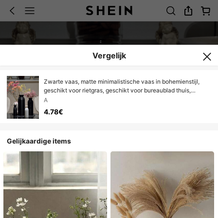
Vergelijk
Zwarte vaas, matte minimalistische vaas in bohemienstijl,
geschikt voor rietgras, geschikt voor bureaublad thuis,
woonkamer, kantoordecoratie, slaapkamer en keukenplank,
A
kamerdecoratie vaas
4.78€
Gelijkaardige items