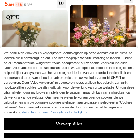
woondecoratie, bruiloftsdecoratie,
ef decoratieve strik) - Grote cilindri
5
kamerdecoratie, terug naar school,
.18€
-3%
5.38€
sche vaas, geschikt voor verse en
herfstdecoratie, slaapkamerdecora
gedroogde bloemen, minimalistisch
tie
e woondecoratie, perfect voor vens
terbank, bureau, slaapkamer, creëe
rt een sfeervolle ambiance, essenti
eel voor bloemstukken, vaas speci
aal ontworpen voor bloemenpresen
taties.
We gebruiken cookies en vergelijkbare technologieën op onze website om de dienst te
leveren die u aanvraagt, en om u de best mogelijke website-ervaring te bieden. U kunt
op elk moment "Alles weigeren", "Alles accepteren" of uw cookie-voorkeur instellen.
1 stuk Miyazaki Hayao Koolstofgee
Door "Alles accepteren" te selecteren, zullen we alle optionele cookies instellen, die ons
Nieuwe spiraalvormige vaas van pl
st 3-laags gestapelde glanzende h
astic, creatieve bloemenhouder in S
26 over
helpen bij het analyseren van het verkeer, het bieden van verbeterde functionaliteit en
3
.05€
arsvaas, Koolstofbalgeestontwerp,
candinavische stijl, decoratieve va
het personaliseren van inhoud en advertenties om uw winkelervaring bij SHEIN te
12
zoete koele donkere stijl, bloemstu
as, geschikt voor zowel droog als n
.67€
verbeteren. Door "Alles weigeren" te selecteren, staat u alleen het gebruik van strikt
kdecoratie voor vensterbank en bur
at gebruik, geglazuurde afwerking,
noodzakelijke cookies toe die nodig zijn voor de werking van onze website. U kunt deze
eau, anime-accessoire creatief cad
bloempot van melamine, woondeco
uitschakelen door uw browserinstellingen te wijzigen, maar dit kan van invloed zijn op
eau, vensterbank- en bureauversier
ratie, kamerdecoratie, glazen vaas
12/6/3/1stuks Insf-stijl minimalistis
de werking van de website. Om meer te weten te komen over de cookies die we
ing creatief snuisterij, anime IP-acc
che onbreekbare transparante plas
1 stuk kleine mini moderne handge
essoire, bureaubladdecoratie verza
4
gebruiken en om uw optionele cookie-instellingen aan te passen, selecteert u "Cookies
.28€
tic cilindrische ronde vaas, duurza
maakte transparante glazen hydro
melcadeau
beheren". Voor meer informatie over hoe we de door ons verzamelde gegevens
6
me verdikte bohemian-stijl tafelstu
.26€
-1%
6.38€
cultuur vaas, romantische decorati
verwerken,
klikt u hier om ons Privacybeleid te bekijken.
k voor thuis, feest, bruiloft, verjaard
e voor Valentijnsdag, minimalistisch
ag, Moederdag, Thanksgiving, Vale
luxe huisaccessoire, geschikt voor
ntijnsdag, esthetisch huis
woonkamerverfrissing, kantoorbure
Verwerp Alles
au make-over, bruiloft feestdecorat
Toon vergelijkbare artikelen die op voorraad zijn
ie glazen vazen
Zie alle