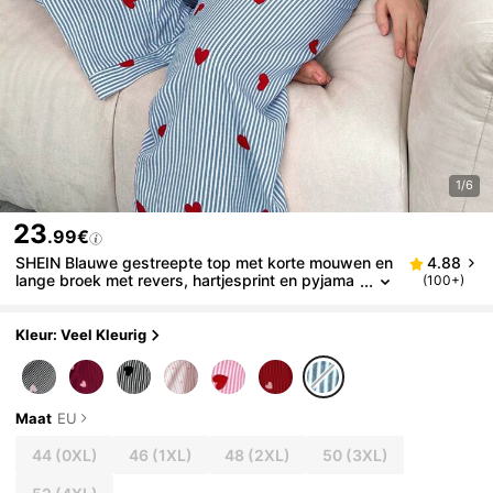
1/6
23
.99€
SHEIN Blauwe gestreepte top met korte mouwen en
4.88
lange broek met revers, hartjesprint en pyjama
(100+)
set in grote maten
Kleur: Veel Kleurig
Maat
EU
44
(0XL)
46
(1XL)
48
(2XL)
50
(3XL)