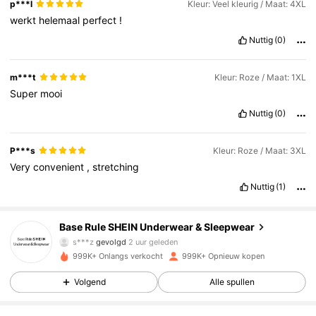
p***l
Kleur: Veel kleurig / Maat: 4XL
werkt
helemaal
perfect
!
Nuttig
(0)
m***t
Kleur: Roze / Maat: 1XL
Super
mooi
Nuttig
(0)
P***s
Kleur: Roze / Maat: 3XL
Very
convenient
,
stretching
Nuttig
(1)
1.1M Volgers
4.87
Base Rule SHEIN Underwear & Sleepwear
s***z
gevolgd
2 uur geleden
999K+ Onlangs verkocht
999K+ Opnieuw kopen
1.1M Volgers
4.87
Volgend
Alle spullen
1.1M Volgers
4.87