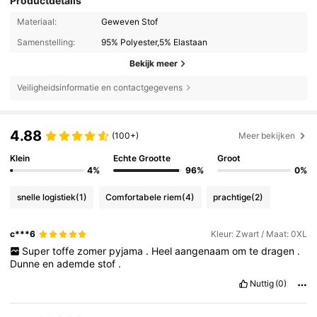
Productdetails
Materiaal:
Geweven Stof
Samenstelling:
95% Polyester,5% Elastaan
Bekijk meer
Veiligheidsinformatie en contactgegevens
4.88
(100+)
Meer bekijken
Klein
Echte Grootte
Groot
4%
96%
0%
snelle logistiek
(1)
Comfortabele riem
(4)
prachtige
(2)
c***6
Kleur: Zwart / Maat: 0XL
Super
toffe
zomer
pyjama
.
Heel
aangenaam
om
te
dragen
.
Dunne
en
ademde
stof
.
Nuttig
(0)