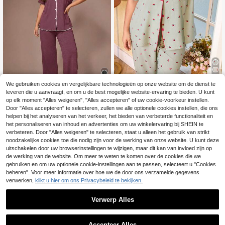
5
We gebruiken cookies en vergelijkbare technologieën op onze website om de dienst te
leveren die u aanvraagt, en om u de best mogelijke website-ervaring te bieden. U kunt
11
#Charmante patronen
op elk moment "Alles weigeren", "Alles accepteren" of uw cookie-voorkeur instellen.
CottageSlumber Plus-
#Ontspannen luxe
EU Warehouse
Door "Alles accepteren" te selecteren, zullen we alle optionele cookies instellen, die ons
size dames pyjamaset met kersenpr
22
helpen bij het analyseren van het verkeer, het bieden van verbeterde functionaliteit en
Lazeform Casual loss
EU Warehouse
.99€
int, comfortabele top en broek, gesc
het personaliseren van inhoud en advertenties om uw winkelervaring bij SHEIN te
e ruche-afwerking, zachte, relaxte t
22
hikt voor lente en herfst, comfortab
.24€
op met korte mouwen en broek, pyj
verbeteren. Door "Alles weigeren" te selecteren, staat u alleen het gebruik van strikt
ele en elegante details, herfst- en w
amaset, lichtgewicht zomerbreisel,
noodzakelijke cookies toe die nodig zijn voor de werking van onze website. U kunt deze
interkleding
plusmaten, outfits
uitschakelen door uw browserinstellingen te wijzigen, maar dit kan van invloed zijn op
de werking van de website. Om meer te weten te komen over de cookies die we
Toon vergelijkbare artikelen die op voorraad zijn
Zie alle
gebruiken en om uw optionele cookie-instellingen aan te passen, selecteert u "Cookies
beheren". Voor meer informatie over hoe we de door ons verzamelde gegevens
verwerken,
klikt u hier om ons Privacybeleid te bekijken.
Verwerp Alles
Accepteer Alles