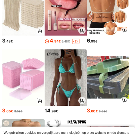
3
4
6
.48€
.94€
.99€
5.48€
-9%
3
14
3
.05€
.99€
.60€
3.08€
3.63€
We gebruiken cookies en vergelijkbare technologieën op onze website om de dienst te