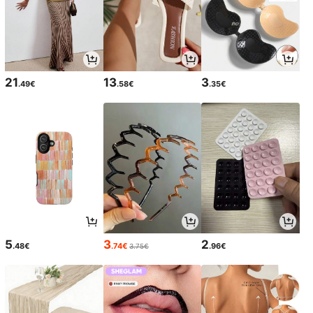
21
13
3
.49€
.58€
.35€
5
3
2
.48€
.74€
.96€
3.75€