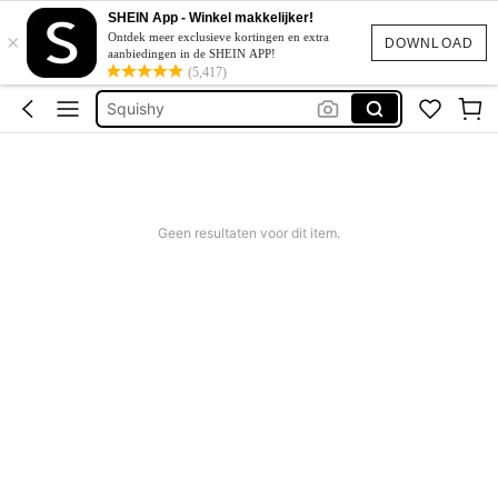
SHEIN App - Winkel makkelijker!
×
Corrigerend Badpak
Ontdek meer exclusieve kortingen en extra
DOWNLOAD
aanbiedingen in de SHEIN APP!
Katoen
(5,417)
Squishy
Bikini
Trouwjurk
Corrigerend Badpak
Geen resultaten voor dit item.
Katoen