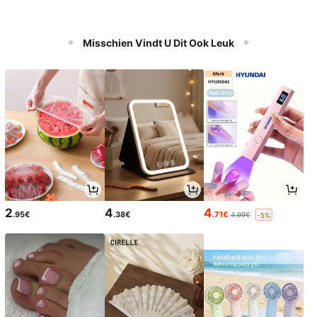
Misschien Vindt U Dit Ook Leuk
2
4
4
.95€
.38€
.71€
4.99€
-5%