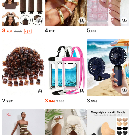
3
4
5
.78€
.81€
.13€
3.88€
-2%
2
3
3
.98€
.64€
.55€
3.65€