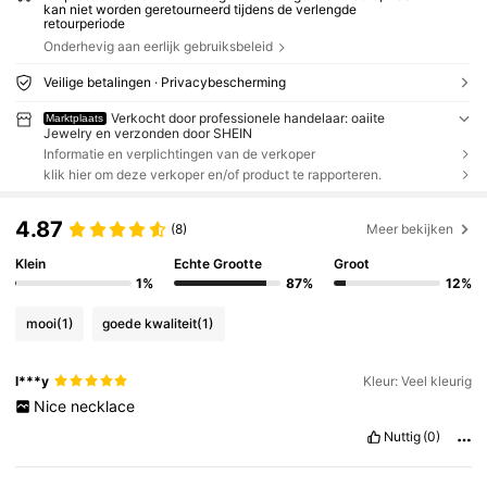
kan niet worden geretourneerd tijdens de verlengde
retourperiode
Onderhevig aan eerlijk gebruiksbeleid
Veilige betalingen · Privacybescherming
Verkocht door professionele handelaar: oaiite
Marktplaats
Jewelry en verzonden door SHEIN
Informatie en verplichtingen van de verkoper
klik hier om deze verkoper en/of product te rapporteren.
4.87
(8)
Meer bekijken
Klein
Echte Grootte
Groot
1%
87%
12%
mooi
(1)
goede kwaliteit
(1)
l***y
Kleur: Veel kleurig
Nice
necklace
Nuttig
(0)