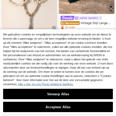
oaiite Jewelry
Vintage Stijl Lange Kr
EU Warehouse
alenketting Met Kwast Voor Vrouwe
31 over
n Mannen Gele Tijgeroog Turquesa
8
Africana Zwarte Onyx 108 Japamal
.89€
We gebruiken cookies en vergelijkbare technologieën op onze website om de dienst te
a Meditatie Spirituele Sieraden
leveren die u aanvraagt, en om u de best mogelijke website-ervaring te bieden. U kunt
5
op elk moment "Alles weigeren", "Alles accepteren" of uw cookie-voorkeur instellen.
oaiite Jewelry
Door "Alles accepteren" te selecteren, zullen we alle optionele cookies instellen, die ons
helpen bij het analyseren van het verkeer, het bieden van verbeterde functionaliteit en
1 stuk lange ketting met steentjes e
n houten kralen, bohemian stijl met
het personaliseren van inhoud en advertenties om uw winkelervaring bij SHEIN te
6
.39€
kwastje, rozenkrans meditatie siera
verbeteren. Door "Alles weigeren" te selecteren, staat u alleen het gebruik van strikt
ad, unisex, geschikt als cadeau voo
noodzakelijke cookies toe die nodig zijn voor de werking van onze website. U kunt deze
r hem/haar
uitschakelen door uw browserinstellingen te wijzigen, maar dit kan van invloed zijn op
de werking van de website. Om meer te weten te komen over de cookies die we
gebruiken en om uw optionele cookie-instellingen aan te passen, selecteert u "Cookies
beheren". Voor meer informatie over hoe we de door ons verzamelde gegevens
verwerken,
klikt u hier om ons Privacybeleid te bekijken.
Verwerp Alles
Accepteer Alles