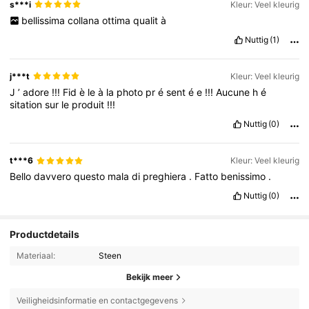
s***i
Kleur: Veel kleurig
bellissima
collana
ottima
qualit
à
Nuttig
(1)
j***t
Kleur: Veel kleurig
J
’
adore
!!!
Fid
è
le
à
la
photo
pr
é
sent
é
e
!!!
Aucune
h
é
sitation
sur
le
produit
!!!
Nuttig
(0)
t***6
Kleur: Veel kleurig
Bello
davvero
questo
mala
di
preghiera
.
Fatto
benissimo
.
Nuttig
(0)
Productdetails
Materiaal:
Steen
Bekijk meer
Veiligheidsinformatie en contactgegevens