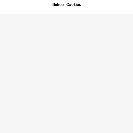
Beheer Cookies
TOEVOEGEN AAN WINKELWAGEN