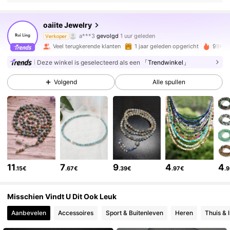
31K Volgers
4.89
oaiite Jewelry
a***3
gevolgd
1 uur geleden
s***t
is aan het browsen
Verkoper
31K Volgers
4.89
Veel terugkerende klanten
1 jaar geleden opgericht
99K+ 
Deze winkel is geselecteerd als een
「Trendwinkel」
31K Volgers
4.89
Volgend
Alle spullen
31K Volgers
4.89
31K Volgers
4.89
11
7
9
4
4
.15€
.67€
.39€
.97€
.
31K Volgers
4.89
Misschien Vindt U Dit Ook Leuk
Aanbevelen
Accessoires
Sport & Buitenleven
Heren
Thuis & l
31K Volgers
4.89