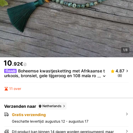
1/8
10
.92€
Boheemse kwastjesketting met Afrikaanse t
4.87
urkoois, bronsiet, gele tijgeroog en 108 mala ro
(8)
zenkrans, Japamala rozenkranskralen, meditati
e- en yogasieraden, unisex
11 over
Verzenden naar
Netherlands
Gratis verzending
Geschatte levertijd:
augustus 12 - augustus 17
Dit product kan binnen 14 dagen worden geretourneerd, maar