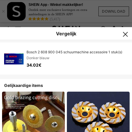
SHEIN App - Winkel makkelijker!
×
Ontdek meer exclusieve kortingen en extra
DOWNLOAD
aanbiedingen in de SHEIN APP!
(5,417)
Vergelijk
Bosch 2 608 900 045 schuurmachine accessoire 1 stuk(s)
Donker blauw
34.02€
Gelijkaardige items