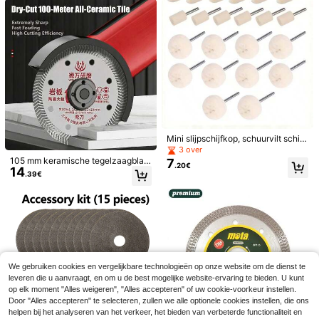
Bespaar 0.05€
100mm multifunctionele snijschijf, v
4
oor het snijden van staalplaat, meta
.70€
-1%
4.75€
Accessoires voor L10s Ultra Gen 3/
al, tegels, marmer, PVC-buizen, ges
X40 Ultra Complete/L40 Ultra/X40
9 over
chikt voor haakse slijper
Master/Mova P50 Pro Ultra, JKOIS
25
.18€
L: 2*hoofdborstels, 6*stofzakken, 6
*zijborstels, 2*filters, 4*dweildoekj
es.
Mini slijpschijfkop, schuurvilt schijf,
3mm handvat polijstschijf, metaalp
3 over
olijstborstel, roterend boorbitgereed
105 mm keramische tegelzaagblad,
7
.20€
schap
14
rotskeramisch zaagblad, speciaal k
.39€
eramisch zaagblad voor zaagmach
ines, ultradun droog zaagblad voor
rotsplaten en gevitrificeerde tegels
We gebruiken cookies en vergelijkbare technologieën op onze website om de dienst te
4 stuks kogelvormige ventieldopjes
leveren die u aanvraagt, en om u de best mogelijke website-ervaring te bieden. U kunt
voor autobanden, aluminiumlegerin
#4 Bestseller
in Gereedschapsonderdelen
op elk moment "Alles weigeren", "Alles accepteren" of uw cookie-voorkeur instellen.
g, geschikt voor auto's, SUV's, vrac
MASSDI Gabby Dollhouse Acryl Sle
4
Door "Alles accepteren" te selecteren, zullen we alle optionele cookies instellen, die ons
.44€
4.48€
htwagens, fietsen en andere voertui
utelhanger, 2D Platte Gabby, MerC
#1 Bestseller
in Gereedschapsonderdelen
helpen bij het analyseren van het verkeer, het bieden van verbeterde functionaliteit en
gen.