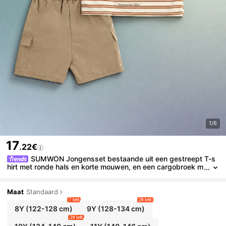
1/6
17
.22€
SUMWON Jongensset bestaande uit een gestreept T-s
hirt met ronde hals en korte mouwen, en een cargobroek m
et sloganprint op de achterkant. Een zomerse tweedelige o
utfit.
Maat
Standaard
7 left
20 left
8Y
(122-128 cm)
9Y
(128-134 cm)
20 left