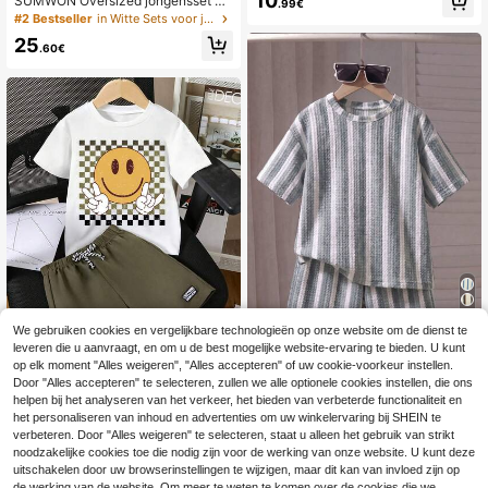
10
SUMWON Oversized jongensset m
.99€
T-shirt met Korte Mouwen en Short
et T-shirt met korte mouwen en ron
#2 Bestseller
in Witte Sets voor jongens tussen de 2 jaar
s Set, Klassiek Casual Vintage Gest
de hals, bestaande uit een T-shirt e
reept Patroon Print, Exquise Veren P
25
n short met Santorini-print en contr
.60€
atroon Print Klein Logo Print, Gesch
asterende blauwe bies, voor een zo
ikt voor Sport, Geschikt voor Lente
merse casual outfit.
en Zomer
19
We gebruiken cookies en vergelijkbare technologieën op onze website om de dienst te
leveren die u aanvraagt, en om u de best mogelijke website-ervaring te bieden. U kunt
Zomerse casual vaka
EU Warehouse
op elk moment "Alles weigeren", "Alles accepteren" of uw cookie-voorkeur instellen.
ntie- en dagelijkse kleding voor jon
15 over
Door "Alles accepteren" te selecteren, zullen we alle optionele cookies instellen, die ons
gens: T-shirt met contrasterende str
8
helpen bij het analyseren van het verkeer, het bieden van verbeterde functionaliteit en
Tween Boy Cartoon S
epen en wafelprint, losse pasvorm,
EU Warehouse
.00€
-49%
15.83€
miling Face Print Korte Mouw T-shir
het personaliseren van inhoud en advertenties om uw winkelervaring bij SHEIN te
bestaande uit een T-shirt met korte
11
.38€
t En Shorts Set
mouwen en een short.
verbeteren. Door "Alles weigeren" te selecteren, staat u alleen het gebruik van strikt
noodzakelijke cookies toe die nodig zijn voor de werking van onze website. U kunt deze
uitschakelen door uw browserinstellingen te wijzigen, maar dit kan van invloed zijn op
de werking van de website. Om meer te weten te komen over de cookies die we