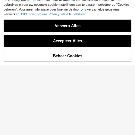
gebruiken en om uw optionele cookie-instellingen aan te passen, selecteert u "Cookies
beheren". Voor meer informatie over hoe we de door ons verzamelde gegevens
verwerken,
klikt u hier om ons Privacybeleid te bekijken.
Verwerp Alles
Accepteer Alles
Beheer Cookies
TOEVOEGEN AAN WINKELWAGEN