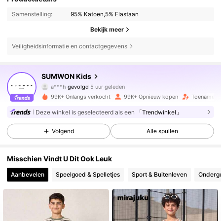
Samenstelling:
95% Katoen,5% Elastaan
Bekijk meer
Veiligheidsinformatie en contactgegevens
289K Volgers
4.90
SUMWON Kids
a***h
gevolgd
5 uur geleden
c***4
is aan het browsen
289K Volgers
4.90
99K+ Onlangs verkocht
99K+ Opnieuw kopen
Toename va
Deze winkel is geselecteerd als een
「Trendwinkel」
289K Volgers
4.90
Volgend
Alle spullen
Misschien Vindt U Dit Ook Leuk
289K Volgers
4.90
Aanbevelen
Speelgoed & Spelletjes
Sport & Buitenleven
Ondergo
289K Volgers
4.90