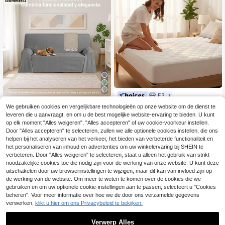
bruik - Verkrijgbaar in verschillende
maten
E3
E3
Ecommerc3 Gevoerd
EU Warehouse
We gebruiken cookies en vergelijkbare technologieën op onze website om de dienst te
22
e, waterdichte en aanpasbare matr
Ecommerc3 Veelzijdig
.29€
leveren die u aanvraagt, en om u de best mogelijke website-ervaring te bieden. U kunt
EU Warehouse
ashoes met elastische pasvorm - A
18
e sprei voor bank of bed - Omkeerb
op elk moment "Alles weigeren", "Alles accepteren" of uw cookie-voorkeur instellen.
.60€
demende en vochtbestendige matr
aar, zacht en veelzijdig - Decoratie
Door "Alles accepteren" te selecteren, zullen we alle optionele cookies instellen, die ons
ashoes, maximaal comfort
ve bedhoes voor bank of bed, besc
helpen bij het analyseren van het verkeer, het bieden van verbeterde functionaliteit en
hermend, lichtgewicht en elegant
het personaliseren van inhoud en advertenties om uw winkelervaring bij SHEIN te
verbeteren. Door "Alles weigeren" te selecteren, staat u alleen het gebruik van strikt
noodzakelijke cookies toe die nodig zijn voor de werking van onze website. U kunt deze
uitschakelen door uw browserinstellingen te wijzigen, maar dit kan van invloed zijn op
de werking van de website. Om meer te weten te komen over de cookies die we
gebruiken en om uw optionele cookie-instellingen aan te passen, selecteert u "Cookies
beheren". Voor meer informatie over hoe we de door ons verzamelde gegevens
verwerken,
klikt u hier om ons Privacybeleid te bekijken.
10
Verwerp Alles