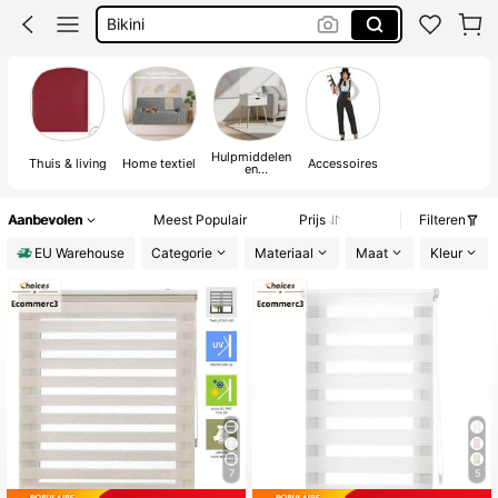
Trouwjurk
Corrigerend Badpak
Katoen
Hulpmiddelen
Thuis & living
Home textiel
Accessoires
en
huisverbeterin
g
Aanbevolen
Meest Populair
Prijs
Filteren
EU Warehouse
Categorie
Materiaal
Maat
Kleur
7
5