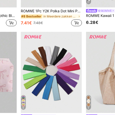
17
ROMWE 1Pc Y2K Polka Dot Mini Portemonnee, Modieuze PU Kleine Portemonnee, Kawaii Stijl Kaarthouder, ID Document Opbergtas, Afneembare Meerlaagse Slanke Polka Dot Kaartorganizer
ROMWE
gel Triangel BH
in Meerdere zakken Kaarthouders
#8 Bestseller
6.28€
7.41€
7.48€
6
8