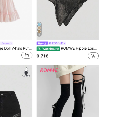
18
 blouses
ROMWE
Sweetness Vintage Doll V-hals Puffmouw Zoet Casual Zomer Vakantie Dameshemd
ROMWE Hippie Losse, open gebreide blouse voor dames, ideaal voor een strandvakantie.
EU Warehouse
9.71€