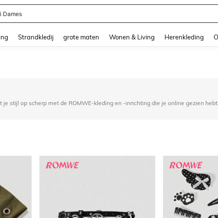
ni Dames
and down arrow keys to navigate search Recente zoekopdracht and Zoeken en Vi
ing
Strandkledij
grote maten
Wonen & Living
Herenkleding
O
 Zet je stijl op scherp met de ROMWE-kleding en -inrichting die je online gezien heb