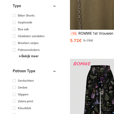
Type
Biker Shorts
Geplooide
Box zak
ROMWE 1st Vrouwen Vlinder Decor Ketting
-1%
Gladiator sandalen
5.72€
5.78€
Broeken setjes
Patroonstickers
Bekijk meer
Patroon Type
Gevlochten
Ombre
Stippen
Zebra print
Kleurblok