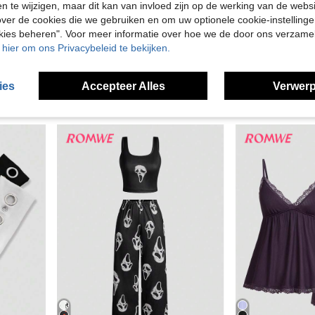
en te wijzigen, maar dit kan van invloed zijn op de werking van de web
ver de cookies die we gebruiken en om uw optionele cookie-instellinge
okies beheren". Voor meer informatie over hoe we de door ons verzam
5
u hier om ons Privacybeleid te bekijken.
ROMWE
xy Diep Gedrapeerde Hals Camisole voor Dames
ROMWE Grunge Punk Plus Size Dames Mysterieuze Ster, Maan & Vlinder Print Gewassen Plus Size T-shirt
EU Warehouse
in S
#2 Bestseller
ies
Accepteer Alles
Verwerp
5.13€
17.19€