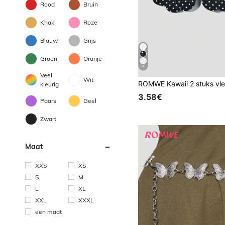
Rood
Bruin
Khaki
Roze
Blauw
Grijs
Groen
Oranje
5
Veel
Wit
kleurig
3.58€
Paars
Geel
Zwart
Maat
XXS
XS
S
M
L
XL
XXL
XXXL
een maat