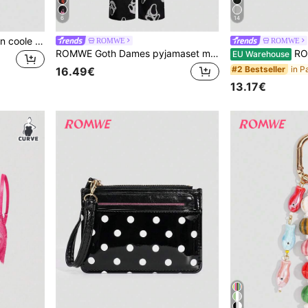
6
14
ROMWE 1 stuk schattige en coole Y2K Street Metal Hollow Air Eye brede versie hoofdband effen kleur punk heavy industry stijl dames haaraccessoire geschikt voor dagelijks gebruik en buitenspelen decoratie
ROMWE
ROMWE
ROMWE Goth Dames pyjamaset met gotische schedelprint, camisole en broek
ROMWE Pyjama
EU Warehouse
#2 Bestseller
16.49€
13.17€