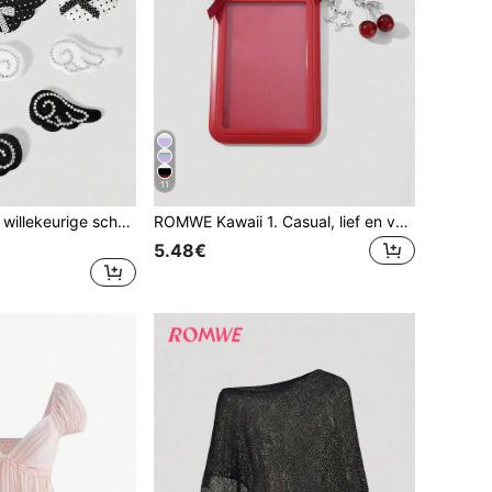
11
ROMWE 14 stuks willekeurige schattige haarclips voor volwassenen met zwart-witte stippen, vleugelstrik, kattenpoot en piano, haaraccessoires met strass
ROMWE Kawaii 1. Casual, lief en veelzijdig, verfijnd meisje, collegestijl, zilveren glanzende strassvleugels, kleine hoorntjes, liefde, holle sterren, rode harskralen, driedimensionale simulatie, doorschijnend kersenweb, strik, harige bal, acryl schuifhoes, campuspas, ID-kaarthoes, werkpashoes, sterrenkaarthoes, OV-kaarthoes, DIY sleutelhanger, tashanger, geschikt voor kantoorpersoneel, studenten, feestgangers en dames, dagelijks gebruik, vakantiecadeaus
5.48€