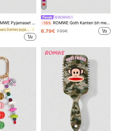
22
ROMWE
set bestaande uit een geribbelde kanten camisole en een shortje.
ROMWE Goth Kanten bh met bloemenborduursel, beugel en driehoekige cups
-15%
in Paars Dames pyjama sets
6.79€
7.99€