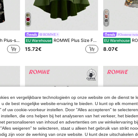
5
ROMWE
#Oosterse twis
sche edelsteenprint, zon, maan en ster
ROMWE Plus Size Fairycore Hooded Boomblad Borduurwerk Cape Cardigan
ROMWE Avant Dark Aca
EU Warehouse
EU Warehouse
15.72€
8.07€
ies en vergelijkbare technologieën op onze website om de dienst te l
u de best mogelijke website-ervaring te bieden. U kunt op elk moment 
" of uw cookie-voorkeur instellen. Door "Alles accepteren" te selecteren,
 instellen, die ons helpen bij het analyseren van het verkeer, het bied
n het personaliseren van inhoud en advertenties om uw winkelervaring bi
"Alles weigeren" te selecteren, staat u alleen het gebruik van strikt noo
odig zijn voor de werking van onze website. U kunt deze uitschakelen 