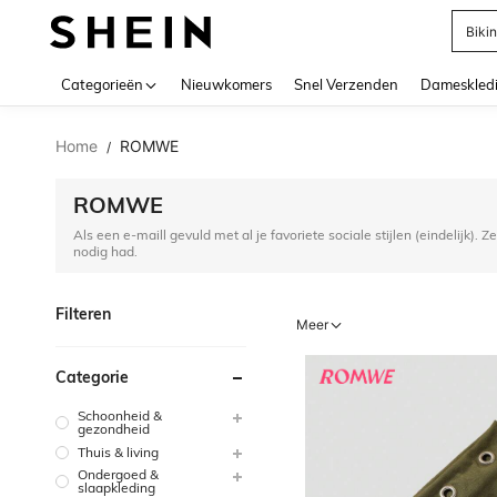
Biki
Use up 
Categorieën
Nieuwkomers
Snel Verzenden
Dameskled
Home
ROMWE
/
ROMWE
Als een e-maill gevuld met al je favoriete sociale stijlen (eindelijk).
nodig had.
Filteren
Meer
Categorie
Schoonheid &
gezondheid
Thuis & living
Ondergoed &
slaapkleding