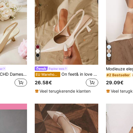
9
9
ur
#spitse teen
n kristallen band bruiloft feest evenement hoge hak & rugloze pumps
On feet& in love Elegante pumps met spitse neus en hoge hak voor dames, geschikt voor een feestelijke outfit, met een lage hak, elegant.
EU Warehouse
#2 Bestseller
29.09€
26.58€
Veel terug
Veel terugkerende klanten