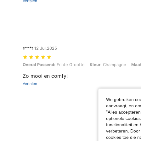
Vertalen
c***t
12 Jul,2025
Overal Passend: Echte Grootte, Kleur: Champagne, Maat: EUR37
Overal Passend:
Echte Grootte
Kleur:
Champagne
Maat
Zo mooi en comfy!
Vertalen
We gebruiken cook
aanvraagt, en om 
"Alles accepteren
optionele cookies
functionaliteit e
Meer Beoordeling
verbeteren. Door 
cookies toe die n