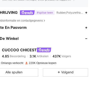
HRIJVING
#spitse teen
Rubber,Polyurethane,Grote Strikken
eidsinformatie en contactgegevens
4.85
3.1K
437K
te En Pasvorm
De Winkel
4.85
3.1K
437K
CUCCOO CHICEST
4.85
3.1K
437K
Beoordeling
Artikelen
Volgers
m***s
betaalde
1 dag geleden
 Onlangs verkocht
220K Opnieuw kopen
4.85
3.1K
437K
Alle spullen
Volgend
4.85
3.1K
437K
4.85
3.1K
437K