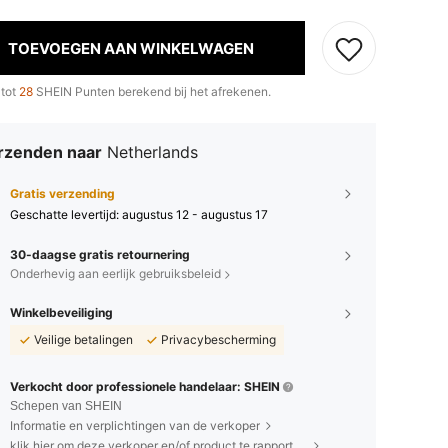
TOEVOEGEN AAN WINKELWAGEN
 tot
28
SHEIN Punten berekend bij het afrekenen.
rzenden naar
Netherlands
Gratis verzending
Geschatte levertijd:
augustus 12 - augustus 17
30-daagse gratis retournering
Onderhevig aan eerlijk gebruiksbeleid
Winkelbeveiliging
Veilige betalingen
Privacybescherming
Verkocht door professionele handelaar: SHEIN
Schepen van SHEIN
Informatie en verplichtingen van de verkoper
klik hier om deze verkoper en/of product te rapporteren.