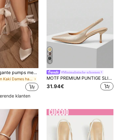
10
Modieuze elegante pumps met vetersluiting, dikke hak, spitse neus en open details, geschikt voor zomer en herfst, elegant, damespumps, elegant, voor feestjes en bruiloften.
#Minimalistische schoenen
MOTF PREMIUM PUNTIGE SLINGBACKS HOGE HAK PUMPS
in Kaki Dames hakken
31.94€
kerende klanten