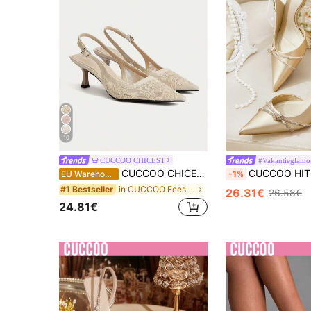
10
CUCCOO CHICEST
#Vakantieglamo
CUCCOO CHICEST Elegante puntige sandalen met hoge hakken en kanten bloemenprint, in een nieuwe Chinese stijl, geschikt voor vrouwen die van temperament houden. Ze zijn zeer geschikt voor dagelijks gebruik, een date of om te combineren met een cheongsam of jurk voor informele gelegenheden.
CUCCOO HITCHD Dames puntige neus lage hak comfortabele mode veelzijdige goude
EU Warehouse
-1%
in CUCCOO Feestschoenen .
#1 Bestseller
26.31€
26.58€
24.81€