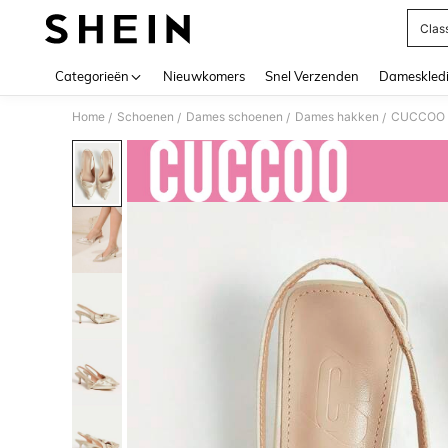
Clas
Use up 
Categorieën
Nieuwkomers
Snel Verzenden
Dameskled
Home
Schoenen
Dames schoenen
Dames hakken
CUCCOO CH
/
/
/
/