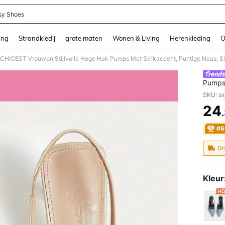
sy Shoes
and down arrow keys to navigate search Recente zoekopdracht and Zoeken en Vi
ing
Strandkledij
grote maten
Wonen & Living
Herenkleding
O
ICEST Vrouwen Stijlvolle Hoge Hak Pumps Met Strikaccent, Puntige Neus, Sl
Pumps 
Muiltj
SKU: s
24
PR
#6
Gr
Kleur