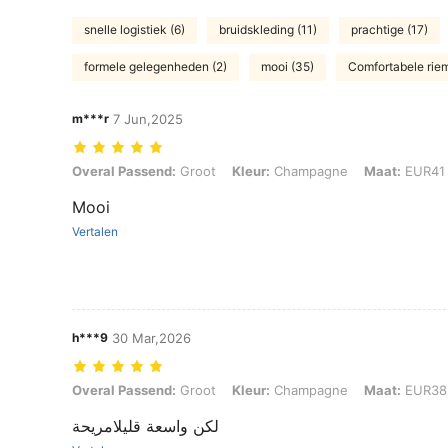
snelle logistiek (6)
bruidskleding (11)
prachtige (17)
formele gelegenheden (2)
mooi (35)
Comfortabele riem
m***r
7 Jun,2025
Overal Passend: Groot, Kleur: Champagne, Maat: EUR41
Overal Passend:
Groot
Kleur:
Champagne
Maat:
EUR41
Mooi
Vertalen
h***9
30 Mar,2026
Overal Passend: Groot, Kleur: Champagne, Maat: EUR38
Overal Passend:
Groot
Kleur:
Champagne
Maat:
EUR38
لكن واسعة قليلامريحة