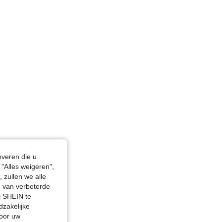
4.85
3.1K
437K
4.85
3.1K
437K
4.85
3.1K
437K
4.85
3.1K
437K
everen die u
"Alles weigeren",
 zullen we alle
en van verbeterde
j SHEIN te
dzakelijke
door uw