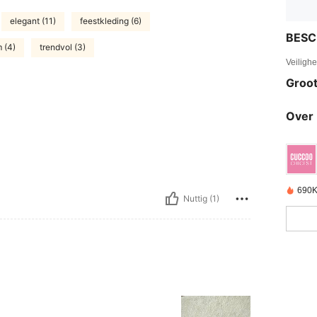
elegant (11)
feestkleding (6)
BESC
 (4)
trendvol (3)
Veiligh
Groot
Over 
690K
Nuttig (1)