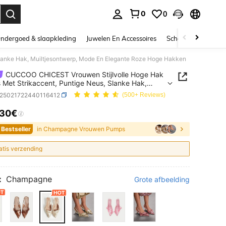
0
0
nden. Press Enter to select.
ndergoed & slaapkleding
Juwelen En Accessoires
Schoonheid & gezo
anke Hak, Muiltjesontwerp, Mode En Elegante Roze Hoge Hakken
CUCCOO CHICEST Vrouwen Stijlvolle Hoge Hak
Met Strikaccent, Puntige Neus, Slanke Hak,
esontwerp, Mode En Elegante Roze Hoge Hakken
x25021722440116412
(500+ Reviews)
.30€
ICE AND AVAILABILITY
 Bestseller
in Champagne Vrouwen Pumps
atis verzending
:
Champagne
Grote afbeelding