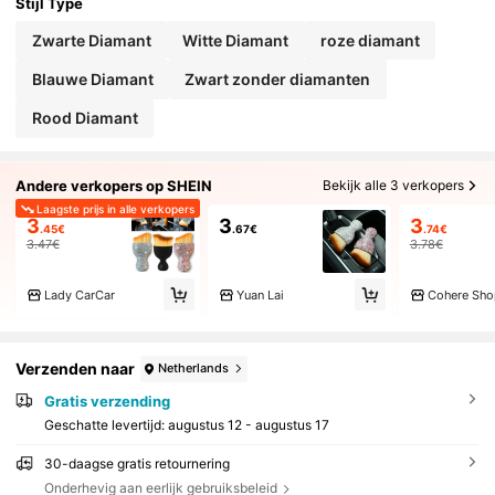
Stijl Type
Zwarte Diamant
Witte Diamant
roze diamant
Blauwe Diamant
Zwart zonder diamanten
Rood Diamant
Andere verkopers op SHEIN
Bekijk alle 3 verkopers
Laagste prijs in alle verkopers
3
3
3
.45€
.67€
.74€
3.47€
3.78€
Lady CarCar
Yuan Lai
Cohere Sho
Verzenden naar
Netherlands
Gratis verzending
Geschatte levertijd:
augustus 12 - augustus 17
30-daagse gratis retournering
Onderhevig aan eerlijk gebruiksbeleid