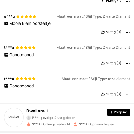
Nuttig
(1)
s***u
Maat: een maat / Stijl Type: Zwarte Diamant
Mooie
klein
borsteltje
Nuttig
(0)
t***a
Maat: een maat / Stijl Type: Zwarte Diamant
Gooooooood
!
Nuttig
(0)
t***a
Maat: een maat / Stijl Type: roze diamant
Gooooooood
!
Nuttig
(0)
92K Volgers
4.85
Dwellora
Volgend
i***1
gevolgd
2 uur geleden
999K+ Onlangs verkocht
999K+ Opnieuw kopen
92K Volgers
4.85