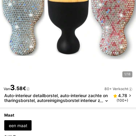
1/18
3
.58€
Van
80+ Verkocht
Auto-interieur detailborstel, auto-interieur zachte on
4.78
tharingsborstel, autoreinigingsborstel interieur z
(100+)
achte haren detailborstel stofgereedschap voor
auto, huis, kantoor, computer, toetsenbord, autodec
oratie
Maat
een maat