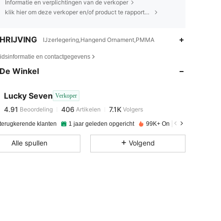
Informatie en verplichtingen van de verkoper
klik hier om deze verkoper en/of product te rapporteren.
HRIJVING
IJzerlegering,Hangend Ornament,PMMA
4.91
406
7.1K
eidsinformatie en contactgegevens
De Winkel
4.91
406
7.1K
Lucky Seven
Verkoper
4.91
406
7.1K
Beoordeling
Artikelen
Volgers
T***a
betaalde
1 dag geleden
 terugkerende klanten
1 jaar geleden opgericht
99K+ Onlangs verkocht
4.91
406
7.1K
Alle spullen
Volgend
4.91
406
7.1K
4.91
406
7.1K