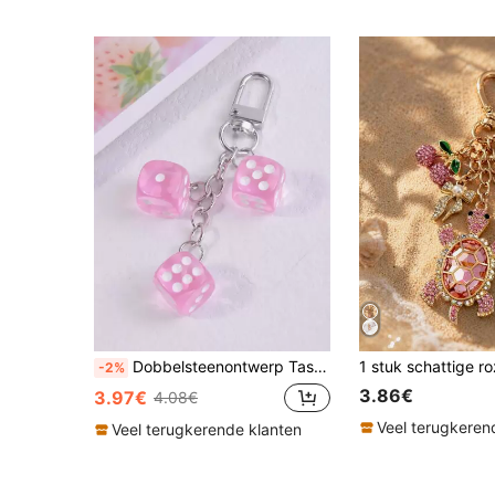
Dobbelsteenontwerp Tasbedel Sleutelhanger Creatieve tashangers Tasaccessoires Cadeaus Valentijnsdag Stijlvol Voor tienermeisjes Vrouwen Studenten Leraren Kantoorpersoneel Nieuwelingen en kantoorpersoneel Cadeau Accessoires Decoratie Auto-accessoires Dames Sleutelhangerbedels Leuke sleutelhanger
-2%
3.86€
3.97€
4.08€
Veel terugkeren
Veel terugkerende klanten