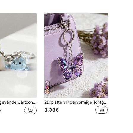
er, Unisex Perfect Vakantiecadeau, Sleutelhanger met Oceaanthema, Prachtige Tashanger, Geweldig Cadeau voor de Terug naar School-periode of de Vakantie
2D platte vlindervormige lichtgewicht acryl sleutelhanger, modieuze hanger, woondecoratie, autodecoratie, oordopjeshouder, tashanger, perfect cadeau voor familie, vrienden, Valentijnsdag, verjaardag, feest, jubileum, Moederdag
3.38€
€