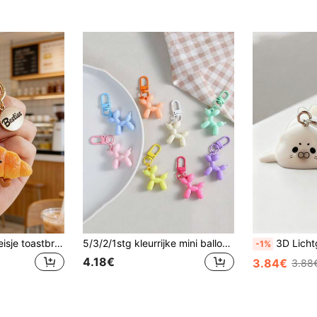
1 stuk schattige meisje toastbrood hamburger hanger sleutelhanger croissant voedsel bloem tasbedel cadeau
5/3/2/1stg kleurrijke mini ballonhond sleutelhangers, roestvrij staal & plastic materiaal, cartoon dier thema, met karabijnhaak, unisex, schattige sleutelhanger, geschikt voor tassen, rugzakken, feestcadeaus, schattige & modieuze hondvormige sleutelhanger hanger cadeau
3D Lichtgevende Cartoon Zeeleeuw Sleutelhangerset - Schattige Decoratieve Hang
-1%
4.18€
3.84€
3.88