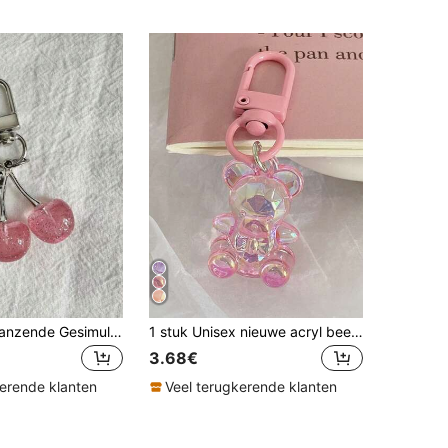
1pc Unisex Glanzende Gesimuleerde Kers Sleutelhangers Modieuze Decoratieve Sleutelhanger/Tas Charm Geschenken Voor Vrouwen Valentijnsdag
1 stuk Unisex nieuwe acryl beer sleutelhanger hanger, schattige beer telefoonhoesje bedel, veelzijdige tas/rugzak decoratie
3.68€
kerende klanten
Veel terugkerende klanten