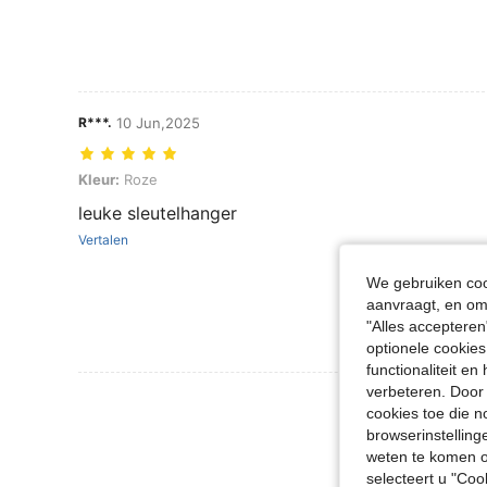
R***.
10 Jun,2025
Kleur: Roze
Kleur:
Roze
leuke sleutelhanger
Vertalen
We gebruiken cook
aanvraagt, en om 
"Alles accepteren
optionele cookies
functionaliteit e
verbeteren. Door 
Meer Beoordeling
cookies toe die n
browserinstelling
weten te komen o
selecteert u "Co