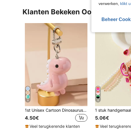
verwerken,
klikt 
Klanten Bekeken Ook
Beheer Cook
8
6
1st Unisex Cartoon Dinosaurus Sleutelhanger, Glanzende Leuke Mini Dinosaurus Hanger Tas Charm, Ideaal Cadeau Voor Koppels & Vrienden
4.50€
5.06€
Veel terugkerende klanten
Veel terugkeren