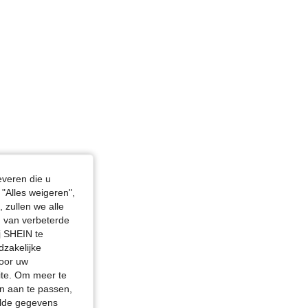
everen die u
"Alles weigeren",
 zullen we alle
en van verbeterde
j SHEIN te
dzakelijke
door uw
site. Om meer te
n aan te passen,
elde gegevens