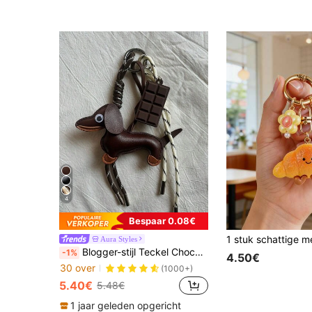
4
Bespaar 0.08€
Aura Styles
Blogger-stijl Teckel Chocoladekleur Niche Gepersonaliseerde Honkbal Autosleutel Sleutelhanger Tasbedel Koppel Geweven Touw Hanger
-1%
4.50€
30 over
(1000+)
5.40€
5.48€
1 jaar geleden opgericht