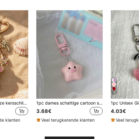
4
1 stuk schattige roze kersschildpad strass tasbedel, charmant strandaccessoire voor dames, schildpad, zeester, kers, palmboom sleutelhanger, auto-interieurdecoratie, strand- en reisaccessoire, bedel voor portemonnee/handtas/schooltas/rugzak, kamerdecoratie
1pc dames schattige cartoon ster varken sleutelhanger, veelzijdige rugzak charme cadeau voor beste vriend
3.68€
4.03€
de klanten
Veel terugkerende klanten
Veel terug