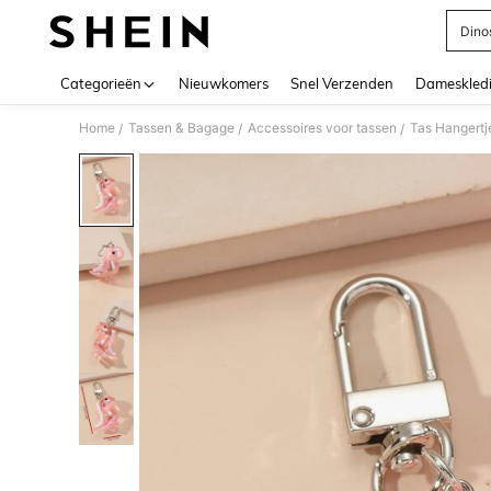
Dino
Use up 
Categorieën
Nieuwkomers
Snel Verzenden
Dameskled
Home
Tassen & Bagage
Accessoires voor tassen
Tas Hangertj
/
/
/