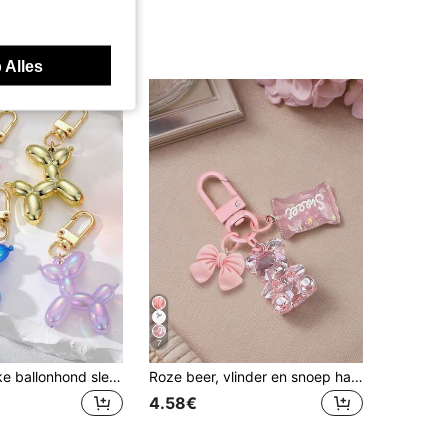
 Alles
7
1 stuk kleurrijke ballonhond sleutelhanger, portemonnee sleutelhanger hanger, tasbedel puppy ornament, dames autosleutelhanger hanger, Valentijnsdag cadeau
Roze beer, vlinder en snoep hanger, strikdecoratie telefoonaccessoire - Snoepbeer sleutelhanger, kan aan tassen en sleutels worden gehangen - Geweldig cadeau voor klasgenoten en vrienden, realistische mini, minimalistische stijl, perfect voor bruiloften, feestdagen, dameshandtas, sleutelhanger, terug naar school, Dag van de Leraar
4.58€