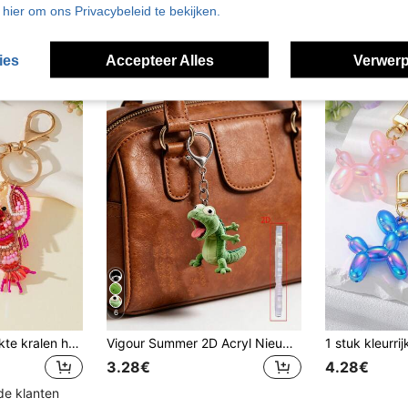
u hier om ons Privacybeleid te bekijken.
ies
Accepteer Alles
Verwerp
6
1 stuk handgemaakte kralen hanger in de vorm van een kreeft, decoratieve bedel voor dameshandtas, festivalcadeau, afstuderen, lerarenwaardering, verjaardagscadeau, moedercadeau, Moederdagcadeau, vakantiebenodigdheden, afstudeercadeau, schattige sleutelhanger, sleutelhanger
Vigour Summer 2D Acryl Nieuwe Hagedis Sleutelhanger, Grappige Decoratie, Rugzak Accessoire, Mode Hanger, Woondecoratie, Auto Decoratie en Hanger, Oortje Hanger, Tas Hanger, Accessoire Cadeau, Perfect Cadeau Voor Familie En Vrienden, Valentijnsdag Cadeau, Verjaardagscadeau, Feestcadeau, Jubileumcadeau, Bruiloftcadeau, Terug Naar School Cadeau, Afstudeercadeau, Lerarendag Cadeau
3.28€
4.28€
de klanten