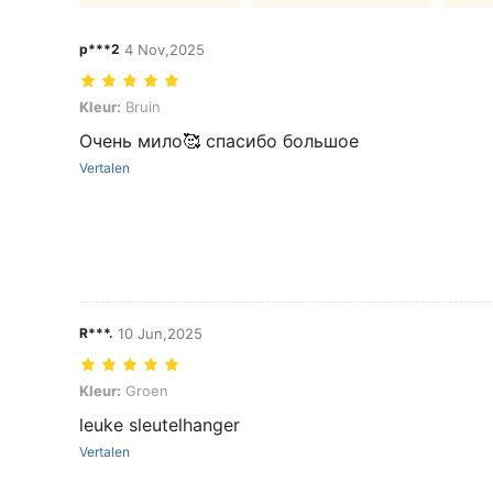
p***2
4 Nov,2025
Kleur: Bruin
Kleur:
Bruin
Очень мило🥰 спасибо большое
Vertalen
R***.
10 Jun,2025
Kleur: Groen
Kleur:
Groen
leuke sleutelhanger
Vertalen