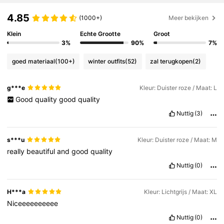
4.85
(1000+)
Meer bekijken
Klein
Echte Grootte
Groot
3%
90%
7%
goed materiaal
(100+)
winter outfits
(52)
zal terugkopen
(2)
g***e
Kleur: Duister roze / Maat: L
Good
quality
good
quality
Nuttig
(3)
s***u
Kleur: Duister roze / Maat: M
really
beautiful
and
good
quality
Nuttig
(0)
H***a
Kleur: Lichtgrijs / Maat: XL
Niceeeeeeeeee
Nuttig
(0)