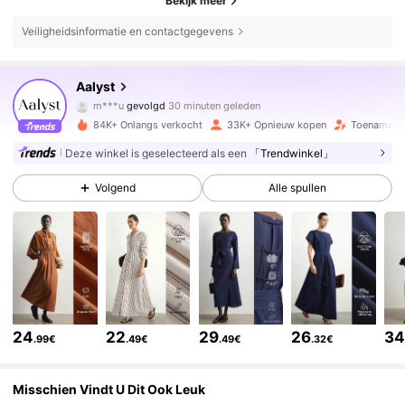
Bekijk meer
Veiligheidsinformatie en contactgegevens
176K Volgers
4.78
Aalyst
m***u
gevolgd
30 minuten geleden
r***r
is aan het browsen
84K+ Onlangs verkocht
33K+ Opnieuw kopen
Toename va
176K Volgers
4.78
Deze winkel is geselecteerd als een
「Trendwinkel」
Volgend
Alle spullen
176K Volgers
4.78
176K Volgers
4.78
176K Volgers
4.78
24
22
29
26
3
.99€
.49€
.49€
.32€
176K Volgers
4.78
Misschien Vindt U Dit Ook Leuk