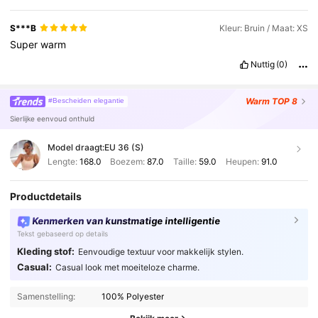
S***B
Kleur: Bruin / Maat: XS
Super
warm
Nuttig
(0)
Warm
TOP 8
#Bescheiden elegantie
Sierlijke eenvoud onthuld
Model draagt:
EU 36 (S)
Lengte:
168.0
Boezem:
87.0
Taille:
59.0
Heupen:
91.0
Productdetails
Kenmerken van kunstmatige intelligentie
Tekst gebaseerd op details
Kleding stof:
Eenvoudige textuur voor makkelijk stylen.
Casual:
Casual look met moeiteloze charme.
Samenstelling:
100% Polyester