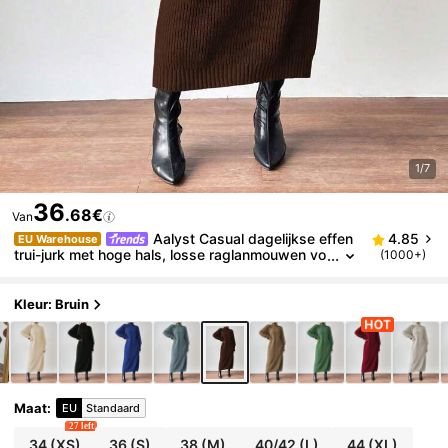
1/7
36
.68€
Van
Aalyst Casual dagelijkse effen
4.85
EU Warehouse
trui-jurk met hoge hals, losse raglanmouwen vo
(1000+)
or de herfst/winter
Kleur: Bruin
Maat
:
EU
Standaard
27 left
34
(XS)
36
(S)
38
(M)
40/42
(L)
44
(XL)