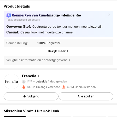
Productdetails
Kenmerken van kunstmatige intelligentie
Tekst gebaseerd op details
Geweven Stof:
Gestructureerde textuur met een moeiteloze stijl.
Casual:
Casual look met moeiteloze charme.
Samenstelling:
100% Polyester
Bekijk meer
Veiligheidsinformatie en contactgegevens
Franclia
1.6M Volgers
4.72
l***w
betaalde
1 dag geleden
13.5M Onlangs verkocht
4.8M Opnieuw kopen
1.6M Volgers
4.72
Volgend
Alle spullen
Misschien Vindt U Dit Ook Leuk
1.6M Volgers
4.72