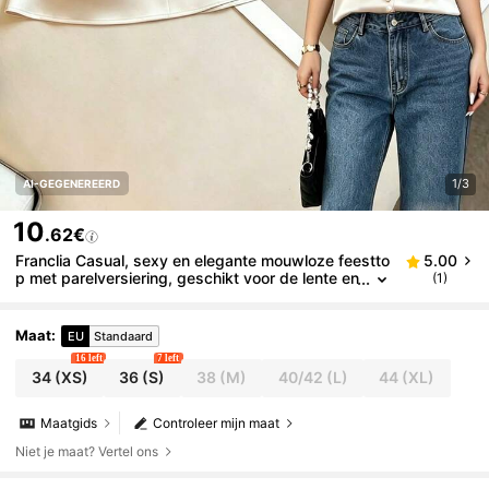
1/3
AI-GEGENEREERD
10
.62€
Franclia Casual, sexy en elegante mouwloze feestto
5.00
p met parelversiering, geschikt voor de lente en
(1)
zomer, losvallend en laag uitgesneden.
Maat
:
EU
Standaard
16 left
7 left
34
(XS)
36
(S)
38
(M)
40/42
(L)
44
(XL)
Maatgids
Controleer mijn maat
Niet je maat? Vertel ons