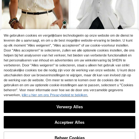
We gebruiken cookies en vergelijkbare technologieën op onze website om de dienst te
6
leveren die u aanvraagt, en om u de best mogelijke website-ervaring te bieden. U kunt
#Cowboycore
op elk moment "Alles weigeren", "Alles accepteren" of uw cookie-voorkeur instellen.
SHEIN Holidaya Frans
LYSMO
Door "Alles accepteren" te selecteren, zullen we alle optionele cookies instellen, die ons
EU Warehouse
15
e casual kanten patchwork camisol
helpen bij het analyseren van het verkeer, het bieden van verbeterde functionaliteit en
LYSMO Dames effen kleur cas
.34€
15.49€
NEW
e, elegante damestop voor op vaka
32
ual veelzijdige dagelijkse kleding o
het personaliseren van inhoud en advertenties om uw winkelervaring bij SHEIN te
.99€
ntie.
verhemd met enkele knopen
verbeteren. Door "Alles weigeren" te selecteren, staat u alleen het gebruik van strikt
noodzakelijke cookies toe die nodig zijn voor de werking van onze website. U kunt deze
uitschakelen door uw browserinstellingen te wijzigen, maar dit kan van invloed zijn op
de werking van de website. Om meer te weten te komen over de cookies die we
gebruiken en om uw optionele cookie-instellingen aan te passen, selecteert u "Cookies
beheren". Voor meer informatie over hoe we de door ons verzamelde gegevens
verwerken,
klikt u hier om ons Privacybeleid te bekijken.
Verwerp Alles
Accepteer Alles
Beheer Cookies