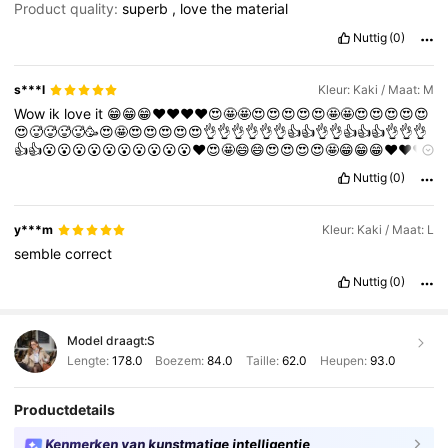
Product quality:
superb
,
love
the
material
Nuttig
(0)
s***l
Kleur: Kaki / Maat: M
Wow
ik
love
it
😁😁😁❤️❤️❤️❤️😍🤩🤩😍😍😍😍😍🤩🤩😍😍😍😍😍
😍🥵🥵🥵🥵🥳😍🤩😍😍😍😍😍👌👌👌👌👌👌👍👍👌👌👍👍👍👌👌👌
👍👍😮😮😮😮😮😮😮😮😮😮♥️😍🤩😄😄😍😍😍😍🤩😁😁😁❤️❤️❤️
❤️😍🤩🤩😍😍😍😍😍🤩🤩😍😍😍😍😍😍🥵🥵🥵🥵🥳😍🤩😍😍😍😍
Nuttig
(0)
😍👌👌👌👌👌👌👍👍👌👌👍👍👍👌👌👌👍👍😮😮😮😮😮😮😮😮😮😮
♥️😍🤩😄😄😍😍😍😍🤩😁😁😁❤️❤️❤️❤️😍🤩🤩😍😍😍😍😍🤩🤩😍
😍😍😍😍😍🥵🥵🥵🥵🥳😍🤩😍😍😍😍😍👌👌👌👌👌👌👍👍👌👌👍👍
y***m
Kleur: Kaki / Maat: L
👍👌👌👌👍👍😮😮😮😮😮😮😮😮😮😮♥️😍🤩😄😄😍😍😍😍🤩😁😁
semble
correct
😁❤️❤️❤️❤️😍🤩🤩😍😍😍😍😍🤩🤩😍😍😍😍😍😍🥵🥵🥵🥵🥳😍🤩
😍😍😍😍😍👌👌👌👌👌👌👍👍👌👌👍👍👍👌👌👌👍👍😮😮😮😮😮😮
Nuttig
(0)
😮😮😮😮♥️😍🤩😄😄😍😍😍😍🤩😁😁😁❤️❤️❤️❤️😍🤩🤩😍😍😍😍
😍🤩🤩😍😍😍😍😍😍🥵🥵🥵🥵🥳😍🤩😍😍😍😍😍👌👌👌👌👌👌👍👍
👌👌👍👍👍👌👌👌👍👍😮😮😮😮😮😮😮😮😮😮♥️😍🤩😄😄😍😍😍
Model draagt:
S
😍🤩😁😁😁❤️❤️❤️❤️😍🤩🤩😍😍😍😍😍🤩🤩😍😍😍😍😍😍🥵🥵🥵
Lengte:
178.0
Boezem:
84.0
Taille:
62.0
Heupen:
93.0
🥵🥳😍🤩😍😍😍😍😍👌👌👌👌👌👌👍👍👌👌👍👍👍👌👌👌👍👍😮😮
😮😮😮😮😮😮😮😮♥️😍🤩😄😄😍😍😍😍🤩😁😁😁❤️❤️❤️❤️😍🤩🤩
😍😍😍😍😍🤩🤩😍😍😍😍😍😍🥵🥵🥵🥵🥳😍🤩😍😍😍😍😍👌👌👌
Productdetails
👌👌👌👍👍👌👌👍👍👍👌👌👌👍👍😮?
Kenmerken van kunstmatige intelligentie