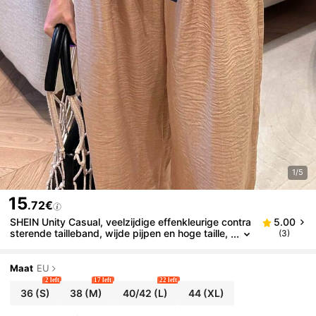
1/5
15
.72€
SHEIN Unity Casual, veelzijdige effenkleurige contra
5.00
sterende tailleband, wijde pijpen en hoge taille,
(3)
damesbroek
Maat
EU
2 left
17 left
22 left
36
(S)
38
(M)
40/42
(L)
44
(XL)