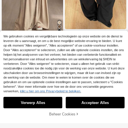
Coolane
We gebruiken cookies en vergelijkbare technologieën op onze website om de dienst te
Flirla Dames palazzo
Coolane Dames Herfst/Winter
EU Warehouse
NEW
leveren die u aanvraagt, en om u de best mogelijke website-ervaring te bieden. U kunt
broek met wijde pijpen en kwastjes,
Streetwear Vintage Chic Punk Uitg
18
25
op elk moment "Alles weigeren", "Alles accepteren" of uw cookie-voorkeur instellen.
.49€
.99€
een relaxte vakantiestijl, perfect vo
aan Casual Omgeslagen Broek Zwa
Door "Alles accepteren" te selecteren, zullen we alle optionele cookies instellen, die ons
or de herfst.
rte Napoleon Militaire Trim Wijde Pij
pen Cargo Broek Parachute Broek
helpen bij het analyseren van het verkeer, het bieden van verbeterde functionaliteit en
het personaliseren van inhoud en advertenties om uw winkelervaring bij SHEIN te
verbeteren. Door "Alles weigeren" te selecteren, staat u alleen het gebruik van strikt
noodzakelijke cookies toe die nodig zijn voor de werking van onze website. U kunt deze
uitschakelen door uw browserinstellingen te wijzigen, maar dit kan van invloed zijn op
de werking van de website. Om meer te weten te komen over de cookies die we
gebruiken en om uw optionele cookie-instellingen aan te passen, selecteert u "Cookies
beheren". Voor meer informatie over hoe we de door ons verzamelde gegevens
verwerken,
klikt u hier om ons Privacybeleid te bekijken.
Verwerp Alles
Accepteer Alles
Beheer Cookies
TOEVOEGEN AAN WINKELWAGEN