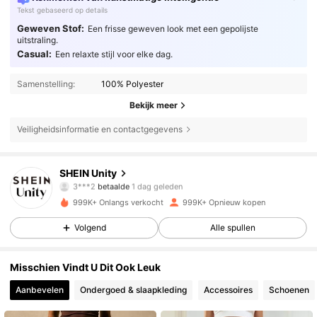
Tekst gebaseerd op details
Geweven Stof:
Een frisse geweven look met een gepolijste
uitstraling.
Casual:
Een relaxte stijl voor elke dag.
Samenstelling:
100% Polyester
Bekijk meer
Veiligheidsinformatie en contactgegevens
544K Volgers
4.81
SHEIN Unity
3***2
betaalde
1 dag geleden
n***9
gevolgd
5 uur geleden
999K+ Onlangs verkocht
999K+ Opnieuw kopen
544K Volgers
4.81
Volgend
Alle spullen
544K Volgers
4.81
Misschien Vindt U Dit Ook Leuk
Aanbevelen
Ondergoed & slaapkleding
Accessoires
Schoenen
544K Volgers
4.81