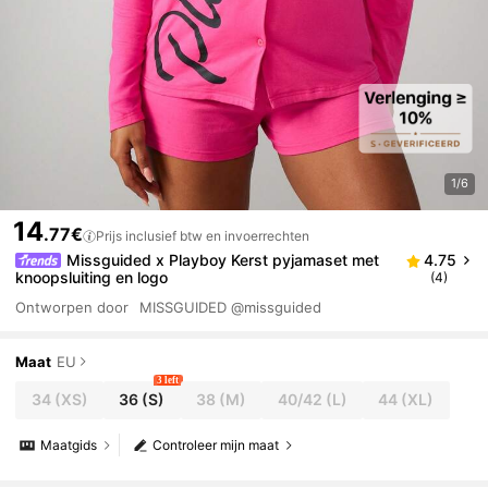
1/6
14
.77€
Prijs inclusief btw en invoerrechten
Missguided x Playboy Kerst pyjamaset met
4.75
knoopsluiting en logo
(4)
Ontworpen door
MISSGUIDED
@missguided
Maat
EU
3 left
34
(XS)
36
(S)
38
(M)
40/42
(L)
44
(XL)
Maatgids
Controleer mijn maat