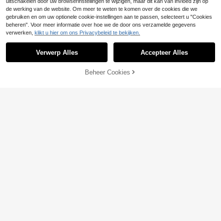
uitschakelen door uw browserinstellingen te wijzigen, maar dit kan van invloed zijn op
de werking van de website. Om meer te weten te komen over de cookies die we
gebruiken en om uw optionele cookie-instellingen aan te passen, selecteert u "Cookies
beheren". Voor meer informatie over hoe we de door ons verzamelde gegevens
verwerken,
klikt u hier om ons Privacybeleid te bekijken.
Verwerp Alles
Accepteer Alles
Beheer Cookies
TOEVOEGEN AAN WINKELWAGEN
Care Bears
SHEIN X Care Bears Damespyjama
Dames Halloween Pompoen &
NEW
16
17
set bestaande uit een top met carto
Spook Print Korte Mouw & Shorts P
.57€
.61€
onprint, korte mouwen en een short,
yjamaset
casual loungewear set.