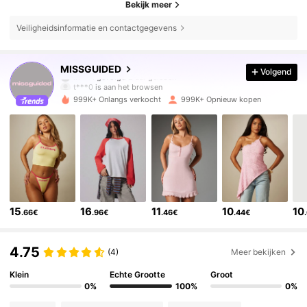
Bekijk meer
Veiligheidsinformatie en contactgegevens
3M Volgers
4.83
MISSGUIDED
Volgend
t***0
is aan het browsen
3M Volgers
4.83
999K+ Onlangs verkocht
999K+ Opnieuw kopen
3M Volgers
4.83
3M Volgers
4.83
15
16
11
10
10
.66€
.96€
.46€
.44€
3M Volgers
4.83
4.75
(4)
Meer bekijken
3M Volgers
4.83
Klein
Echte Grootte
Groot
0%
100%
0%
3M Volgers