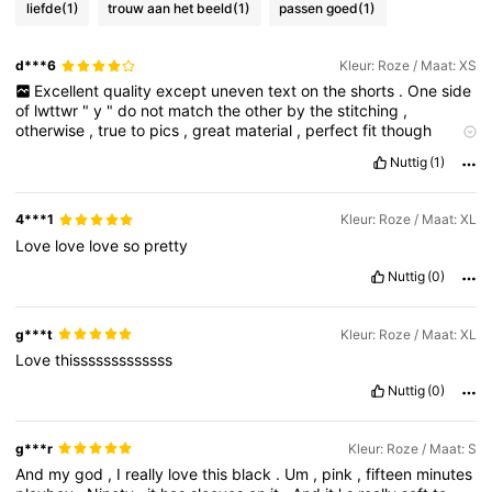
4.83
liefde
(1)
trouw aan het beeld
(1)
passen goed
(1)
d***6
Kleur: Roze / Maat: XS
3M Volgers
4.83
Excellent
quality
except
uneven
text
on
the
shorts
.
One
side
of
lwttwr
"
y
"
do
not
match
the
other
by
the
stitching
,
otherwise
,
true
to
pics
,
great
material
,
perfect
fit
though
3M Volgers
4.83
oversize
👌
Nuttig
(1)
3M Volgers
4.83
4***1
Kleur: Roze / Maat: XL
Love
love
love
so
pretty
3M Volgers
4.83
Nuttig
(0)
g***t
Kleur: Roze / Maat: XL
Love
thisssssssssssss
Nuttig
(0)
g***r
Kleur: Roze / Maat: S
And
my
god
,
I
really
love
this
black
.
Um
,
pink
,
fifteen
minutes