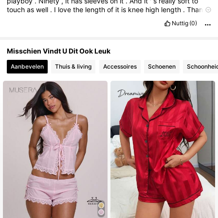
playboy
.
Ninety
,
it
has
sleeves
on
it
.
And
it
'
s
really
soft
to
touch
as
well
.
I
love
the
length
of
it
is
knee
high
length
.
Thank
you
very
much
😀😀😀😀😀😀
Nuttig
(0)
Misschien Vindt U Dit Ook Leuk
Aanbevelen
Thuis & living
Accessoires
Schoenen
Schoonhei