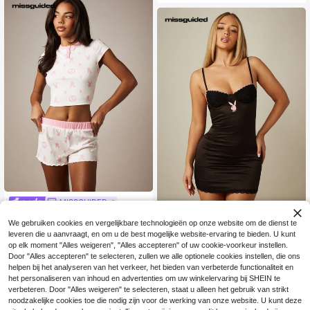
Set met Contrast Zwarte Rand
MISSGUIDED
Missguided x Playboy Roze pyjama
MISSGUIDED
We gebruiken cookies en vergelijkbare technologieën op onze website om de dienst te
15
set met geribbelde crop top met har
.70€
Missguided x Playboy Satijn en kan
tjesprint en shorts met elastische tai
leveren die u aanvraagt, en om u de best mogelijke website-ervaring te bieden. U kunt
17
t mini nachtjurk met sweetheart hal
.94€
lleband, ronde halslijn en korte mou
op elk moment "Alles weigeren", "Alles accepteren" of uw cookie-voorkeur instellen.
slijn, kanten cups en open rug
wen.
Door "Alles accepteren" te selecteren, zullen we alle optionele cookies instellen, die ons
helpen bij het analyseren van het verkeer, het bieden van verbeterde functionaliteit en
het personaliseren van inhoud en advertenties om uw winkelervaring bij SHEIN te
verbeteren. Door "Alles weigeren" te selecteren, staat u alleen het gebruik van strikt
noodzakelijke cookies toe die nodig zijn voor de werking van onze website. U kunt deze