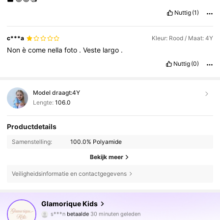
Nuttig
(1)
c***a
Kleur: Rood / Maat: 4Y
Non
è
come
nella
foto
.
Veste
largo
.
Nuttig
(0)
Model draagt:
4Y
Lengte:
106.0
Productdetails
Samenstelling:
100.0% Polyamide
Bekijk meer
Veiligheidsinformatie en contactgegevens
243K Volgers
4.92
Glamorique Kids
s***n
betaalde
30 minuten geleden
l***n
gevolgd
10 minuten geleden