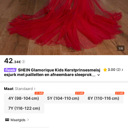
1/6
42
.34€
SHEIN Glamorique Kids Kerstprinsesmeisj
3.00
(
2
)
esjurk met pailletten en afneembare sleeprok
voor feest, optreden, bruiloft, feestdagen
Maat
Standaard
25 left
23 left
23 left
4Y
(98-104 cm)
5Y
(104-110 cm)
6Y
(110-116 cm)
7Y
(116-122 cm)
Maatgids