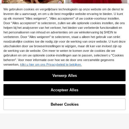
We gebruiken cookies en vergelijkbare technologieën op onze website om de dienst te
leveren die u aanvraagt, en om u de best mogelijke website-ervaring te bieden. U kunt
8
Aurorabelle
op elk moment "Alles weigeren", "Alles accepteren" of uw cookie-voorkeur instellen.
Elegante rode tule feestjurk voor jo
KFB Princess
Door "Alles accepteren" te selecteren, zullen we alle optionele cookies instellen, die ons
nge meisjes met bloemdecoratie, pri
helpen bij het analyseren van het verkeer, het bieden van verbeterde functionaliteit en
28
Elegante mouwloze geborduurde sl
.06€
nsessenjurk, geschikt voor banket,
eepjurk van luxe prinsessen, tule po
het personaliseren van inhoud en advertenties om uw winkelervaring bij SHEIN te
36
feest, bal, avondjurk, bruiloft, bloem
.82€
fjurk voor bloemenmeisjes
verbeteren. Door "Alles weigeren" te selecteren, staat u alleen het gebruik van strikt
enmeisjesjurk, feestelijke outfit voo
noodzakelijke cookies toe die nodig zijn voor de werking van onze website. U kunt deze
r vakantie
uitschakelen door uw browserinstellingen te wijzigen, maar dit kan van invloed zijn op
de werking van de website. Om meer te weten te komen over de cookies die we
gebruiken en om uw optionele cookie-instellingen aan te passen, selecteert u "Cookies
beheren". Voor meer informatie over hoe we de door ons verzamelde gegevens
verwerken,
klikt u hier om ons Privacybeleid te bekijken.
Verwerp Alles
Accepteer Alles
Beheer Cookies
TOEVOEGEN AAN WINKELWAGEN
Aurorabelle