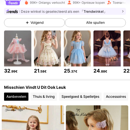
99K+ Onlangs verkocht
99K+ Opnieuw kopen
Toename va
243K Volgers
4.92
Deze winkel is geselecteerd als een
「Trendwinkel」
Volgend
Alle spullen
243K Volgers
4.92
243K Volgers
4.92
243K Volgers
4.92
32
21
25
24
22
.99€
.58€
.37€
.88€
243K Volgers
4.92
Misschien Vindt U Dit Ook Leuk
Aanbevelen
Thuis & living
Speelgoed & Spelletjes
Accessoires
243K Volgers
4.92
243K Volgers
4.92