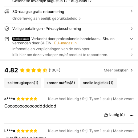
Geschatte levertijd:
augustus 12 - augustus 17
30-daagse gratis retournering
Onderhevig aan eerlijk gebruiksbeleid
Veilige betalingen · Privacybescherming
Verkocht door professionele handelaar: J Shu en
Marktplaats
verzonden door SHEIN
EU-magazijn
Informatie en verplichtingen van de verkoper
klik hier om deze verkoper en/of product te rapporteren.
4.82
(100+)
Meer bekijken
zal terugkopen
(1)
zomer outfits
(8)
snelle logistiek
(1)
a***x
Kleur: Veel kleurig / Stijl Type: 1 stuk / Maat: zwart
Gooooooooooooddddddd
Nuttig
(0)
L***a
Kleur: Veel kleurig / Stijl Type: 1 stuk / Maat: zwart