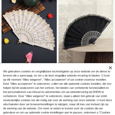
ol seizoen en andere feestdagen
Breezier Witte kersenbloesem hand
Cirelle
We gebruiken cookies en vergelijkbare technologieën op onze website om de dienst te
3
waaier met gouden folieprint, gesch
Cirelle Dubbellaagse kanten prinse
.84€
-1%
3.88€
leveren die u aanvraagt, en om u de best mogelijke website-ervaring te bieden. U kunt
ikt voor thuisgebruik
3
ssenwaaier, moderne opvouwbare
.64€
op elk moment "Alles weigeren", "Alles accepteren" of uw cookie-voorkeur instellen.
handwaaier, geschikt voor thuisgeb
Door "Alles accepteren" te selecteren, zullen we alle optionele cookies instellen, die ons
ruik
helpen bij het analyseren van het verkeer, het bieden van verbeterde functionaliteit en
het personaliseren van inhoud en advertenties om uw winkelervaring bij SHEIN te
verbeteren. Door "Alles weigeren" te selecteren, staat u alleen het gebruik van strikt
noodzakelijke cookies toe die nodig zijn voor de werking van onze website. U kunt deze
uitschakelen door uw browserinstellingen te wijzigen, maar dit kan van invloed zijn op
de werking van de website. Om meer te weten te komen over de cookies die we
gebruiken en om uw optionele cookie-instellingen aan te passen, selecteert u "Cookies