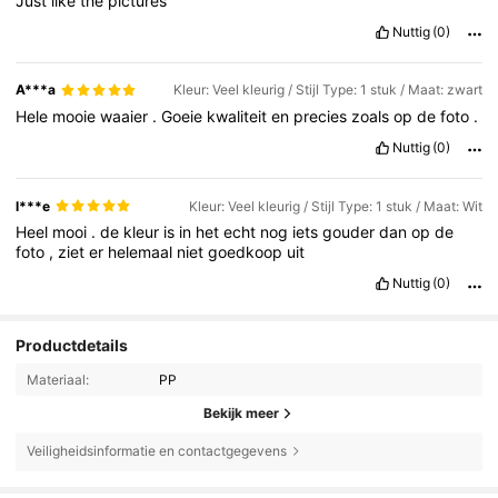
Just
like
the
pictures
Nuttig
(0)
A***a
Kleur: Veel kleurig / Stijl Type: 1 stuk / Maat: zwart
Hele
mooie
waaier
.
Goeie
kwaliteit
en
precies
zoals
op
de
foto
.
Nuttig
(0)
l***e
Kleur: Veel kleurig / Stijl Type: 1 stuk / Maat: Wit
Heel
mooi
.
de
kleur
is
in
het
echt
nog
iets
gouder
dan
op
de
foto
,
ziet
er
helemaal
niet
goedkoop
uit
Nuttig
(0)
Productdetails
Materiaal:
PP
Bekijk meer
Veiligheidsinformatie en contactgegevens