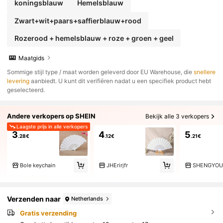
koningsblauw
Hemelsblauw
Zwart+wit+paars+saffierblauw+rood
Rozerood + hemelsblauw + roze + groen + geel
Maatgids
​Sommige stijl type / maat worden geleverd door EU Warehouse, die
snellere
levering
aanbiedt. U kunt dit verifiëren nadat u een specifiek product hebt
geselecteerd.
Andere verkopers op SHEIN
Bekijk alle 3 verkopers
Laagste prijs in alle verkopers
3
4
5
.28€
.12€
.21€
Bole keychain
JHErirjfr
SHENGYOUj
Verzenden naar
Netherlands
Gratis verzending