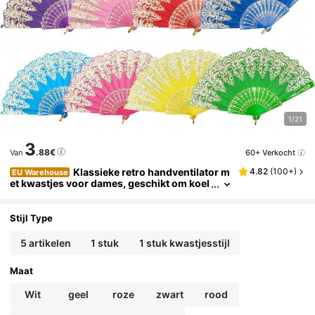
1/21
3
.88€
60+ Verkocht
Van
Klassieke retro handventilator m
4.82
(
100+
)
EU Warehouse
et kwastjes voor dames, geschikt om koel
te blijven in de zomer en als decoratie voo
r feesten, dansen en bruiloften. Kan ook als va
kantiecadeau worden gegeven.
Stijl Type
5 artikelen
1 stuk
1 stuk kwastjesstijl
Maat
Wit
geel
roze
zwart
rood