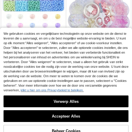
We gebruiken cookies en vergelijkbare technologieën op onze website om de dienst te
leveren die u aanvraagt, en om u de best mogelijke website-ervaring te bieden. U kunt
op elk moment "Alles weigeren", "Alles accepteren" of uw cookie-voorkeur instellen.
150g ( ) Snoep Macaron Kleur Zaad
Kralen 15 Kleuring Glazen Kralen , 4
Door "Alles accepteren" te selecteren, zullen we alle optionele cookies instellen, die ons
38 over
mm Met frosting Afstandhouder Kral
helpen bij het analyseren van het verkeer, het bieden van verbeterde functionaliteit en
13 Grid 0,6-2,6 cm Blauwe en Witte
7
en Kleine Glas Kraal Kit Voor Doe-h
.14€
Gemengde Acryl Ronde Bloemkrale
het personaliseren van inhoud en advertenties om uw winkelervaring bij SHEIN te
8
et-zelf Ambachten Benodigdheden
.88€
-1%
8.98€
n Kunnen Worden Gebruikt Als Arm
verbeteren. Door "Alles weigeren" te selecteren, staat u alleen het gebruik van strikt
Oorbellen Halskettingen Armbande
banden, Kettingen, Ringen, DIY Sier
noodzakelijke cookies toe die nodig zijn voor de werking van onze website. U kunt deze
n Sieraden maken
aden Accessoires en Kleine Cadea
uitschakelen door uw browserinstellingen te wijzigen, maar dit kan van invloed zijn op
us
de werking van de website. Om meer te weten te komen over de cookies die we
gebruiken en om uw optionele cookie-instellingen aan te passen, selecteert u "Cookies
beheren". Voor meer informatie over hoe we de door ons verzamelde gegevens
verwerken,
klikt u hier om ons Privacybeleid te bekijken.
Verwerp Alles
Accepteer Alles
Beheer Cookies