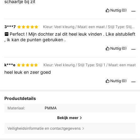
schaartje
bij
zit
Nuttig
(0)
3***7
Kleur: Veel kleurig / Maat: een maat / Stijl Type: Stijl 3
Perfect
!
Mijn
dochter
zal
dit
heel
leuk
vinden
.
Like
alstublieft
,
ik
kan
de
punten
gebruiken
.
Nuttig
(0)
k***e
Kleur: Veel kleurig / Stijl Type: Stijl 1 / Maat: een maat
heel
leuk
en
zeer
goed
Nuttig
(0)
Productdetails
Materiaal:
PMMA
Bekijk meer
Veiligheidsinformatie en contactgegevens