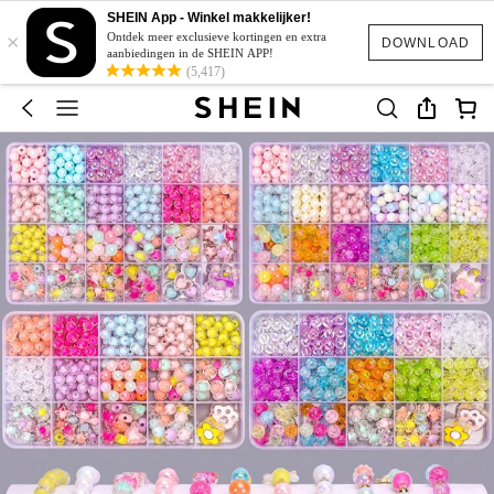
SHEIN App - Winkel makkelijker!
×
Ontdek meer exclusieve kortingen en extra
DOWNLOAD
aanbiedingen in de SHEIN APP!
(5,417)