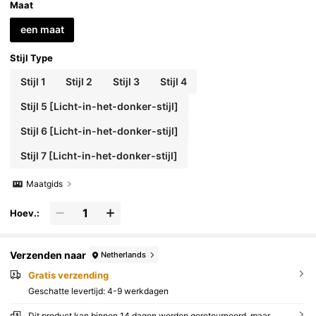
en leraren [willekeurige kleur en stijl]
Maat
een maat
Stijl Type
Stijl 1
Stijl 2
Stijl 3
Stijl 4
Stijl 5 [Licht-in-het-donker-stijl]
Stijl 6 [Licht-in-het-donker-stijl]
Stijl 7 [Licht-in-het-donker-stijl]
Maatgids
Hoev.:
Verzenden naar
Netherlands
Gratis verzending
Geschatte levertijd:
4-9 werkdagen
Dit product kan binnen 14 dagen worden geretourneerd, maar