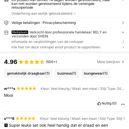
kan niet worden geretourneerd tijdens de verlengde
retourperiode
Onderhevig aan eerlijk gebruiksbeleid
Veilige betalingen · Privacybescherming
Verkocht door professionele handelaar: BELY en
Marktplaats
verzonden door SHEIN
Informatie en verplichtingen van de verkoper
klik hier om deze verkoper en/of product te rapporteren.
4.96
(500+)
Meer bekijken
gemakkelijk draagbaar
(1)
business
(1)
loungewear
(1)
m***s
Kleur: Veel kleurig / Maat: een maat / Stijl Type: Stijl 2
Mooi
Nuttig
(0)
s***6
Kleur: Veel kleurig / Maat: een maat / Stijl Type: Stijl 1
Super
leuke
set
ook
heel
handig
dat
er
draad
en
een