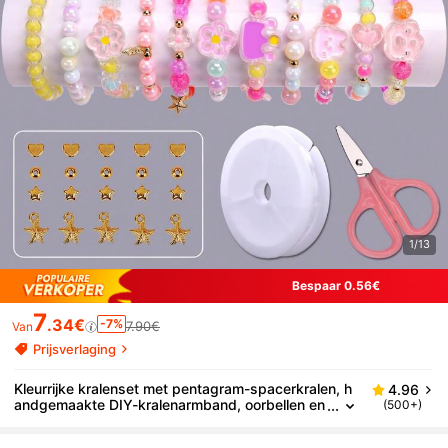
1/13
Bespaar 0.56€
7
.34€
-7%
7.90€
Van
Prijsverlaging
Kleurrijke kralenset met pentagram-spacerkralen, h
4.96
andgemaakte DIY-kralenarmband, oorbellen en
(500+)
ketting, geschikt voor het maken van sieraden,
vakantiecadeau voor familie, vrienden, klasgenoten