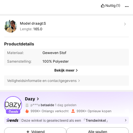
Nuttig
(1)
Model draagt:
S
Lengte:
165.0
Productdetails
Materiaal:
Geweven Stof
Samenstelling:
100% Polyester
Bekijk meer
Veiligheidsinformatie en contactgegevens
6.6M Volgers
4.86
Dazy
p***a
betaalde
1 dag geleden
m***t
gevolgd
10 minuten geleden
999K+ Onlangs verkocht
999K+ Opnieuw kopen
6.6M Volgers
4.86
Deze winkel is geselecteerd als een
「Trendwinkel」
Volgend
Alle spullen