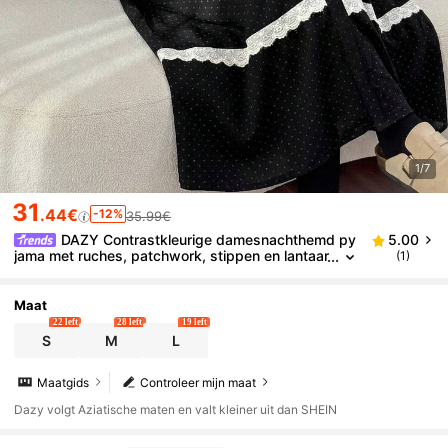
1/7
31
.44€
-12%
35.99€
DAZY Contrastkleurige damesnachthemd py
5.00
jama met ruches, patchwork, stippen en lantaar
(1)
nmouwen, losse pasvorm
Maat
22 left
28 left
19 left
S
M
L
Maatgids
Controleer mijn maat
Dazy volgt Aziatische maten en valt kleiner uit dan SHEIN