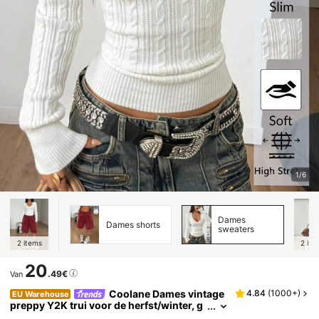
1/6
Dames
Dames shorts
sweaters
2
items
2
ite
20
.49€
Van
Coolane Dames vintage
4.84
(
1000+
)
EU Warehouse
preppy Y2K trui voor de herfst/winter, g
eschikt voor dagelijks gebruik, uitgaan,