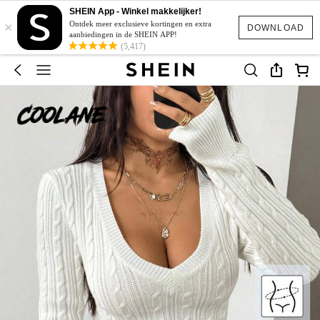
SHEIN App - Winkel makkelijker!
×
Ontdek meer exclusieve kortingen en extra
DOWNLOAD
aanbiedingen in de SHEIN APP!
(5,417)