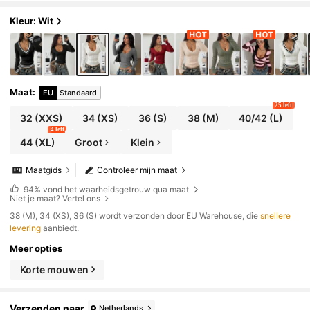
Renaissance Fair of clubavonden.
Kleur: Wit
Maat
:
EU
Standaard
25 left
32
(XXS)
34
(XS)
36
(S)
38
(M)
40/42
(L)
4 left
44
(XL)
Groot
Klein
Maatgids
Controleer mijn maat
94%
vond het waarheidsgetrouw qua maat
Niet je maat? Vertel ons
​38 (M), 34 (XS), 36 (S) wordt verzonden door EU Warehouse, die
snellere
levering
aanbiedt.
Meer opties
Korte mouwen
Verzenden naar
Netherlands