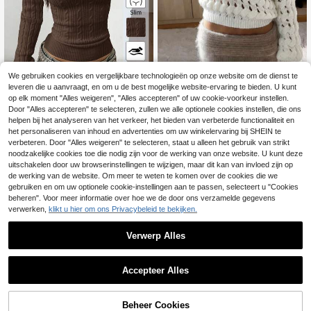
We gebruiken cookies en vergelijkbare technologieën op onze website om de dienst te
leveren die u aanvraagt, en om u de best mogelijke website-ervaring te bieden. U kunt
op elk moment "Alles weigeren", "Alles accepteren" of uw cookie-voorkeur instellen.
Just Masa
Coolane
Door "Alles accepteren" te selecteren, zullen we alle optionele cookies instellen, die ons
helpen bij het analyseren van het verkeer, het bieden van verbeterde functionaliteit en
Just Masa Casual Elegante Tr
Coolane Dames winter vintage prep
NEW
ui voor Dames, Effen Trui met Open
py Y2K dagelijkse kleding uitgaan R
het personaliseren van inhoud en advertenties om uw winkelervaring bij SHEIN te
22
21
.41€
.83€
-2%
22.49€
Werk, Asymmetrische Schouder, Eé
enaissance beurs kabelgebreide cl
verbeteren. Door "Alles weigeren" te selecteren, staat u alleen het gebruik van strikt
n Schouder, Losse Trui, Voor Uitgaa
ub bruine trui met lange mouwen en
noodzakelijke cookies toe die nodig zijn voor de werking van onze website. U kunt deze
n, Vakantie, Dates, Dagelijks Gebrui
V-hals
uitschakelen door uw browserinstellingen te wijzigen, maar dit kan van invloed zijn op
k.
de werking van de website. Om meer te weten te komen over de cookies die we
gebruiken en om uw optionele cookie-instellingen aan te passen, selecteert u "Cookies
beheren". Voor meer informatie over hoe we de door ons verzamelde gegevens
verwerken,
klikt u hier om ons Privacybeleid te bekijken.
Verwerp Alles
Accepteer Alles
TOEVOEGEN AAN
Beheer Cookies
SHOP NU