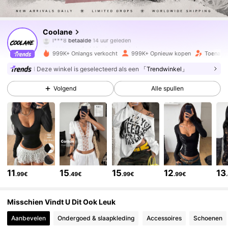
943K Volgers
4.84
Coolane
a***e
gevolgd
10 minuten geleden
999K+ Onlangs verkocht
999K+ Opnieuw kopen
Toename
943K Volgers
4.84
Deze winkel is geselecteerd als een
「Trendwinkel」
Volgend
Alle spullen
943K Volgers
4.84
943K Volgers
4.84
943K Volgers
4.84
11
15
15
12
13
.99€
.49€
.99€
.99€
943K Volgers
4.84
Misschien Vindt U Dit Ook Leuk
Aanbevelen
Ondergoed & slaapkleding
Accessoires
Schoenen