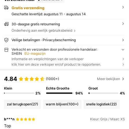
Gratis verzending
Geschatte levertijd:
augustus 11 - augustus 14
30-daagse gratis retournering
Onderhevig aan eerlijk gebruiksbeleid
Veilige betalingen · Privacybescherming
Verkocht en verzonden door professionele handelaar:
SHEIN
EU-magazijn
Informatie en verplichtingen van de verkoper
klik hier om deze verkoper en/of product te rapporteren.
4.84
(1000+)
Meer bekijken
Klein
Echte Grootte
Groot
2%
94%
4%
zal terugkopen
(27)
warm blijven
(100+)
snelle logistiek
(22)
b***n
Kleur: Grijs / Maat: XS
Top