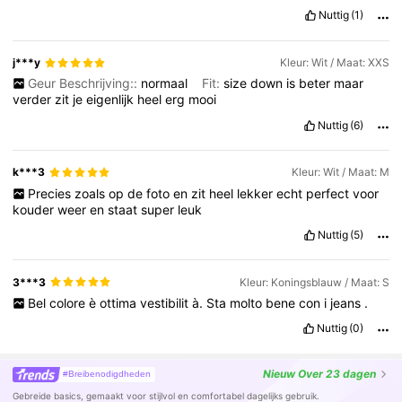
Nuttig
(1)
j***y
Kleur: Wit / Maat: XXS
Geur Beschrijving::
normaal
Fit:
size
down
is
beter
maar
verder
zit
je
eigenlijk
heel
erg
mooi
Nuttig
(6)
k***3
Kleur: Wit / Maat: M
Precies
zoals
op
de
foto
en
zit
heel
lekker
echt
perfect
voor
kouder
weer
en
staat
super
leuk
Nuttig
(5)
3***3
Kleur: Koningsblauw / Maat: S
Bel
colore
è
ottima
vestibilit
à.
Sta
molto
bene
con
i
jeans
.
Nuttig
(0)
Nieuw
Over 23 dagen
#Breibenodigdheden
Gebreide basics, gemaakt voor stijlvol en comfortabel dagelijks gebruik.