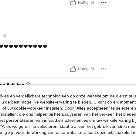
Nuttig (0)
:
XL
️❤️❤️❤️❤️❤️❤️❤️❤️❤️
Nuttig (0)
en Bekijken
ies en vergelijkbare technologieën op onze website om de dienst te l
u de best mogelijke website-ervaring te bieden. U kunt op elk moment 
" of uw cookie-voorkeur instellen. Door "Alles accepteren" te selecteren,
 instellen, die ons helpen bij het analyseren van het verkeer, het bied
n het personaliseren van inhoud en advertenties om uw winkelervaring bi
"Alles weigeren" te selecteren, staat u alleen het gebruik van strikt noo
odig zijn voor de werking van onze website. U kunt deze uitschakelen 