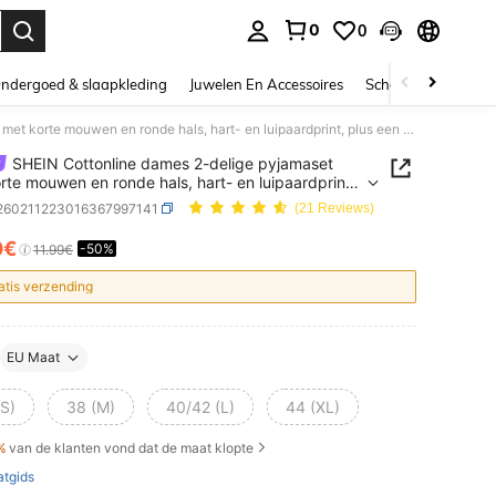
0
0
nden. Press Enter to select.
ndergoed & slaapkleding
Juwelen En Accessoires
Schoonheid & gezo
SHEIN Cottonline dames 2-delige pyjamaset met korte mouwen en ronde hals, hart- en luipaardprint, plus een korte broek met hart- en luipaardprint.
SHEIN Cottonline dames 2-delige pyjamaset
rte mouwen en ronde hals, hart- en luipaardprint,
en korte broek met hart- en luipaardprint.
i260211223016367997141
(21 Reviews)
0€
-50%
ICE AND AVAILABILITY
11.99€
atis verzending
EU Maat
(S)
38 (M)
40/42 (L)
44 (XL)
%
van de klanten vond dat de maat klopte
tgids