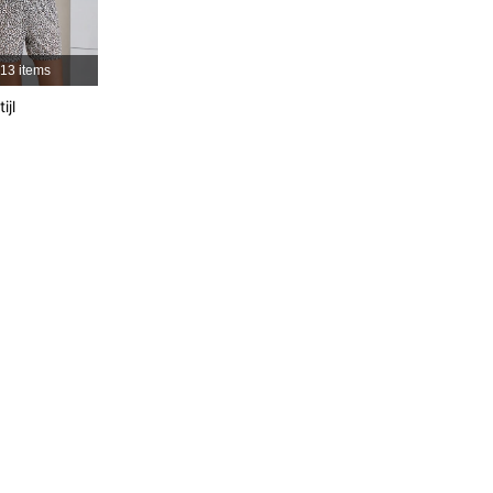
4.75
41K
354K
13 items
4.75
41K
354K
ijl
4.75
41K
354K