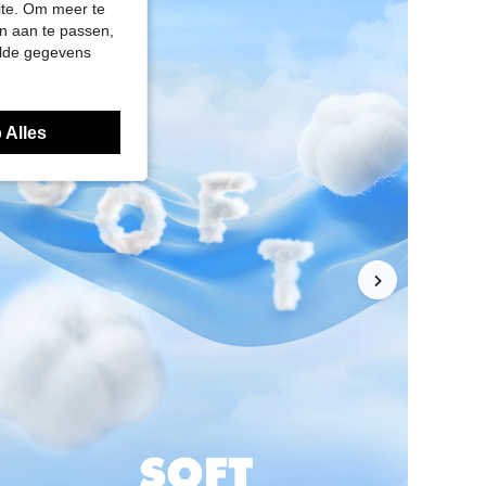
site. Om meer te
n aan te passen,
elde gegevens
 Alles