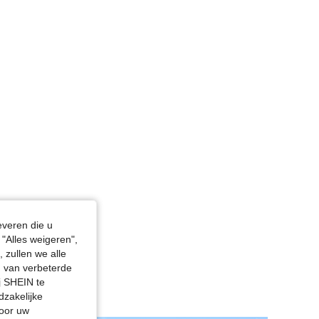
everen die u
"Alles weigeren",
 zullen we alle
en van verbeterde
j SHEIN te
dzakelijke
door uw