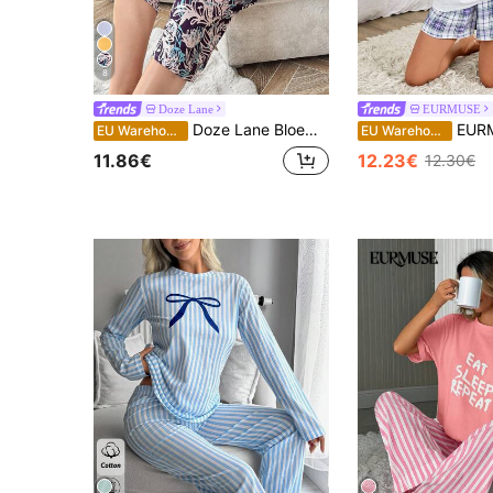
8
Doze Lane
EURMUSE
Doze Lane Bloemenprint korte mouwen & capri broek 2 stuks/set met contrasterende zak
EURMUSE Katoenen damespyjamaset bestaan
EU Warehouse
EU Warehouse
11.86€
12.23€
12.30€