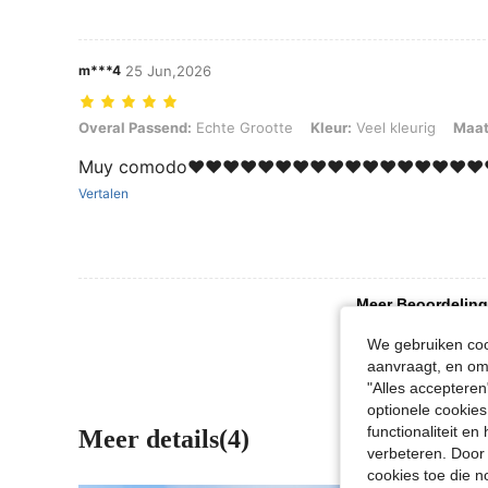
m***4
25 Jun,2026
Overal Passend: Echte Grootte, Kleur: Veel kleurig, Maat: XL
Overal Passend:
Echte Grootte
Kleur:
Veel kleurig
Maat
Muy comodo❤️❤️❤️❤️❤️❤️❤️❤️❤️❤️❤️❤️❤️❤️❤️❤️❤️❤
Vertalen
Meer Beoordeling
We gebruiken cook
aanvraagt, en om 
"Alles accepteren
optionele cookies
functionaliteit e
Meer details(4)
verbeteren. Door 
cookies toe die n