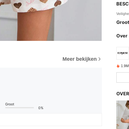
BESC
Veiligh
Groot
Over 
Meer bekijken
1.9M
OVER
Groot
0%