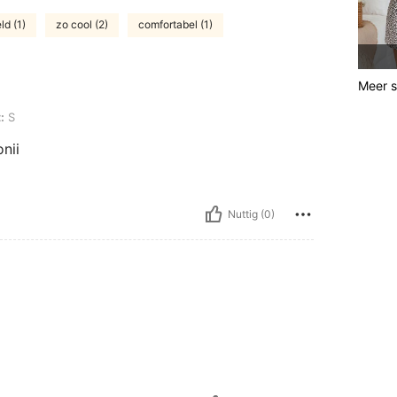
ld (1)
zo cool (2)
comfortabel (1)
Meer st
:
S
nii
Nuttig (0)