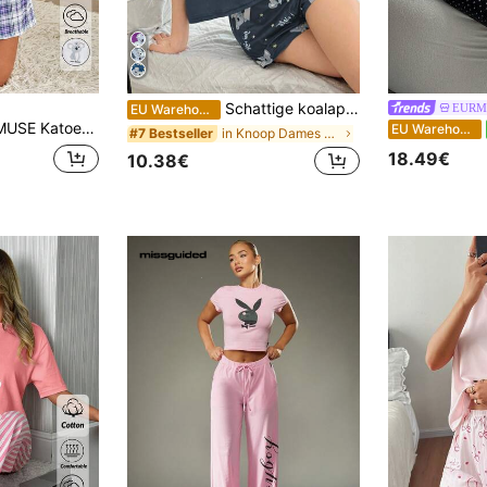
Schattige koalaprint dames pyjamaset van 2 stuks
EURM
EU Warehouse
de uit twee delen: een schattig shirt met koala-print, korte mouwen en een geruite short.
EU Warehouse
in Knoop Dames nachtkleding
#7 Bestseller
18.49€
10.38€