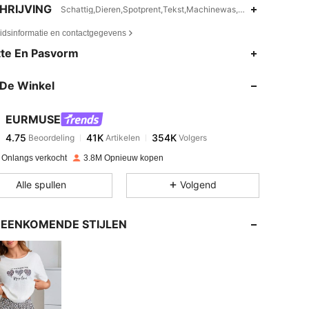
HRIJVING
Schattig,Dieren,Spotprent,Tekst,Machinewas, niet chemisch rei
eidsinformatie en contactgegevens
4.75
41K
354K
te En Pasvorm
De Winkel
4.75
41K
354K
EURMUSE
4.75
41K
354K
Beoordeling
Artikelen
Volgers
w***e
betaalde
1 dag geleden
 Onlangs verkocht
3.8M Opnieuw kopen
4.75
41K
354K
Alle spullen
Volgend
4.75
41K
354K
EENKOMENDE STIJLEN
4.75
41K
354K
4.75
41K
354K