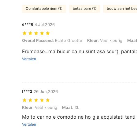
Comfortabele riem (1)
betaalbare (1)
trouw aan het bee
d***6
4 Jul,2026
Overal Passend: Echte Grootte, Kleur: Veel kleurig, Maat: S
Overal Passend:
Echte Grootte
Kleur:
Veel kleurig
Maat
Frumoase...ma bucur ca nu sunt asa scurți pantalo
Vertalen
f***2
26 Jun,2026
Kleur: Veel kleurig, Maat: XL
Kleur:
Veel kleurig
Maat:
XL
Molto carino e comodo ne ho già acquistati tanti
Vertalen