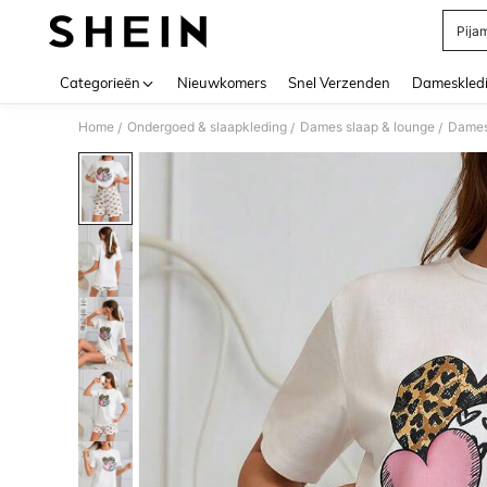
Pija
Use up 
Categorieën
Nieuwkomers
Snel Verzenden
Dameskled
Home
Ondergoed & slaapkleding
Dames slaap & lounge
Dames 
/
/
/