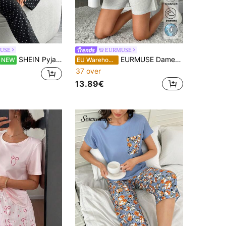
USE
EURMUSE
SHEIN Pyjamaset met sterren- en maanprint, T-shirt met lange mouwen en droomprint & broek met stippen, zachte stretch lounge set, schattige nachtkleding, Y2K-esthetiek, huispak
EURMUSE Dames katoenen 2-delige pyjamaset met contrasterende bies en cartoon koala-print, bestaande uit een shirt met korte mouwen en een effen short.
NEW
EU Warehouse
37 over
13.89€