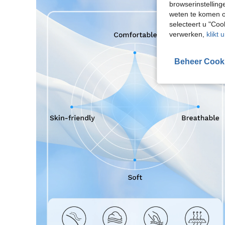
browserinstelling
weten te komen o
selecteert u "Co
verwerken,
klikt 
Beheer Cook