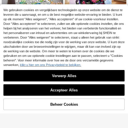
We gebruiken cookies en vergelijkbare technologieën op onze website om de dienst te
leveren die u aanvraagt, en om u de best mogelijke website-ervaring te bieden. U kunt
op elk moment "Alles weigeren", "Alles accepteren" of uw cookie-voorkeur instellen.
Door "Alles accepteren" te selecteren, zullen we alle optionele cookies instellen, die ons
helpen bij het analyseren van het verkeer, het bieden van verbeterde functionaliteit en
1 stuk stressverlichtend doodle-kle
GDTME World Of Flowers: Fan
NEW
urboek met prachtige doodlepatron
tasy Soothing Kleurboek, Met Prac
het personaliseren van inhoud en advertenties om uw winkelervaring bij SHEIN te
6
6
.68€
.67€
en om te traceren en in te kleuren, o
htige Bloemen, Vintage Camera's E
verbeteren. Door "Alles weigeren" te selecteren, staat u alleen het gebruik van strikt
ntworpen als rustige en creatieve s
n Film, 24-Pagina Kleurboek, Gesc
noodzakelijke cookies toe die nodig zijn voor de werking van onze website. U kunt deze
pirituele uitlaatklep, geschikt voor k
hikt Voor Thuis En School, Ideaal Al
uitschakelen door uw browserinstellingen te wijzigen, maar dit kan van invloed zijn op
unstliefhebbers en mensen die stres
s Kerst-, Verjaardags- En Terug-Na
de werking van de website. Om meer te weten te komen over de cookies die we
sverlichting zoeken
ar-Schoolcadeau, Wordt Geleverd
gebruiken en om uw optionele cookie-instellingen aan te passen, selecteert u "Cookies
Met Willekeurige Prachtige Stickers
beheren". Voor meer informatie over hoe we de door ons verzamelde gegevens
verwerken,
klikt u hier om ons Privacybeleid te bekijken.
Verwerp Alles
Accepteer Alles
Beheer Cookies
TOEVOEGEN AAN WINKELWAGEN
1 stuk Fantasy Micro-World Kleurbo
Super schattig & speels kleurboek,
ek, 24 pagina's dik papier, met Fant
schattige chique stijlpatronen: parfu
19 over
6
.46€
asy "Miniatuurwereld" thema, met s
m, spiegel, laarzen en kaarsen. Dik
6
chattige mini-personages die leven
ke lijnen gemakkelijk te kleuren, ge
.09€
in verschillende overmaatse scènes
schikt voor alle leeftijden. 24 pagin