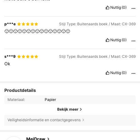
Nuttig
(0)
p***e
Stijl Type: Buitenaards boek / Maat: CX-369
🙂🙂🙂🙂🙂🙂🙂🙂🙂🙂🙂🙂🙂🙂🙂
Nuttig
(0)
s***9
Stijl Type: Buitenaards boek / Maat: CX-369
Ok
Nuttig
(0)
Productdetails
Materiaal:
Papier
Bekijk meer
Veiligheidsinformatie en contactgegevens
204 Volgers
4.89
MeiDraw