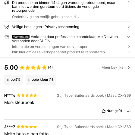
Dit product kan binnen 14 dagen worden geretourneerd, maar
kan niet worden geretourneerd tijdens de verlengde
retourperiode
Onderhevig aan eerlijk gebruiksbeleid
Veilige betalingen · Privacybescherming
Verkocht door professionele handelaar: MeiDraw en
Marktplaats
verzonden door SHEIN
Informatie en verplichtingen van de verkoper
klik hier om deze verkoper en/of product te rapporteren.
5.00
(4)
Meer bekijken
mooi
(1)
mooie kleur
(1)
N***e
Stijl Type: Buitenaards boek / Maat: CX-369
Mooi
kleurboek
Nuttig
(0)
3***7
Stijl Type: Buitenaards boek / Maat: CX-369
Molto
bello
e
ben
fatto