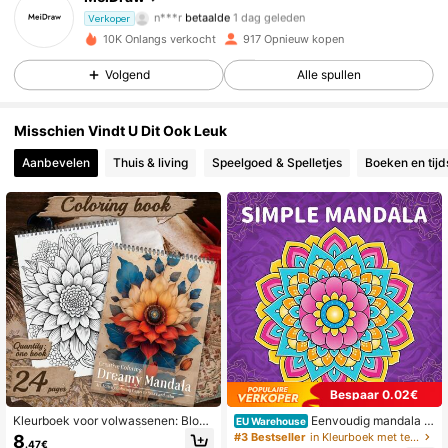
n***r
betaalde
1 dag geleden
Verkoper
V***9
gevolgd
1 dag geleden
10K Onlangs verkocht
917 Opnieuw kopen
204 Volgers
4.89
Volgend
Alle spullen
204 Volgers
4.89
Misschien Vindt U Dit Ook Leuk
204 Volgers
4.89
Aanbevelen
Thuis & living
Speelgoed & Spelletjes
Boeken en tijd
204 Volgers
4.89
204 Volgers
4.89
204 Volgers
4.89
204 Volgers
4.89
204 Volgers
4.89
Bespaar 0.02€
Kleurboek voor volwassenen: Bloe
Eenvoudig mandala st
EU Warehouse
men mandala thema's | Levendige
ressverlichtend kleurboek, 24 pagin
#3 Bestseller
in Kleurboek met tekenfilms Schilder- en tekenbeno
8
204 Volgers
4.89
.47€