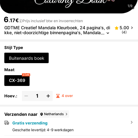
1/9
6
.17€
Prijs inclusief btw en invoerrechten
GDTME Creatief Mandala Kleurboek, 24 pagina's, di
5.00
kke, niet-doorzichtige binnenpagina's, Mandala
(4)
Kleurboek met Dierenthema, Illustraties over Lie
fde en Vriendschap, Cadeau voor Nieuwjaar, Pasen,
Valentijnsdag, Verjaardag, Vakantie, Kleurboek voor
Stijl Type
Volwassenen, Tekenboek voor Beste Vrienden. Hel
pt stress te verlichten, Geschikt als schrijfwaren en
Buitenaards boek
schoolspullen.
Maat
4 left
CX-369
Hoev.:
4 over
Verzenden naar
Netherlands
Gratis verzending
Geschatte levertijd:
4-9 werkdagen