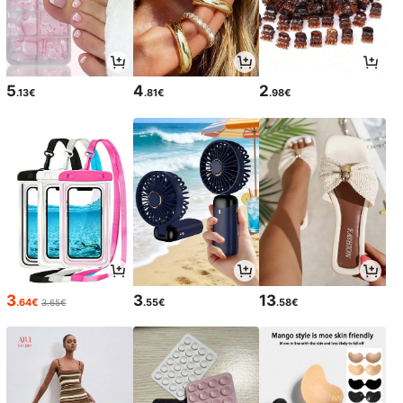
5
4
2
.13€
.81€
.98€
3
3
13
.64€
.55€
.58€
3.65€