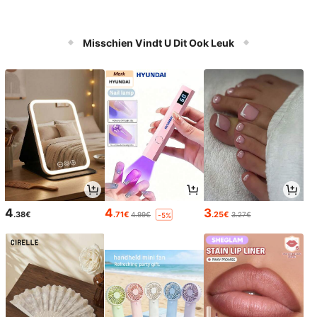
Misschien Vindt U Dit Ook Leuk
4
4
3
.38€
.71€
.25€
4.99€
3.27€
-5%