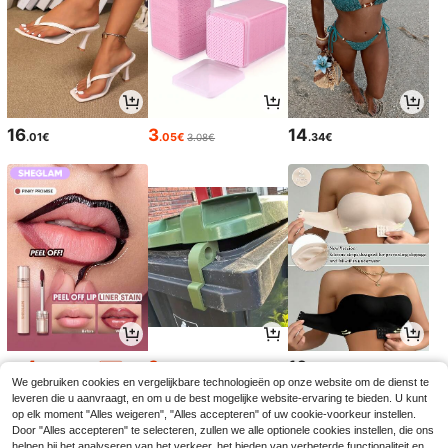
16
3
14
.01€
.05€
.34€
3.08€
4
3
10
.94€
.60€
.49€
5.48€
3.63€
-9%
We gebruiken cookies en vergelijkbare technologieën op onze website om de dienst te
leveren die u aanvraagt, en om u de best mogelijke website-ervaring te bieden. U kunt
op elk moment "Alles weigeren", "Alles accepteren" of uw cookie-voorkeur instellen.
Door "Alles accepteren" te selecteren, zullen we alle optionele cookies instellen, die ons
helpen bij het analyseren van het verkeer, het bieden van verbeterde functionaliteit en