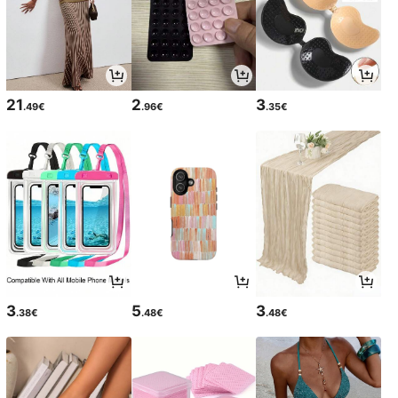
21
2
3
.49€
.96€
.35€
3
5
3
.38€
.48€
.48€