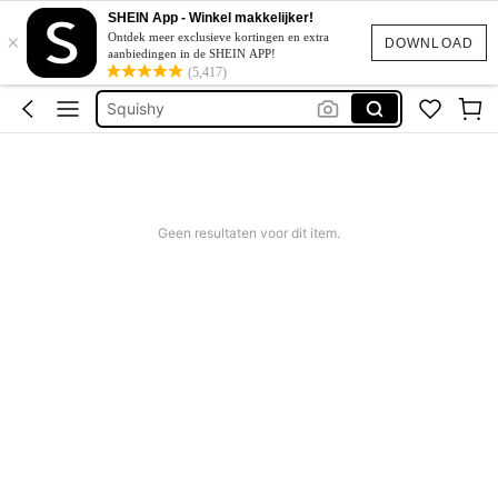
Corrigerend Badpak
SHEIN App - Winkel makkelijker!
×
Katoen
Ontdek meer exclusieve kortingen en extra
DOWNLOAD
aanbiedingen in de SHEIN APP!
Squishy
(5,417)
Bikini
Trouwjurk
Corrigerend Badpak
Katoen
Geen resultaten voor dit item.