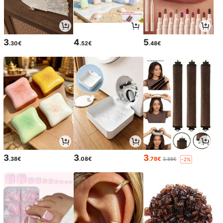
3
4
5
.30€
.52€
.48€
3
3
3
.38€
.08€
.78€
3.88€
-2%