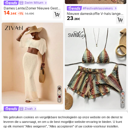
Swim Miturn
Dames Lente/Zomer Nieuwe Gestre
#Festivalklassiekers
14
epte Bloemen Kant Strapless Bikini
Nieuwe dameskoffie V-hals lange g
.34€
-1%
14.49€
2-Delige Set, Afneembare Band Va
23
ebreide jurk, Y2K bohemian stijl blo
.26€
kantie, Resort Wear Strand, Vacatio
emen vetersluiting decoratie, sexy
ncore
elegante zomer vakantie strandfee
st outfit, Vacationcore
6
7
Zivah
Zivah Elegante, casual, lichtbruine
Swim Vcay
We gebruiken cookies en vergelijkbare technologieën op onze website om de dienst te
23
gebreide strandjurk/omslagset voor
Swim Vcay Dames kleurrijke golven
.26€
leveren die u aanvraagt, en om u de best mogelijke website-ervaring te bieden. U kunt
resortvakantie 2025
17
de patroon gebreide halternek strik
.99€
op elk moment "Alles weigeren", "Alles accepteren" of uw cookie-voorkeur instellen.
sexy bikini tweedelige zwempak m