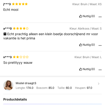
j***3
Kleur: Bruin / Maat: XS
Echt
mooi
Nuttig
(0)
a***0
Kleur: Abrikoos / Maat: S
Echt
prachtig
alleen
een
klein
beetje
doorschijnend
mr
voor
vakantie
is
het
prima
Nuttig
(0)
n***3
Kleur: Bruin / Maat: L
So
pretttyyy
wauw
Nuttig
(0)
Model draagt:
S
Lengte:
174.0
Boezem:
85.0
Taille:
60.0
Heupen:
97.0
Productdetails