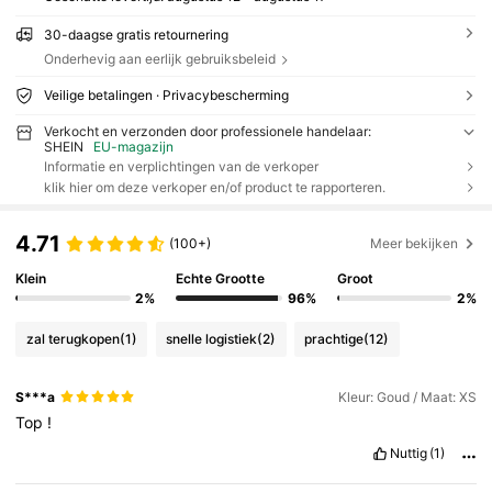
30-daagse gratis retournering
Onderhevig aan eerlijk gebruiksbeleid
Veilige betalingen · Privacybescherming
Verkocht en verzonden door professionele handelaar:
SHEIN
EU-magazijn
Informatie en verplichtingen van de verkoper
klik hier om deze verkoper en/of product te rapporteren.
4.71
(100+)
Meer bekijken
Klein
Echte Grootte
Groot
2%
96%
2%
zal terugkopen
(1)
snelle logistiek
(2)
prachtige
(12)
S***a
Kleur: Goud / Maat: XS
Top
!
Nuttig
(1)