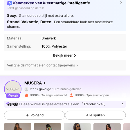
Kenmerken van kunstmatige intelligentie
Tekst gebaseerd op details
Sexy:
Glamoureuze stijl met extra allure.
Strand, Vakantie, Daten:
Een strandklare look met moeiteloze
charme.
Materiaal:
Breiwerk
Samenstelling:
100% Polyester
Bekijk meer
Veiligheidsinformatie en contactgegevens
4.3M Volgers
4.83
MUSERA
r***s
gevolgd
10 minuten geleden
m***e
is aan het browsen
999K+ Onlangs verkocht
999K+ Opnieuw kopen
4.3M Volgers
4.83
Deze winkel is geselecteerd als een
「Trendwinkel」
Volgend
Alle spullen
4.3M Volgers
4.83