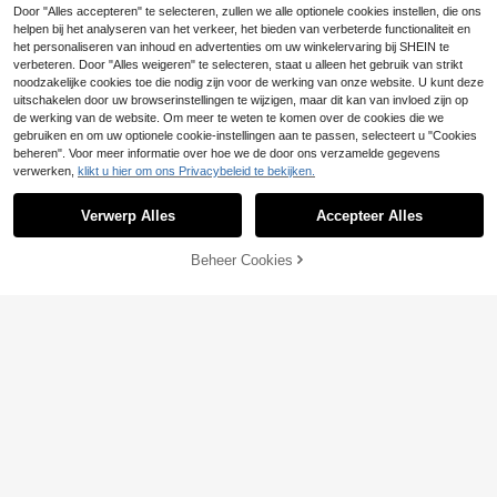
Door "Alles accepteren" te selecteren, zullen we alle optionele cookies instellen, die ons
et short driedelige set
helpen bij het analyseren van het verkeer, het bieden van verbeterde functionaliteit en
het personaliseren van inhoud en advertenties om uw winkelervaring bij SHEIN te
verbeteren. Door "Alles weigeren" te selecteren, staat u alleen het gebruik van strikt
noodzakelijke cookies toe die nodig zijn voor de werking van onze website. U kunt deze
uitschakelen door uw browserinstellingen te wijzigen, maar dit kan van invloed zijn op
de werking van de website. Om meer te weten te komen over de cookies die we
gebruiken en om uw optionele cookie-instellingen aan te passen, selecteert u "Cookies
beheren". Voor meer informatie over hoe we de door ons verzamelde gegevens
verwerken,
klikt u hier om ons Privacybeleid te bekijken.
Verwerp Alles
Accepteer Alles
TOEVOEGEN AAN
Beheer Cookies
SHOP NU
WINKELWAGEN
13
6
Swim SXY
Swim SXY Zomerse nieuwe dames
#Zomerse hoge taille
23
3-delige set: crop top met touwban
Bikinx Dames Boho Gehaakte V-hal
.99€
djes in kleurverloop en bikinijurk me
17
s Eendelig Badpak met Kralendetail
.81€
t strikjes aan de zijkant. Strandoutfi
Elegant Mouwloos voor Zomervaka
t voor dames, strandoutfits voor da
ntie Strand Bruin, Voor Haar
mes, rave-outfits voor dames, twee
delige resortkleding, vakantiejurk v
oor dames, bikiniset voor dames me
t cover-up, 2-delige set, bikini cove