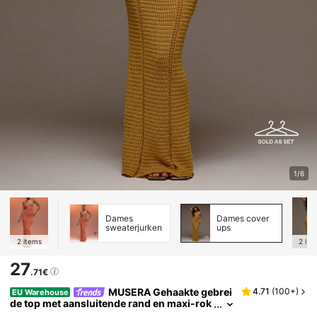
1/6
Dames
Dames cover
sweaterjurken
ups
2
items
2
ite
27
.71€
MUSERA Gehaakte gebrei
4.71
(
100+
)
EU Warehouse
de top met aansluitende rand en maxi-rok
set, co-ord voor lente, zomer, vakantie, str