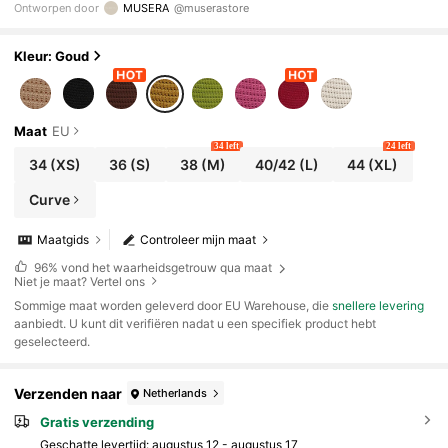
Ontworpen door
MUSERA
@muserastore
and, Ibiza, festival, feest, elegant, goddelijk
Kleur: Goud
Maat
EU
34 left
24 left
34
(XS)
36
(S)
38
(M)
40/42
(L)
44
(XL)
Curve
Maatgids
Controleer mijn maat
96%
vond het waarheidsgetrouw qua maat
Niet je maat? Vertel ons
​Sommige maat worden geleverd door EU Warehouse, die
snellere levering
aanbiedt. U kunt dit verifiëren nadat u een specifiek product hebt
geselecteerd.
Verzenden naar
Netherlands
Gratis verzending
Geschatte levertijd:
augustus 12 - augustus 17