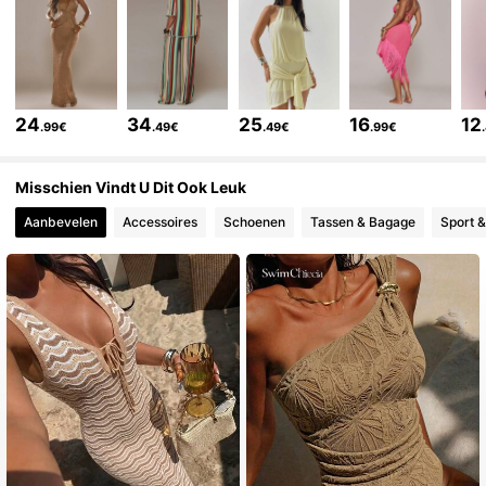
4.3M Volgers
4.83
4.3M Volgers
4.83
24
34
25
16
12
.99€
.49€
.49€
.99€
4.3M Volgers
4.83
Misschien Vindt U Dit Ook Leuk
Aanbevelen
Accessoires
Schoenen
Tassen & Bagage
Sport &
4.3M Volgers
4.83
4.3M Volgers
4.83
4.3M Volgers
4.83
4.3M Volgers
4.83