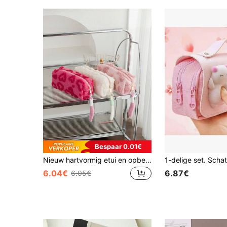
Bespaar 0.01€
Nieuw hartvormig etui en opbergtasje: schattig 3D-hartontwerp + zachte pastelkleuren! Ruime opbergruimte met meerdere lagen, ideaal voor het organiseren van schrijfwaren en muntjes. Een onmisbaar, lief en schattig item voor studenten - perfect voor de start van het schooljaar en om mee te nemen. Geschikt voor het opbergen van schoolspullen, etui, rugzak, etc.
6.04€
6.87€
6.05€