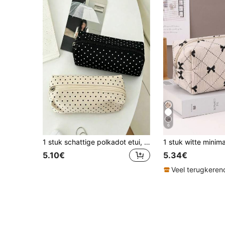
6
1 stuk schattige polkadot etui, grote capaciteit, opbergtas voor potloden en pennen voor studenten, multifunctionele ritszak, kan neutrale pennen, markeerstiften, gummen, correctietape en kleine kantoorartikelen opbergen. Lichtgewicht en draagbaar, geschikt voor studenten, examens, kantoor en dagelijks gebruik. Terug naar school seizoen (willekeurige ritsstijl),Terug naar school
5.10€
5.34€
Veel terugkeren