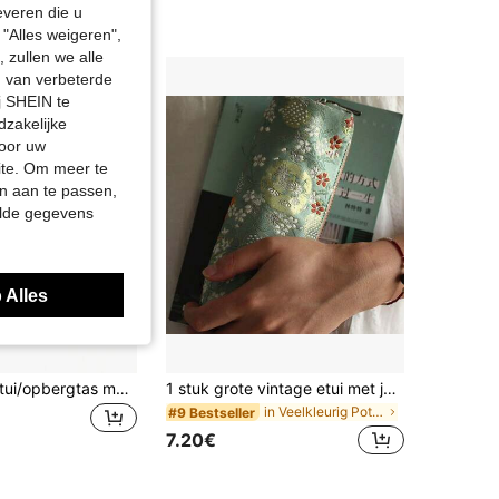
everen die u
"Alles weigeren",
4.86
316
236
 zullen we alle
en van verbeterde
j SHEIN te
4.86
316
236
dzakelijke
door uw
site. Om meer te
4.86
316
236
n aan te passen,
elde gegevens
4.86
316
236
 Alles
1 stuk grote etui/opbergtas met macaronpatroon, stationerytas in Ins-stijl, kan worden gebruikt als draagbare etui/opbergtas of make-uptas, voldoet aan de kantoor- en studienoden van tieners, schoolspullen voor studenten
1 stuk grote vintage etui met jacquard foliedruk, minimalistische pennendoos met hoge capaciteit, draagbare cosmetische tas met ritssluiting, prachtige schoolbenodigdheden
in Veelkleurig Potloodzakken
#9 Bestseller
7.20€