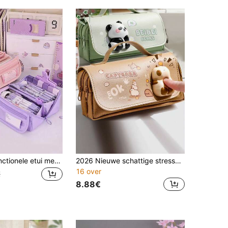
1 stuk multifunctionele etui met grote capaciteit en opbergvak voor op het bureau, gemaakt van duurzaam polyester, unisex, draagbare bureau-organizer met meerdere lagen, geschikt voor pennen, potloden, stiften en andere schrijfwaren, ideaal cadeau voor de start van het schooljaar.
2026 Nieuwe schattige stressverlichtende etui voor jongens & meisjes, grote capaciteit stationery box, essentieel voor school voor studenten
16 over
€
8.88€