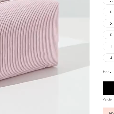
A
P
X
R
I
J
Hoev.:
Verdien
An