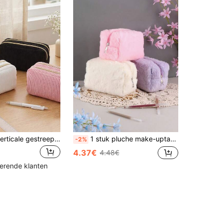
1 stuk dikke verticale gestreepte corduroy etui, dubbele metalen rits extra grote capaciteit pentas, zachte corduroy opbergtas voor kantoorartikelen, draagbare multifunctionele organizer voor kantoor- en schoolbenodigdheden, cadeau voor studenten bij terugkeer naar school en afstuderen, terug naar school
1 stuk pluche make-uptasje, opbergtasje met grote capaciteit, draagbaar reisetui, toilettasje met ritssluiting, cadeau voor meisjes en vrouwen
-2%
4.37€
4.48€
kerende klanten