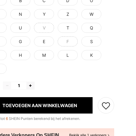
B
C
D
O
N
Y
Z
W
U
V
T
Q
G
E
F
S
H
M
L
K
TOEVOEGEN AAN WINKELWAGEN
 tot
6
SHEIN Punten berekend bij het afrekenen.
dere Verkopers Op SHEIN
Bekijk alle 1 verkopers