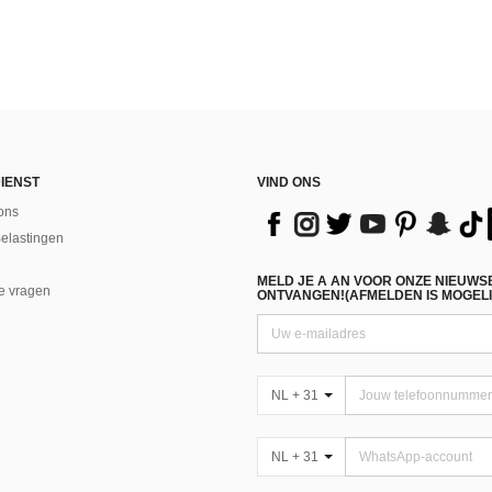
IENST
VIND ONS
ons
Belastingen
MELD JE A AN VOOR ONZE NIEUWS
e vragen
ONTVANGEN!(AFMELDEN IS MOGELI
NL + 31
NL + 31