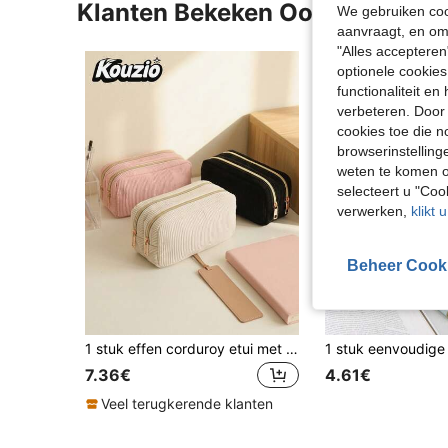
Klanten Bekeken Ook
We gebruiken cook
aanvraagt, en om 
"Alles accepteren
optionele cookies
functionaliteit e
verbeteren. Door 
cookies toe die n
browserinstelling
weten te komen o
selecteert u "Co
verwerken,
klikt 
Beheer Cook
1 stuk effen corduroy etui met dubbele rits, grote capaciteit dubbellaags stationery tas, draagbare minimalistische pentas, multifunctionele make-uptas reistoilettas, studenten vrouwen cadeau -KOUZIO,Terug naar school
7.36€
4.61€
Veel terugkerende klanten