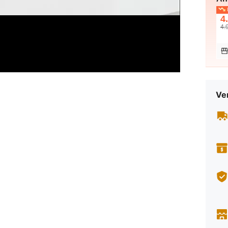
L
4
4.
Ve