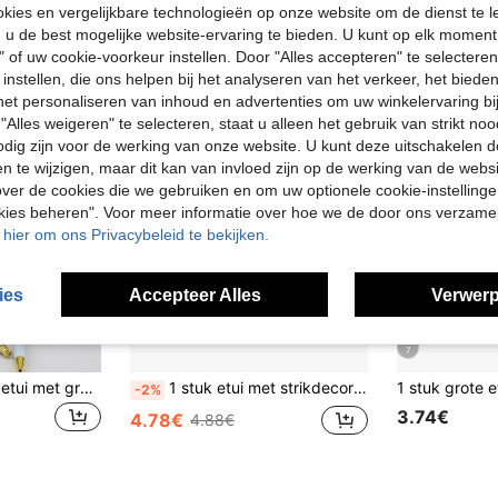
ies en vergelijkbare technologieën op onze website om de dienst te l
u de best mogelijke website-ervaring te bieden. U kunt op elk moment 
" of uw cookie-voorkeur instellen. Door "Alles accepteren" te selecteren,
 instellen, die ons helpen bij het analyseren van het verkeer, het bied
n het personaliseren van inhoud en advertenties om uw winkelervaring bi
"Alles weigeren" te selecteren, staat u alleen het gebruik van strikt noo
odig zijn voor de werking van onze website. U kunt deze uitschakelen 
en te wijzigen, maar dit kan van invloed zijn op de werking van de web
ver de cookies die we gebruiken en om uw optionele cookie-instellinge
okies beheren". Voor meer informatie over hoe we de door ons verzam
u hier om ons Privacybeleid te bekijken.
ies
Accepteer Alles
Verwerp
7
1 stuk eenvoudige etui met grote capaciteit, gemaakt van corduroy, multifunctioneel, geschikt voor school, als pennenetui, kantoorartikelen, als cadeau voor de start van het schooljaar, voor het begin van het schooljaar, als pennenetui, voor in de rugzak, als schrijfwarentas.
1 stuk etui met strikdecoratie, grote capaciteit, opbergtas voor schoolspullen, met een schattig bloemenpatroon, draagbare organizer voor schrijfwaren, pennenetui, schooltas
-2%
3.74€
4.78€
4.88€