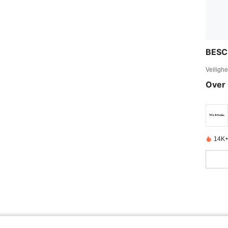
BESC
Veiligh
Over 
14K+