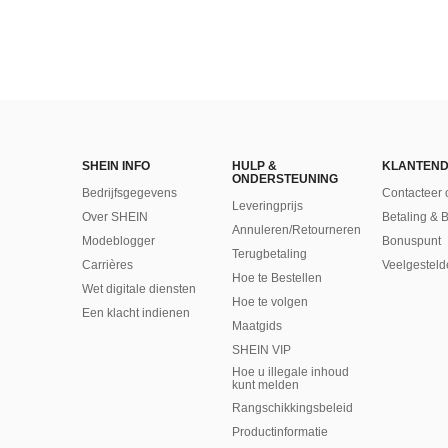
SHEIN INFO
HULP &
KLANTEND
ONDERSTEUNING
Bedrijfsgegevens
Contacteer 
Leveringprijs
Over SHEIN
Betaling & 
Annuleren/Retourneren
Modeblogger
Bonuspunt
Terugbetaling
Carrières
Veelgesteld
Hoe te Bestellen
Wet digitale diensten
Hoe te volgen
Een klacht indienen
Maatgids
SHEIN VIP
Hoe u illegale inhoud
kunt melden
Rangschikkingsbeleid
​Productinformatie