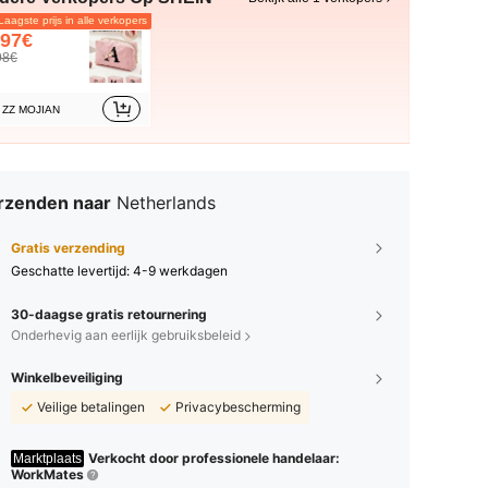
aagste prijs in alle verkopers
.97€
98€
ZZ MOJIAN
rzenden naar
Netherlands
Gratis verzending
Geschatte levertijd:
4-9 werkdagen
30-daagse gratis retournering
Onderhevig aan eerlijk gebruiksbeleid
Winkelbeveiliging
Veilige betalingen
Privacybescherming
Verkocht door professionele handelaar:
Marktplaats
WorkMates