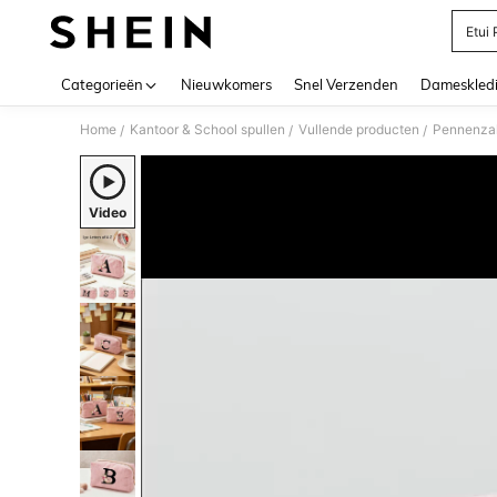
Etui
Use up 
Categorieën
Nieuwkomers
Snel Verzenden
Dameskled
Home
Kantoor & School spullen
Vullende producten
Pennenzak
/
/
/
Video