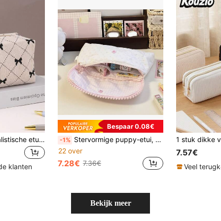
Bespaar 0.08€
1 stuk witte minimalistische etui met grote capaciteit, gemaakt van corduroy, multifunctioneel, geschikt voor schoolspullen, pennenetui, kantoorartikelen, cadeau voor de start van het schooljaar, schoolbenodigdheden, pennenetui, rugzak, schrijfwaren, tas
Stervormige puppy-etui, ook te gebruiken als muntzakje en kaarthouder, zachte polyester minimalistische stijl, bewaart munten, kaarten, pennen en kleine artikelen, ideale keuze voor het nieuwe schooljaar, terug naar school
-1%
22 over
7.57€
7.28€
7.36€
de klanten
Veel terug
Bekijk meer