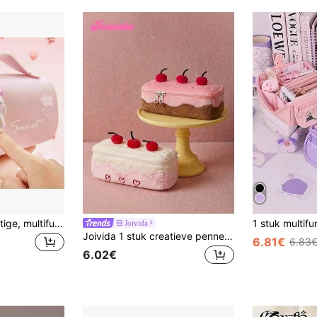
1-delige set. Schattige, multifunctionele, grote capaciteit, beer-vormige stressverlichtende etui voor basisschoolleerlingen. Geschikt voor school, potloodtassen, rugzakken en kantoorartikelen.,Terug naar school
Joivida
Joivida 1 stuk creatieve pennendoos, make-uptas en etui, grote opbergtas voor schrijfwaren voor meisjes, cadeau voor vrouwen, reis- en bureau-organizer
6.81€
6.83
6.02€