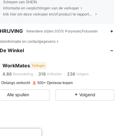
Schepen van SHEIN
Informatie en verplichtingen van de verkoper
klik hier om deze verkoper en/of product te rapporteren.
HRIJVING
Meerdere stijlen,100% Polyester,Polyester
4.86
316
236
eidsinformatie en contactgegevens
De Winkel
4.86
316
236
WorkMates
Verkoper
4.86
316
236
Beoordeling
Artikelen
Volgers
 Onlangs verkocht
500+ Opnieuw kopen
4.86
316
236
Alle spullen
Volgend
4.86
316
236
4.86
316
236