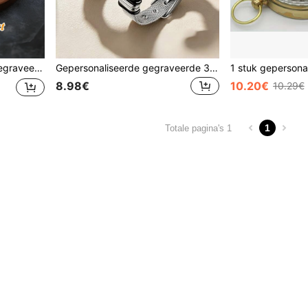
graveerd zakhorloge voor de getuige cadeau
Gepersonaliseerde gegraveerde 304 roestvrijstalen verstelbare waterdichte armband voor heren, geschikt voor vader, echtgenoot, vriend - verjaardag, kerstmis, Vaderdag cadeau, modeaccessoire, gepolijst metaal, herensieraden
8.98€
10.20€
10.29€
1
Totale pagina's 1