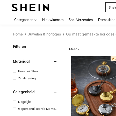
Shei
Use up 
Categorieën
Nieuwkomers
Snel Verzenden
Dameskled
Home
Juwelen & horloges
Op maat gemaakte horloges 
/
/
Filteren
Meer
Materiaal
Roestvrij Staal
Zinklegering
Gelegenheid
Dagelijks
Gepersonaliseerde Memori
al Day