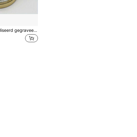
1 stuk gepersonaliseerd gegraveerd kompas, Explorer navigatietool, draagbaar kompas, perfect jubileumcadeau voor mannen, afstudeercadeau voor vrienden, beste cadeau voor mannen