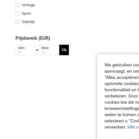
Vintage
Sport
Zakelijk
Prijsbereik (EUR)
Min:
Max:
Ok
We gebruiken cook
aanvraagt, en om 
"Alles accepteren
optionele cookies
functionaliteit e
verbeteren. Door 
cookies toe die n
browserinstelling
weten te komen o
selecteert u "Co
verwerken,
klikt 