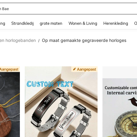
n Bae
and down arrow keys to navigate search Recente zoekopdracht and Zoeken en Vi
ing
Strandkledij
grote maten
Wonen & Living
Herenkleding
O
en horlogebanden
Op maat gemaakte gegraveerde horloges
/