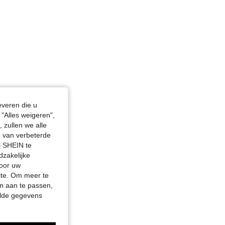
everen die u
"Alles weigeren",
 zullen we alle
en van verbeterde
j SHEIN te
dzakelijke
door uw
site. Om meer te
n aan te passen,
elde gegevens