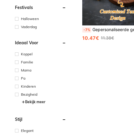
Festivals
Halloween
Vaderdag
Gepersonaliseerde gegraveerde zakhorloge (batterijen niet inbegrepen) cadeau voor de bruidsjonkers handgemaakt ge
-7%
10.47€
11.38€
Ideaal Voor
Koppel
Familie
Mama
Pa
Kinderen
Bezigheid
Bekijk meer
Stijl
Elegant