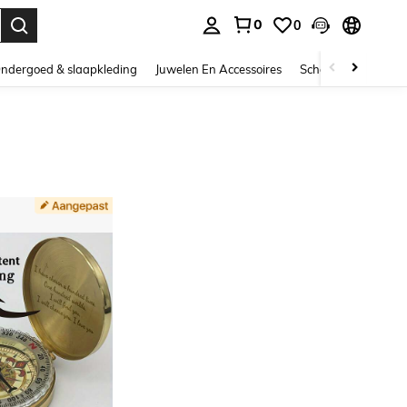
0
0
nden. Press Enter to select.
ndergoed & slaapkleding
Juwelen En Accessoires
Schoonheid & gezo