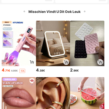
kleurprint, cadeau voor babyjonge
hoed, monogramhoed, emmerhoed
n/meisje, feest/vakantie
voor peuters
Misschien Vindt U Dit Ook Leuk
4
4
2
.71€
.38€
.96€
4.99€
-5%