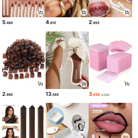
5
4
2
.48€
.81€
.95€
2
13
3
.98€
.58€
.05€
3.08€