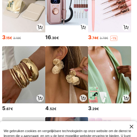
3
16
3
.15€
.30€
.74€
3.18€
3.78€
-1%
5
4
3
.67€
.52€
.29€
We gebruiken cookies en vergelijkbare technologieën op onze website om de dienst te
leveren die u aanvraagt, en om u de best mogelijke website-ervaring te bieden. U kunt