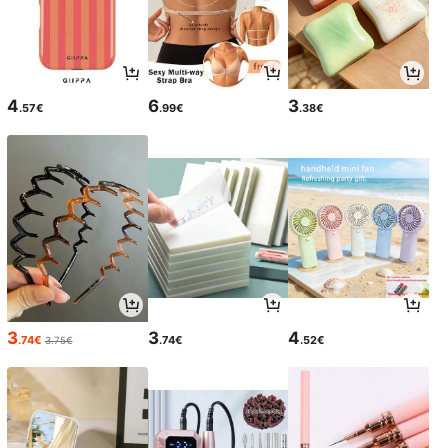
4
6
3
.57€
.99€
.38€
3
3
4
.74€
.74€
.52€
3.75€