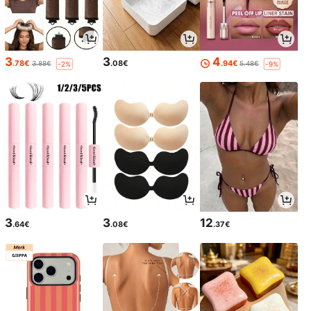
3
3
4
.78€
.08€
.94€
3.88€
5.48€
-2%
-9%
3
3
12
.64€
.08€
.37€