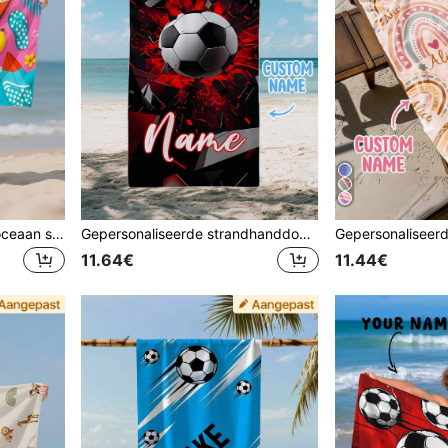
Gepersonaliseerde naam oceaan strandhanddoek, gepersonaliseerde kinderstrandhanddoek voor meisjes en jongens, reis- en zwemaccessoires
Gepersonaliseerde strandhanddoek voor kinderen, het perfecte zomerse verjaardagscadeau, geschikt voor diverse zomerse gelegenheden. Aanpasbare strandhanddoek en accessoires, geschikt voor strand, zwembad, reizen, kamperen, yoga en andere situaties.
11.64€
11.44€