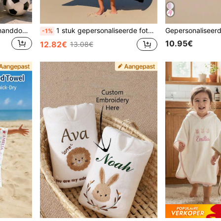
Gepersonaliseerde strandhanddoek voor kinderen, perfect zomerverjaardagscadeau, geschikt voor diverse zomerse gelegenheden. Geschikt voor strand, zwembad, reizen, kamperen, yoga, reisfriendelijk, zandvrij, voor jongens
1 stuk gepersonaliseerde foto & naam strand, bad, meisjes jongens, bruidspaar, Valentijnsdag verjaardagscadeau, vrienden familie huisdieren, volwassenen zwembad, snel drogend
-1%
10.95€
12.82€
13.08€