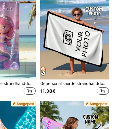
Gepersonaliseerde strandhanddoek voor kinderen, het perfecte zomerse verjaardagscadeau, geschikt voor diverse zomerse gelegenheden. Aanpasbare strandhanddoek en accessoires, geschikt voor strand, zwembad, reizen, kamperen, yoga en meer.
Gepersonaliseerde strandhanddoek voor kinderen, zomerverjaardagscadeau, zomerse sfeer, strandtrip voor meisjes, aangepaste strandhanddoek, zwembad, stranddecoratie, zomerstrand, vakantiecore
11.38€