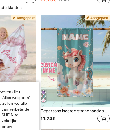
nde klanten
everen die u
"Alles weigeren",
 zullen we alle
en van verbeterde
1 gepersonaliseerde kinderstrandhanddoek, sneldrogende microvezelhanddoek voor jongens en meisjes
Gepersonaliseerde strandhanddoek voor kinderen, zomers verjaardagscadeau voor kinderen, zomerse sfeer, stranduitje voor meiden, strandhanddoek op maat, zwembad, stranddecoratie
j SHEIN te
11.24€
dzakelijke
door uw