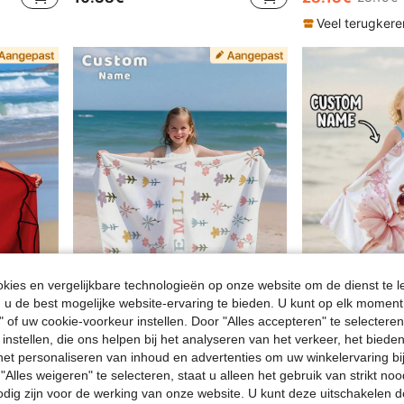
Veel terugkere
ies en vergelijkbare technologieën op onze website om de dienst te l
u de best mogelijke website-ervaring te bieden. U kunt op elk moment 
" of uw cookie-voorkeur instellen. Door "Alles accepteren" te selecteren,
 instellen, die ons helpen bij het analyseren van het verkeer, het bied
en badkamer, vakantiecadeau, outdoor reizen
1 stuk gepersonaliseerde oceaan strandhanddoeken, dieren strandhanddoek, strandhanddoek met aangepaste naam, gepersonaliseerde strandhanddoek voor meisjes/jongens
-1%
n het personaliseren van inhoud en advertenties om uw winkelervaring bi
11.68€
11.31€
11.48€
"Alles weigeren" te selecteren, staat u alleen het gebruik van strikt noo
odig zijn voor de werking van onze website. U kunt deze uitschakelen 