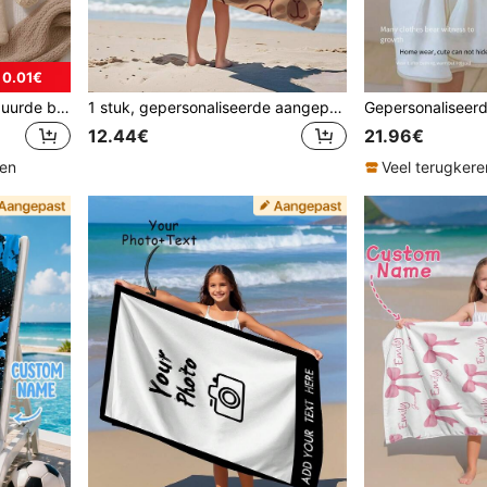
 0.01€
Gepersonaliseerde geborduurde baby-dierhanddoek met capuchon | Zachte pluche badjas voor peuters geschikt voor 12-24 maanden, pasgeboren fotografieaccessoire, absorberend na het bad, verjaardagscadeau
1 stuk, gepersonaliseerde aangepaste strandhanddoeken, kinderstrandhanddoeken, babybadhanddoeken, essentieel voor stranden, stranden, zwembaden, jongens en meisjes.
12.44€
21.96€
ten
Veel terugkere