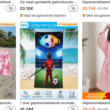
Gepersonaliseerde badhanddoek met capuchon voor kinderen, strandhanddoek poncho met aangepaste naam en oceaanprint, snel drogend, zacht en absorberend, machine wasbaar, perfect cadeau voor jongens, meisjes, peuters, verjaardag, babyshower, terug naar school, zomervakantie, zomerbenodigdheden
Op maat gemaakte geborduurde kinderbadjas met capuchon, leeuw/konijn/kat - Zachte babydeken als cadeau met naam - Gepersonaliseerde Minky-badwikkel voor jongens en meisjes
23.10€
23.14€
23.15€
Veel terugkerende klanten
Veel terugkere
Gepersonaliseerde strandhanddoek voor kinderen, zomerse verjaardagscadeau, zomerse sfeer, strandtrip voor meisjes, aangepaste strandhanddoek, zwembad, voor het gezin, coquette esthetiek, zandvrij, cadeau voor meisjes
1 stuk gepersonaliseerde exclusieve voetbaljeugd glorie imprint kinderstrandlaken met rode en blauwe voetbal en energieke jeugdpatronen, vrij toe te voegen namen en nummers, polyesterstof zacht en huidvriendelijk, digitale high-definition bedrukking registreert groeimomenten, 250g stoffen strandlaken
10.38€
28.13€
28.15€