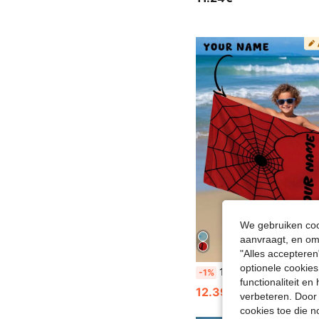
We gebruiken cook
aanvraagt, en om 
"Alles accepteren
optionele cookies
1 stuk gepersonaliseerde strandhanddoek met spinnenwebpatroon en tekst, gepersonaliseerde badhanddoek, kinderhanddoek voor zwembad 
-1%
functionaliteit e
12.39€
12.58€
verbeteren. Door 
cookies toe die n