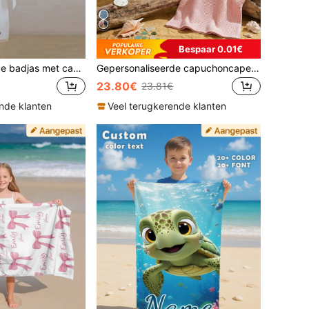
Bespaar 0.01€
Gepersonaliseerde badjas met capuchon voor peuters met aangepaste naam, superzachte absorberende wikkel, knus en warm voor baby's van 10-24 maanden, bad- en strandcadeau
Gepersonaliseerde capuchoncape & surfponcho voor peuters (1-3 jaar) met naam, zachte wafelstructuur, sneldrogend voor zwemmen, strand & bad, essentieel voor de opvang, cadeau
23.80€
23.81€
nde klanten
Veel terugkerende klanten