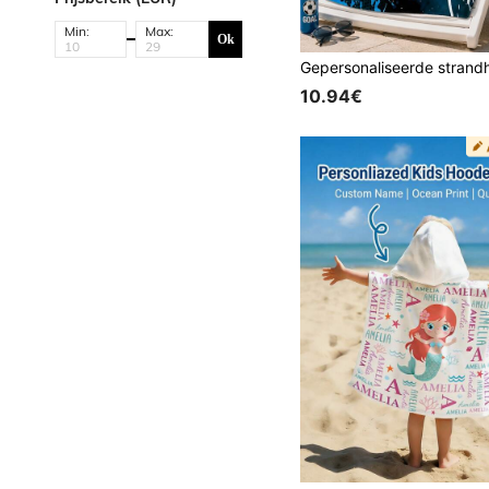
Min:
Max:
Ok
10.94€