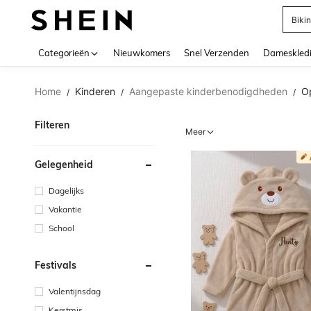
Biki
Use up 
Categorieën
Nieuwkomers
Snel Verzenden
Dameskled
Home
Kinderen
Aangepaste kinderbenodigdheden
O
/
/
/
Filteren
Meer
Gelegenheid
Dagelijks
Vakantie
School
Festivals
Valentijnsdag
Kerstmis