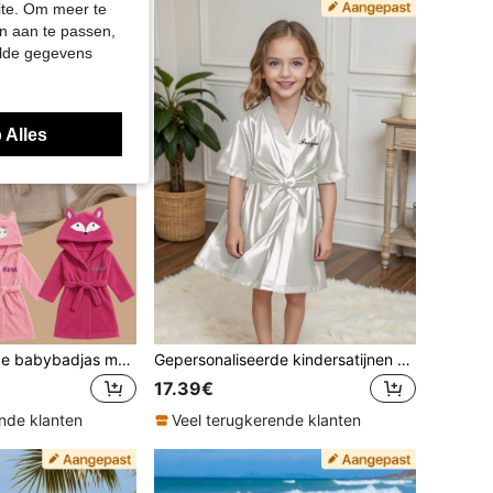
site. Om meer te
n aan te passen,
elde gegevens
 Alles
Gepersonaliseerde babybadjas met capuchon en beer-/konijn-/vosoren, op maat geborduurd naam, zachte peuterjas (12-24M), kerstcadeau
Gepersonaliseerde kindersatijnen nachtkleding met geborduurde letter en naam, ademend, bad- en huispak voor meisjes, spa, verjaardagsfeest, bruidsmeisje, cadeau
17.39€
nde klanten
Veel terugkerende klanten