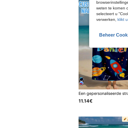
browserinstelling
weten te komen o
selecteert u "Co
verwerken,
klikt 
Beheer Cook
11.14€