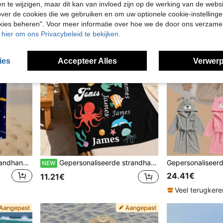
en te wijzigen, maar dit kan van invloed zijn op de werking van de web
ver de cookies die we gebruiken en om uw optionele cookie-instellinge
okies beheren". Voor meer informatie over hoe we de door ons verzam
u hier om ons Privacybeleid te bekijken.
ies
Accepteer Alles
Verwerp
Een gepersonaliseerde strandhanddoek voor kinderen, het perfecte zomerse verjaardagscadeau, geschikt voor alle zomerse gelegenheden. Ideaal voor het strand, zwembad, reizen, kamperen, yoga en meer.
Gepersonaliseerde strandhanddoek voor kinderen met aanpasbare naam, perfect zomerverjaardagscadeau, geschikt voor diverse zomerse gelegenheden. Strandhanddoek en accessoires, ideaal voor strand, zwembad, reizen, kamperen, yoga en meer.
NEW
24.41€
11.21€
Veel terugkere